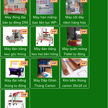
Máy đóng đai
Máy hàn miệng
Máy cột dây
bán tự động D56
bao liên tục WP-
nilon hàng hóa
Strapack
1200V chính
model CY-100
hãng giá tốt
Máy dán băng
Máy dán băng
Máy quấn màng
keo góc thùng
keo hai bên hông
Pallet tự động
carton giá tốt
thùng carton
WP-55 xuất xứ
Đồng Nai
WP-5050SA giá
Đài Loan
rẻ Miền Nam
Máy đai niềng
Máy Dập Ghim
Kim bấm thùng
thùng tự động
Thùng Carton
carton 35x18 có
DBA-200 giá tốt
Wp-1200 Chính
sẵn giá rẻ toàn
Hãng Đài Loan
quốc