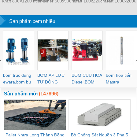
Kraft 800×1200 mm –
container 500x900mm
Kraft 100x220cm –
Kraft 1000x200
Thùng 55 cái
Thùng 45 cái
Thùng 45 cá
Sản phẩm xem nhiều
‹
›
bom truc dung
BƠM ÁP LỰC
BOM CUU HOA
bơm hoả tiển
ewara,bom bu
TỰ ĐỘNG
Diesel,BOM
Mastra
ewara
CHUA CHAY
Sản phẩm mới
(147896)
Pallet Nhựa Long Thành Đồng
Bộ Chống Sét Nguồn 3 Pha 5