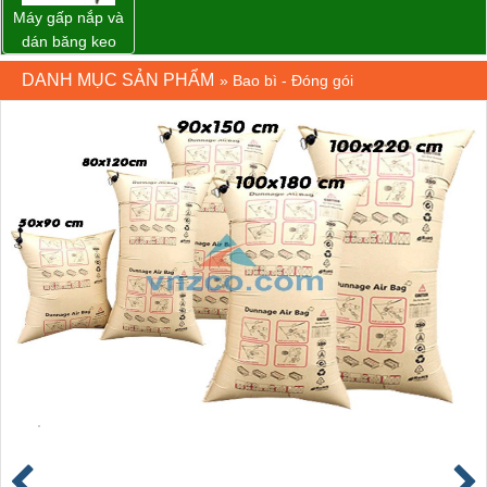
Máy gấp nắp và
dán băng keo
thùng carton tự
DANH MỤC SẢN PHẨM
»
Bao bì - Đóng gói
động WP-5050F
giá rẻ