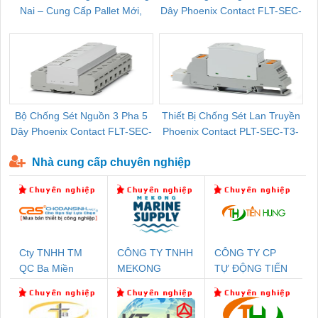
Nai – Cung Cấp Pallet Mới,
Dây Phoenix Contact FLT-SEC-
C
Pallet Cũ Giá Tốt
P-T1-3S-264/50-FM - 2909589
Bộ Chống Sét Nguồn 3 Pha 5
Thiết Bị Chống Sét Lan Truyền
B
Dây Phoenix Contact FLT-SEC-
Phoenix Contact PLT-SEC-T3-
P-T1-3S-440/35-FM - 2908264
230-FM-PT - 2907928
Nhà cung cấp chuyên nghiệp
Cty TNHH TM
CÔNG TY TNHH
CÔNG TY CP
QC Ba Miền
MEKONG
TỰ ĐỘNG TIẾN
MARINE
HƯNG
SUPPLY