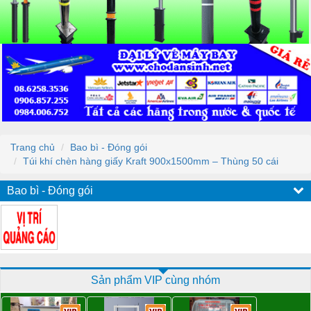
Trang chủ
Bao bì - Đóng gói
Túi khí chèn hàng giấy Kraft 900x1500mm – Thùng 50 cái
Bao bì - Đóng gói
Sản phẩm VIP cùng nhóm