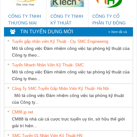
CÔNG TY TNHH
CÔNG TY TNHH
CÔNG TY CỔ
THƯƠNG MẠI
KỸ THUẬT
PHẦN TỰ ĐỘNG
THIÊN ÂN VIỆT
KTECH VIỆT
TIẾN HƯNG
TIN TUYỂN DỤNG MỚI
» Xem tất cả
NAM
NAM
Tuyển gấp nhân viên Kỹ Thuật - Cty SMC Engineering
Mô tả công việc Đảm nhiệm công việc tại phòng kỹ thuật của
Công ty theo...
Tuyển Nhanh Nhân Viên Kỹ Thuật- SMC
Mô tả công việc Đảm nhiệm công việc tại phòng kỹ thuật của
Công ty theo...
Công Ty SMC Tuyển Gấp Nhân Viên Kỹ Thuật- Hà Nội
Mô tả công việc Đảm nhiệm công việc tại phòng kỹ thuật
của Công ty...
CM88 jp net
CM88 là nhà cái cá cược trực tuyến uy tín, sở hữu thế giới
giải trí hiện...
SMC Tuyển 01 Nhân Viên Kỹ Thuật-HN