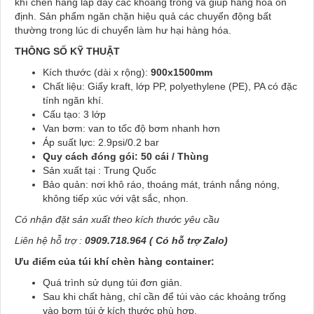
khí chèn hàng lấp đầy các khoảng trống và giúp hàng hóa ổn
định. Sản phẩm ngăn chặn hiệu quả các chuyển động bất
thường trong lúc di chuyển làm hư hại hàng hóa.
THÔNG SỐ KỸ THUẬT
Kích thước (dài x rộng):
900x1500mm
Chất liệu: Giấy kraft, lớp PP, polyethylene (PE), PA có đặc
tính ngăn khí.
Cấu tạo: 3 lớp
Van bơm: van to tốc độ bơm nhanh hơn
Áp suất lực: 2.9psi/0.2 bar
Quy cách đóng gói: 50 cái / Thùng
Sản xuất tại : Trung Quốc
Bảo quản: nơi khô ráo, thoáng mát, tránh nắng nóng,
không tiếp xúc với vật sắc, nhọn.
Có nhận đặt sản xuất theo kích thước yêu cầu
Liên hệ hỗ trợ :
0909.718.964 ( Có hỗ trợ Zalo)
Ưu điểm của túi khí chèn hàng container:
Quá trình sử dụng túi đơn giản.
Sau khi chất hàng, chỉ cần để túi vào các khoảng trống
vào bơm túi ở kích thước phù hợp.