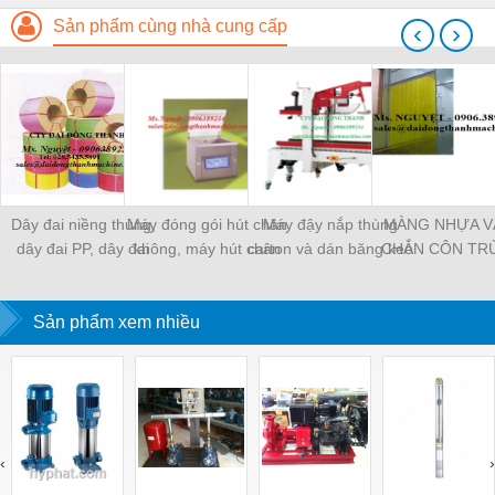
Sản phẩm cùng nhà cung cấp
‹
›
Dây đai niềng thùng,
Máy đóng gói hút chân
Máy đậy nắp thùng
MÀNG NHỰA V
dây đai PP, dây đai
không, máy hút chân
carton và dán băng keo
CHẮN CÔN TR
nhựa
không một buồng hút
tự động
MÀNG CHỊU N
KHO LẠNH, rèm
Sản phẩm xem nhiều
PVC
‹
›