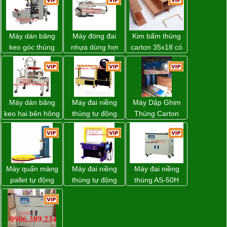
Máy dán băng
Máy đóng đai
Kim bấm thùng
keo góc thùng
nhựa dùng hơi
carton 35x18 có
carton giá tốt
khí nén WP-20
sẵn giá rẻ toàn
Đồng Nai
quốc
Máy dán băng
Máy đai niềng
Máy Dập Ghim
keo hai bên hông
thùng tự động
Thùng Carton
thùng carton
DBA-80A Đài
Wp-1200 Chính
WP-5050SA giá
Loan giá rẻ
Hãng Đài Loan
rẻ Miền Nam
Máy quấn màng
Máy đai niềng
Máy đai niềng
pallet tự động
thùng tự động
thùng AS-50H
WP-55 chính
DBA-200 giá tốt
Wellpack
hãng Wellpack
giá tốt