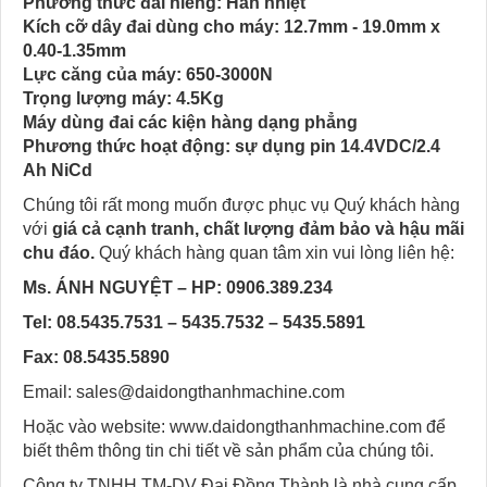
Phương thức đai niềng: Hàn nhiệt
Kích cỡ dây đai dùng cho máy: 12.7mm - 19.0mm x
0.40-1.35mm
Lực căng của máy: 650-3000N
Trọng lượng máy: 4.5Kg
Máy dùng đai các kiện hàng dạng phẳng
Phương thức hoạt động: sự dụng pin 14.4VDC/2.4
Ah NiCd
Chúng tôi rất mong muốn được phục vụ Quý khách hàng
với
giá cả cạnh tranh, chất lượng đảm bảo và hậu mãi
chu đáo.
Quý khách hàng quan tâm xin vui lòng liên hệ:
Ms. ÁNH NGUYỆT – HP: 0906.389.234
Tel: 08.5435.7531 – 5435.7532 – 5435.5891
Fax: 08.5435.5890
Email: sales@daidongthanhmachine.com
Hoặc vào website: www.daidongthanhmachine.com để
biết thêm thông tin chi tiết về sản phẩm của chúng tôi.
Công ty TNHH TM-DV Đại Đồng Thành là nhà cung cấp