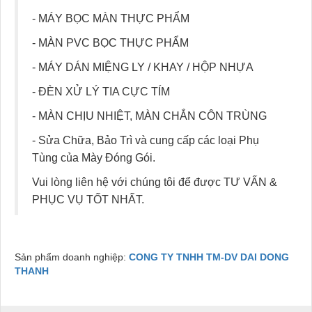
- MÁY BỌC MÀN THỰC PHẨM
- MÀN PVC BỌC THỰC PHẨM
- MÁY DÁN MIỆNG LY / KHAY / HỘP NHỰA
- ĐÈN XỬ LÝ TIA CỰC TÍM
- MÀN CHỊU NHIỆT, MÀN CHẮN CÔN TRÙNG
- Sửa Chữa, Bảo Trì và cung cấp các loại Phụ
Tùng của Mày Đóng Gói.
Vui lòng liên hệ với chúng tôi để được TƯ VẤN &
PHỤC VỤ TỐT NHẤT.
Sản phẩm doanh nghiệp:
CONG TY TNHH TM-DV DAI DONG
THANH