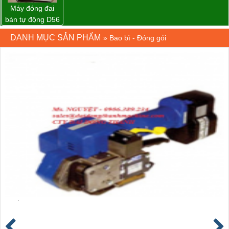
Máy đóng đai
bán tự động D56
Strapack
DANH MỤC SẢN PHẨM
»
Bao bì - Đóng gói