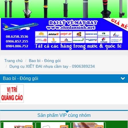
Trang chủ
Bao bì - Đóng gói
Dụng cụ XIẾT ĐAI nhựa cầm tay - 0906389234
Bao bì - Đóng gói
Sản phẩm VIP cùng nhóm