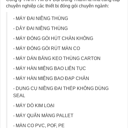
chuyên nghiệp các thiết bị đóng gói chuyên ngành:
- MÁY ĐAI NIỀNG THÙNG
- DÂY ĐAI NIỀNG THÙNG
- MÁY ĐÓNG GÓI HÚT CHÂN KHÔNG
- MÁY ĐÓNG GÓI RÚT MÀN CO
- MÁY DÁN BĂNG KEO THÙNG CARTON
- MÁY HÀN MIỆNG BAO LIÊN TỤC
- MÁY HÀN MIỆNG BAO ĐẠP CHÂN
- DỤNG CỤ NIỀNG ĐAI THÉP KHÔNG DÙNG
SEAL
- MÁY DÒ KIM LOẠI
- MÁY QUẤN MÀNG PALLET
- MÀN CO PVC, POF, PE