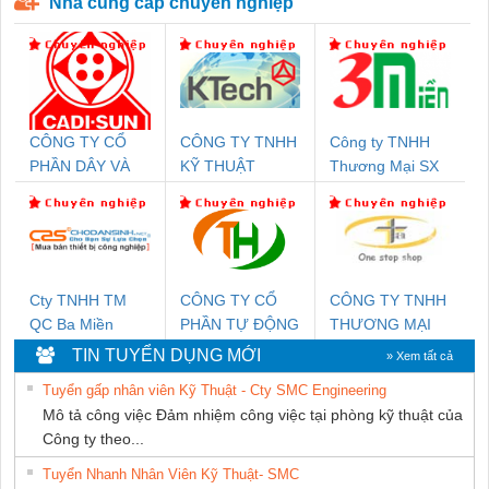
Nhà cung cấp chuyên nghiệp
CÔNG TY CỔ
CÔNG TY TNHH
Công ty TNHH
PHẦN DÂY VÀ
KỸ THUẬT
Thương Mại SX
CÁP ĐIỆN
KTECH VIỆT
Ba Miền
THƯỢNG ĐÌNH
NAM
Cty TNHH TM
CÔNG TY CỔ
CÔNG TY TNHH
QC Ba Miền
PHẦN TỰ ĐỘNG
THƯƠNG MẠI
TIẾN HƯNG
THIÊN ÂN VIỆT
TIN TUYỂN DỤNG MỚI
» Xem tất cả
NAM
Tuyển gấp nhân viên Kỹ Thuật - Cty SMC Engineering
Mô tả công việc Đảm nhiệm công việc tại phòng kỹ thuật của
Công ty theo...
Tuyển Nhanh Nhân Viên Kỹ Thuật- SMC