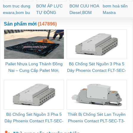
bom truc dung
BƠM ÁP LỰC
BOM CUU HOA
bơm hoả tiển
ewara,bom bu
TỰ ĐỘNG
Diesel,BOM
Mastra
ewara
CHUA CHAY
Sản phẩm mới
(147896)
Pallet Nhựa Long Thành Đồng
Bộ Chống Sét Nguồn 3 Pha 5
Nai – Cung Cấp Pallet Mới,
Dây Phoenix Contact FLT-SEC-
C
Pallet Cũ Giá Tốt
P-T1-3S-264/50-FM - 2909589
Bộ Chống Sét Nguồn 3 Pha 5
Thiết Bị Chống Sét Lan Truyền
B
Dây Phoenix Contact FLT-SEC-
Phoenix Contact PLT-SEC-T3-
P-T1-3S-440/35-FM - 2908264
230-FM-PT - 2907928