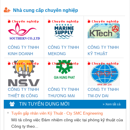
P-T1-3S-440/35-FM - 2908264
230-FM-PT - 2907928
Nhà cung cấp chuyên nghiệp
CÔNG TY TNHH
CÔNG TY TNHH
CÔNG TY TNHH
KINH DOANH
MEKONG
KỸ THUẬT
DỊCH VỤ XNK
MARINE
KTECH VIỆT
PHƯƠNG NAM
SUPPLY
NAM
CÔNG TY TNHH
CÔNG TY TNHH
CONG TY TNHH
THIẾT BỊ CÔNG
THƯƠNG MẠI
TM-DV DAI
NGHIỆP NIHON
DỊCH VỤ KỸ
DONG THANH
TIN TUYỂN DỤNG MỚI
» Xem tất cả
SETSUBI VIỆT
THUẬT ĐIỆN CƠ
Tuyển gấp nhân viên Kỹ Thuật - Cty SMC Engineering
NAM
GIA HƯNG
Mô tả công việc Đảm nhiệm công việc tại phòng kỹ thuật của
PHÁT
Công ty theo...