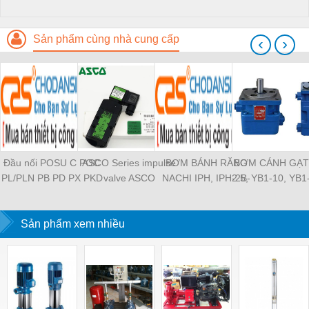
Sản phẩm cùng nhà cung cấp
‹
›
Đầu nối POSU C POC
ASCO Series impulse
BƠM BÁNH RĂNG
BƠM CÁNH GẠT
PL/PLN PB PD PX PKD
valve ASCO
NACHI IPH, IPH-2B-
2.5, YB1-10, YB1
PH PH2 PH3 PCF PLL
SCG353A043 ASCO
6.5-11, IPH-5B-40-21,
YB1-40/12.5, 
PLF PMF PTL SL SS
SCG353A044 ASCO
IPH-2A-5-11, IPH-5A-
100/16 YB1-40
SCA SAFS SASF HVFS
Sản phẩm xem nhiều
SCG353A047 ASCO
50, IPH-3A-13-LT-20,
YB1-16/12 YB1-
HVSF PU PV PE PY
SCG353A050 ASCO
IPH-5B-50-LT-11, IPH-
YB1-40/12 YB1-
PM PLM PZA PK PA
SCG353A051 ASCO
4A-32-LT-20, IPH-6B-
HVFF PLJ PYJ PP PG
SXE353.060
100-L-11, IPH-5A-40-
PEG PW PGJ PPGJ
11
PYJW SL-C PC-C