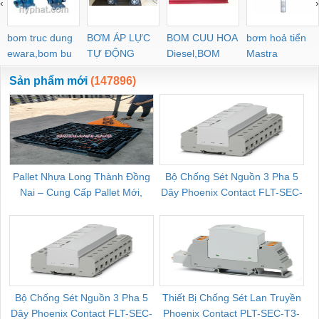
‹
›
POC-C PL-C
bom truc dung
BƠM ÁP LỰC
BOM CUU HOA
bơm hoả tiển
ewara,bom bu
TỰ ĐỘNG
Diesel,BOM
Mastra
ewara
CHUA CHAY
Sản phẩm mới
(147896)
Pallet Nhựa Long Thành Đồng
Bộ Chống Sét Nguồn 3 Pha 5
Nai – Cung Cấp Pallet Mới,
Dây Phoenix Contact FLT-SEC-
C
Pallet Cũ Giá Tốt
P-T1-3S-264/50-FM - 2909589
Bộ Chống Sét Nguồn 3 Pha 5
Thiết Bị Chống Sét Lan Truyền
B
Dây Phoenix Contact FLT-SEC-
Phoenix Contact PLT-SEC-T3-