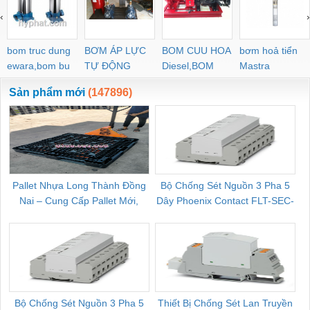
PYJW SL-C PC-C
‹
›
POC-C PL-C
bom truc dung
BƠM ÁP LỰC
BOM CUU HOA
bơm hoả tiển
ewara,bom bu
TỰ ĐỘNG
Diesel,BOM
Mastra
ewara
CHUA CHAY
Sản phẩm mới
(147896)
Pallet Nhựa Long Thành Đồng
Bộ Chống Sét Nguồn 3 Pha 5
Nai – Cung Cấp Pallet Mới,
Dây Phoenix Contact FLT-SEC-
C
Pallet Cũ Giá Tốt
P-T1-3S-264/50-FM - 2909589
Bộ Chống Sét Nguồn 3 Pha 5
Thiết Bị Chống Sét Lan Truyền
B