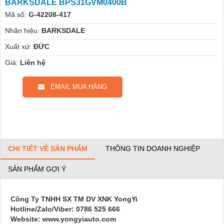
BARKSDALE BPS31GVM0400B
Mã số:
G-42208-417
Nhãn hiệu:
BARKSDALE
Xuất xứ:
ĐỨC
Giá:
Liên hệ
EMAIL MUA HÀNG
CHI TIẾT VỀ SẢN PHẨM
THÔNG TIN DOANH NGHIỆP
SẢN PHẨM GỢI Ý
Công Ty TNHH SX TM DV XNK YongYi
Hotline/Zalo/Viber: 0786 525 666
Website: www.yongyiauto.com