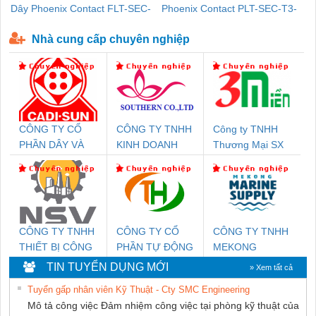
Dây Phoenix Contact FLT-SEC-
Phoenix Contact PLT-SEC-T3-
P-T1-3S-440/35-FM - 2908264
230-FM-PT - 2907928
Nhà cung cấp chuyên nghiệp
CÔNG TY CỔ
CÔNG TY TNHH
Công ty TNHH
PHẦN DÂY VÀ
KINH DOANH
Thương Mại SX
CÁP ĐIỆN
DỊCH VỤ XNK
Ba Miền
THƯỢNG ĐÌNH
PHƯƠNG NAM
CÔNG TY TNHH
CÔNG TY CỔ
CÔNG TY TNHH
THIẾT BỊ CÔNG
PHẦN TỰ ĐỘNG
MEKONG
NGHIỆP NIHON
TIẾN HƯNG
MARINE
TIN TUYỂN DỤNG MỚI
» Xem tất cả
SETSUBI VIỆT
SUPPLY
Tuyển gấp nhân viên Kỹ Thuật - Cty SMC Engineering
NAM
Mô tả công việc Đảm nhiệm công việc tại phòng kỹ thuật của