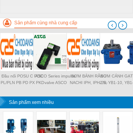
Sản phẩm cùng nhà cung cấp
‹
›
Đầu nối POSU C POC
ASCO Series impulse
BƠM BÁNH RĂNG
BƠM CÁNH GẠT
PL/PLN PB PD PX PKD
valve ASCO
NACHI IPH, IPH-2B-
2.5, YB1-10, YB1
PH PH2 PH3 PCF PLL
SCG353A043 ASCO
6.5-11, IPH-5B-40-21,
YB1-40/12.5, 
PLF PMF PTL SL SS
SCG353A044 ASCO
IPH-2A-5-11, IPH-5A-
100/16 YB1-40
SCA SAFS SASF HVFS
Sản phẩm xem nhiều
SCG353A047 ASCO
50, IPH-3A-13-LT-20,
YB1-16/12 YB1-
HVSF PU PV PE PY
SCG353A050 ASCO
IPH-5B-50-LT-11, IPH-
YB1-40/12 YB1-
PM PLM PZA PK PA
SCG353A051 ASCO
4A-32-LT-20, IPH-6B-
HVFF PLJ PYJ PP PG
SXE353.060
100-L-11, IPH-5A-40-
PEG PW PGJ PPGJ
11