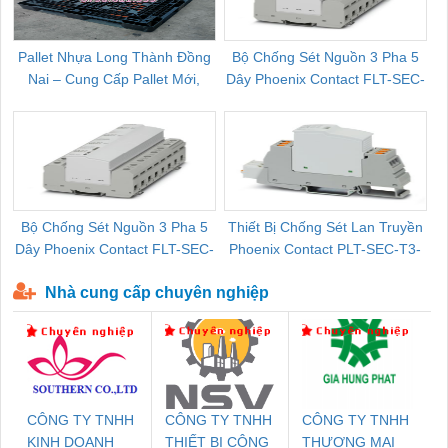
Pallet Nhựa Long Thành Đồng
Bộ Chống Sét Nguồn 3 Pha 5
Nai – Cung Cấp Pallet Mới,
Dây Phoenix Contact FLT-SEC-
C
Pallet Cũ Giá Tốt
P-T1-3S-264/50-FM - 2909589
Bộ Chống Sét Nguồn 3 Pha 5
Thiết Bị Chống Sét Lan Truyền
B
Dây Phoenix Contact FLT-SEC-
Phoenix Contact PLT-SEC-T3-
P-T1-3S-440/35-FM - 2908264
230-FM-PT - 2907928
Nhà cung cấp chuyên nghiệp
CÔNG TY TNHH
CÔNG TY TNHH
CÔNG TY TNHH
KINH DOANH
THIẾT BỊ CÔNG
THƯƠNG MẠI