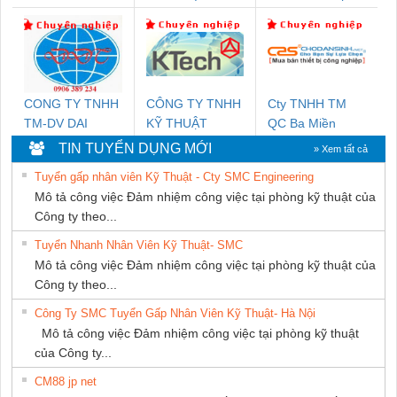
DỊCH VỤ XNK
NGHIỆP NIHON
DỊCH VỤ KỸ
PHƯƠNG NAM
SETSUBI VIỆT
THUẬT ĐIỆN CƠ
NAM
GIA HƯNG
PHÁT
CONG TY TNHH
CÔNG TY TNHH
Cty TNHH TM
TM-DV DAI
KỸ THUẬT
QC Ba Miền
DONG THANH
KTECH VIỆT
TIN TUYỂN DỤNG MỚI
» Xem tất cả
NAM
Tuyển gấp nhân viên Kỹ Thuật - Cty SMC Engineering
Mô tả công việc Đảm nhiệm công việc tại phòng kỹ thuật của
Công ty theo...
Tuyển Nhanh Nhân Viên Kỹ Thuật- SMC
Mô tả công việc Đảm nhiệm công việc tại phòng kỹ thuật của
Công ty theo...
Công Ty SMC Tuyển Gấp Nhân Viên Kỹ Thuật- Hà Nội
Mô tả công việc Đảm nhiệm công việc tại phòng kỹ thuật
của Công ty...
CM88 jp net