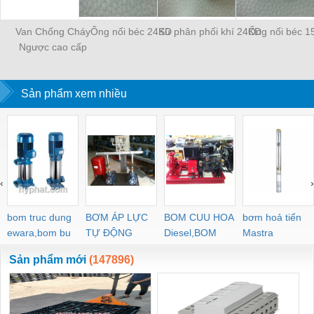
Van Chống Cháy
Ống nối béc 24KD
Sứ phân phối khí 24KD
Ống nối béc 1
Ngược cao cấp
WESCOL Type 84
Sản phẩm xem nhiều
‹
›
bom truc dung
BƠM ÁP LỰC
BOM CUU HOA
bơm hoả tiển
ewara,bom bu
TỰ ĐỘNG
Diesel,BOM
Mastra
ewara
CHUA CHAY
Sản phẩm mới
(147896)