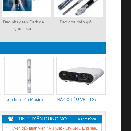
Dao phay ren Carbide
Dao doa thép gió
Dao tiện r
gắn insert
›
bơm hoả tiển Mastra
MÁY CHIẾU VPL-TX7
BOM DINH
WHITE
TIN TUYỂN DỤNG MỚI
» Xem tất cả
Tuyển gấp nhân viên Kỹ Thuật - Cty SMC Engineering