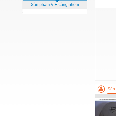
Sản phẩm VIP cùng nhóm
Dịch vụ - Thi công
Điện công nghiệp
Điện gia dụng
Điện Lạnh
Đóng tàu Thiết bị
Đúc chính xác Thiết bị
Dụng cụ cầm tay
Dụng cụ cắt gọt
Dụng cụ điện
Sản 
Dụng cụ đo
Gỗ - Trang thiết bị
Hàn cắt - Thiết bị