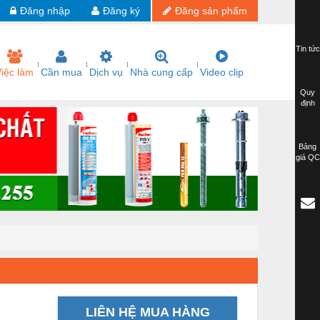
Đăng nhập
Đăng ký
Đăng sản phẩm
Tin tức
iệc làm
Cần mua
Dịch vụ
Nhà cung cấp
Video clip
Quy
định
Bảng
giá QC
LIÊN HỆ MUA HÀNG