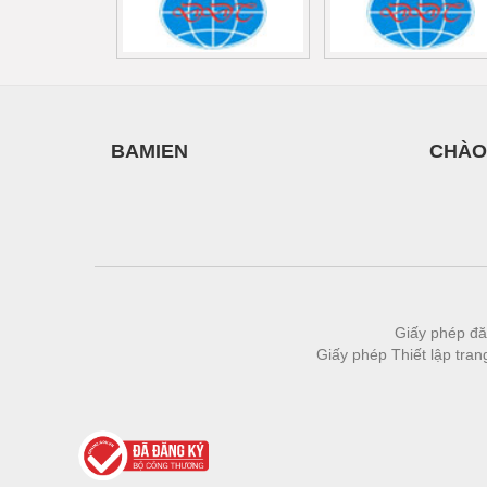
Thiết bị làm sạch
Thiết bị sơn - Sơn
Thiết bị nhà bếp
Thiết bị nhiệt
BAMIEN
CHÀO
Thiêt bị PCCC
Thiết bị truyền động
Thiết bị văn phòng
Thiết bị viễn thông
Thủy lực-Thiết bị
Giấy phép đă
Giấy phép Thiết lập tra
Thủy sản - Trang thiết bị
Tự động hoá
Van - Co các loại
Vật liệu mài mòn