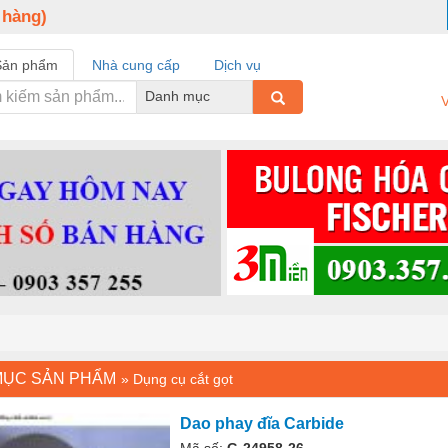
 hàng)
Sản phẩm
Nhà cung cấp
Dịch vụ
Danh mục
V
MỤC SẢN PHẨM
»
Dụng cụ cắt gọt
Dao phay đĩa Carbide
Mã số:
G-24958-26