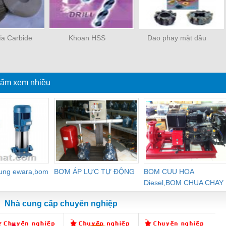
ĩa Carbide
Khoan HSS
Dao phay mặt đầu
ẩm xem nhiều
dung ewara,bom
BƠM ÁP LỰC TỰ ĐỘNG
BOM CUU HOA
Diesel,BOM CHUA CHAY
Nhà cung cấp chuyên nghiệp