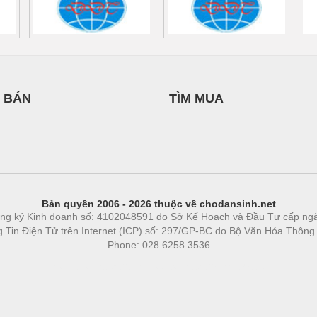
 BÁN
TÌM MUA
Bản quyền 2006 - 2026 thuộc về chodansinh.net
ng ký Kinh doanh số: 4102048591 do Sở Kế Hoạch và Đầu Tư cấp ng
ng Tin Điện Tử trên Internet (ICP) số: 297/GP-BC do Bộ Văn Hóa Thông
Phone: 028.6258.3536
Phòng trọ
|
https://bdsgroup.vn
https://kqxs123.com