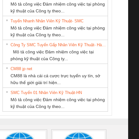
Mô tả công việc Đảm nhiệm công việc tại phòng
kỹ thuật của Công ty theo...
Tuyển Nhanh Nhân Viên Kỹ Thuật- SMC
CÔNG TY TNHH
CÔNG TY TNHH
Công Ty TNHH
 Le An Toàn
Bộ giám sát chuỗi
Bộ giám sát dòng
Bộ ng
Mô tả công việc Đảm nhiệm công việc tại phòng
KỸ THUẬT KTECH
THƯƠNG MẠI
Thiết Bị Điện Nam
enix Contact
tấm pin
điện chuỗi
ray W
kỹ thuật của Công ty theo...
VIỆT NAM
DỊCH VỤ KỸ
Quốc Thịnh
6960 – PSR-
TRANSCLINIC 16I+
TRANSCLINIC 16I+
BAS 
Công Ty SMC Tuyển Gấp Nhân Viên Kỹ Thuật- Hà Nội
THUẬT ĐIỆN CƠ
SCP-
1K5 L (2433950000)
(2008130000)
(28
Mô tả công việc Đảm nhiệm công việc tại
GIA HƯNG PHÁT
/FSP/2X1/1X2
phòng kỹ thuật của Công ty...
CM88 jp net
Cty TNHH TM QC
Công ty TNHH
CÔNG TY TNHH
CM88 là nhà cái cá cược trực tuyến uy tín, sở
Ba Miền
Thương Mại SX
MEKONG MARINE
iám sát chuỗi
Bộ chỉnh lưu nguồn
Nẹp nhôm chống
Bộ c
hữu thế giới giải trí hiện...
Ba Miền
SUPPLY
tấm pin
điện TRANSCLINIC
trơn Đà Nẵng
giám 
SMC Tuyển 01 Nhân Viên Kỹ Thuật-HN
SCLINIC 16I+
BKE 1K5.4
Sola
Mô tả công việc Đảm nhiệm công việc tại phòng
 (2502520000)
(7791400879)2. Giá
TRAN
kỹ thuật của Công ty theo...
1K5.4