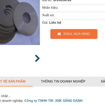
Nhãn hiệu:
Xuất xứ:
Giá:
Liên hệ
EMAIL MUA HÀNG
ẾT VỀ SẢN PHẨM
THÔNG TIN DOANH NGHIỆP
SẢ
nhật...
 doanh nghiệp:
Công ty TNHH TM- XNK SÁNG DANH