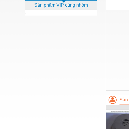
Sản phẩm VIP cùng nhóm
Dịch vụ - Thi công
Điện công nghiệp
Điện gia dụng
Điện Lạnh
Đóng tàu Thiết bị
Đúc chính xác Thiết bị
Dụng cụ cầm tay
Dụng cụ cắt gọt
Dụng cụ điện
Dụng cụ đo
Sản 
Gỗ - Trang thiết bị
Hàn cắt - Thiết bị