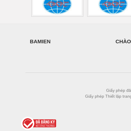
Thiết bị làm sạch
Thiết bị sơn - Sơn
Thiết bị nhà bếp
Thiết bị nhiệt
BAMIEN
CHÀO
Thiêt bị PCCC
Thiết bị truyền động
Thiết bị văn phòng
Thiết bị viễn thông
Thủy lực-Thiết bị
Giấy phép đă
Giấy phép Thiết lập tra
Thủy sản - Trang thiết bị
Tự động hoá
Van - Co các loại
Vật liệu mài mòn