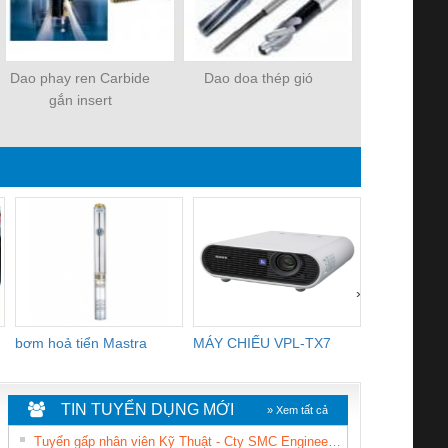
Dao phay ren Carbide
Dao doa thép gió
Dao tiện r
gắn insert
›
bơm hoả tiển Mastra
MÁY CHIẾU VPL-TX7
BOM DINH
WHITE
TIN TUYỂN DỤNG MỚI
» Xem tất cả
Tuyển gấp nhân viên Kỹ Thuật - Cty SMC Engineering