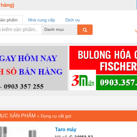
 hàng)
Sản phẩm
Nhà cung cấp
Dịch vụ
Danh mục
V
MỤC SẢN PHẨM
»
Dụng cụ cắt gọt
Taro máy
Mã số:
G-24958-52