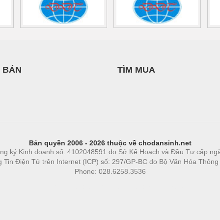
 BÁN
TÌM MUA
Bản quyền 2006 - 2026 thuộc về chodansinh.net
ng ký Kinh doanh số: 4102048591 do Sở Kế Hoạch và Đầu Tư cấp ng
ng Tin Điện Tử trên Internet (ICP) số: 297/GP-BC do Bộ Văn Hóa Thông
Phone: 028.6258.3536
Phòng trọ
|
https://bdsgroup.vn
https://kqxs123.com