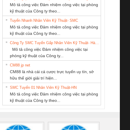
Mô tả công việc Đảm nhiệm công việc tại phòng
kỹ thuật của Công ty theo...
Tuyển Nhanh Nhân Viên Kỹ Thuật- SMC
CÔNG TY CỔ
CONG TY TNHH
CÔNG TY CỔ
 Le An Toàn
Bộ giám sát chuỗi
Bộ giám sát dòng
Bộ ng
Mô tả công việc Đảm nhiệm công việc tại phòng
PHẦN TỰ ĐỘNG
TM-DV DAI DONG
PHẦN DÂY VÀ
enix Contact
tấm pin
điện chuỗi
ray W
kỹ thuật của Công ty theo...
TIẾN HƯNG
THANH
CÁP ĐIỆN
6960 – PSR-
TRANSCLINIC 16I+
TRANSCLINIC 16I+
BAS 
Công Ty SMC Tuyển Gấp Nhân Viên Kỹ Thuật- Hà Nội
THƯỢNG ĐÌNH
SCP-
1K5 L (2433950000)
(2008130000)
(28
Mô tả công việc Đảm nhiệm công việc tại
/FSP/2X1/1X2
phòng kỹ thuật của Công ty...
CM88 jp net
CÔNG TY TNHH
CÔNG TY TNHH
Công Ty TNHH
CM88 là nhà cái cá cược trực tuyến uy tín, sở
THƯƠNG MẠI
KỸ THUẬT KTECH
Thiết Bị Điện Nam
iám sát chuỗi
Bộ chỉnh lưu nguồn
Nẹp nhôm chống
Bộ c
hữu thế giới giải trí hiện...
THIÊN ÂN VIỆT
VIỆT NAM
Quốc Thịnh
tấm pin
điện TRANSCLINIC
trơn Đà Nẵng
giám 
NAM
SMC Tuyển 01 Nhân Viên Kỹ Thuật-HN
SCLINIC 16I+
BKE 1K5.4
Sola
Mô tả công việc Đảm nhiệm công việc tại phòng
 (2502520000)
(7791400879)2. Giá
TRAN
kỹ thuật của Công ty theo...
1K5.4