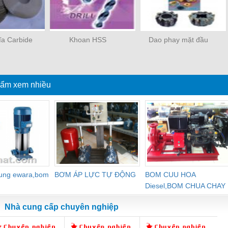
ĩa Carbide
Khoan HSS
Dao phay mặt đầu
ẩm xem nhiều
dung ewara,bom
BƠM ÁP LỰC TỰ ĐỘNG
BOM CUU HOA
Diesel,BOM CHUA CHAY
Nhà cung cấp chuyên nghiệp