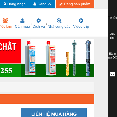
Đăng nhập
Đăng ký
Đăng sản phẩm
Tin tức
iệc làm
Cần mua
Dịch vụ
Nhà cung cấp
Video clip
Quy
định
Bảng
giá QC
LIÊN HỆ MUA HÀNG