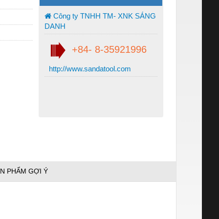
Công ty TNHH TM- XNK SÁNG
DANH
+84- 8-35921996
http://www.sandatool.com
N PHẨM GỢI Ý