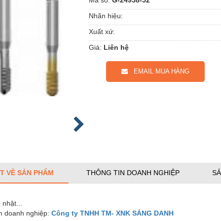
Nhãn hiệu:
Xuất xứ:
Giá:
Liên hệ
EMAIL MUA HÀNG
ẾT VỀ SẢN PHẨM
THÔNG TIN DOANH NGHIỆP
SẢ
nhật...
 doanh nghiệp:
Công ty TNHH TM- XNK SÁNG DANH