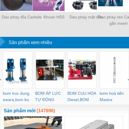
Dao phay đĩa Carbide
Khoan HSS
Dao phay mặt đầu
Dao phay ren Ca
gắn insert
Sản phẩm xem nhiều
‹
›
bom truc dung
BƠM ÁP LỰC
BOM CUU HOA
bơm hoả tiển
ewara,bom bu
TỰ ĐỘNG
Diesel,BOM
Mastra
ewara
CHUA CHAY
Sản phẩm mới
(147896)