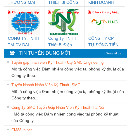
THƯƠNG MẠI
THIẾT BỊ CÔNG
KINH DOANH
THIÊN ÂN VIỆT
NGHIỆP NIHON
DỊCH VỤ XNK
NAM
SETSUBI VIỆT
PHƯƠNG NAM
NAM
CONG TY TNHH
Công Ty TNHH
CÔNG TY CP
TM-DV DAI
Thiết Bị Điện
TỰ ĐỘNG TIẾN
DONG THANH
Nam Quốc Thịnh
HƯNG
TIN TUYỂN DỤNG MỚI
» Xem tất cả
Tuyển gấp nhân viên Kỹ Thuật - Cty SMC Engineering
Mô tả công việc Đảm nhiệm công việc tại phòng kỹ thuật của
Công ty theo...
Tuyển Nhanh Nhân Viên Kỹ Thuật- SMC
Mô tả công việc Đảm nhiệm công việc tại phòng kỹ thuật của
Công ty theo...
Công Ty SMC Tuyển Gấp Nhân Viên Kỹ Thuật- Hà Nội
Mô tả công việc Đảm nhiệm công việc tại phòng kỹ thuật
của Công ty...
CM88 jp net