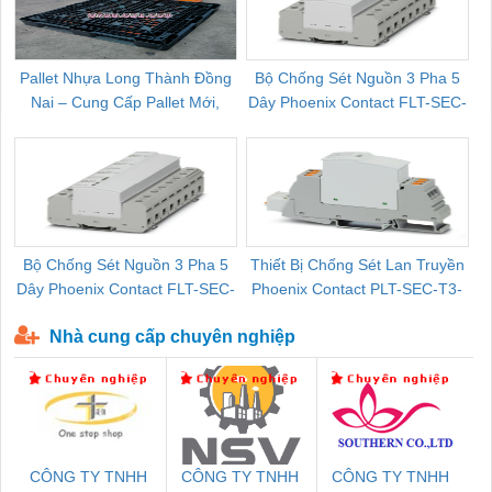
Pallet Nhựa Long Thành Đồng
Bộ Chống Sét Nguồn 3 Pha 5
Nai – Cung Cấp Pallet Mới,
Dây Phoenix Contact FLT-SEC-
C
Pallet Cũ Giá Tốt
P-T1-3S-264/50-FM - 2909589
Bộ Chống Sét Nguồn 3 Pha 5
Thiết Bị Chống Sét Lan Truyền
B
Dây Phoenix Contact FLT-SEC-
Phoenix Contact PLT-SEC-T3-
P-T1-3S-440/35-FM - 2908264
230-FM-PT - 2907928
Nhà cung cấp chuyên nghiệp
CÔNG TY TNHH
CÔNG TY TNHH
CÔNG TY TNHH