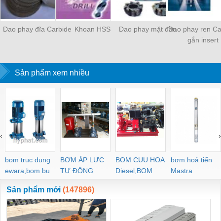
Dao phay đĩa Carbide
Khoan HSS
Dao phay mặt đầu
Dao phay ren Ca
gắn insert
Sản phẩm xem nhiều
‹
›
bom truc dung
BƠM ÁP LỰC
BOM CUU HOA
bơm hoả tiển
ewara,bom bu
TỰ ĐỘNG
Diesel,BOM
Mastra
ewara
CHUA CHAY
Sản phẩm mới
(147896)