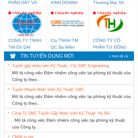
PHẦN DÂY VÀ
KINH DOANH
Thương Mại SX
CÁP ĐIỆN
DỊCH VỤ XNK
Ba Miền
THƯỢNG ĐÌNH
PHƯƠNG NAM
CONG TY TNHH
Cty TNHH TM
CÔNG TY CỔ
TM-DV DAI
QC Ba Miền
PHẦN TỰ ĐỘNG
DONG THANH
TIẾN HƯNG
TIN TUYỂN DỤNG MỚI
» Xem tất cả
Tuyển gấp nhân viên Kỹ Thuật - Cty SMC Engineering
Mô tả công việc Đảm nhiệm công việc tại phòng kỹ thuật của
Công ty theo...
Tuyển Nhanh Nhân Viên Kỹ Thuật- SMC
Mô tả công việc Đảm nhiệm công việc tại phòng kỹ thuật của
Công ty theo...
Công Ty SMC Tuyển Gấp Nhân Viên Kỹ Thuật- Hà Nội
Mô tả công việc Đảm nhiệm công việc tại phòng kỹ thuật
của Công ty...
CM88 jp net