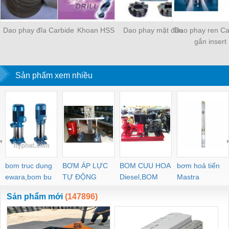
Dao phay đĩa Carbide
Khoan HSS
Dao phay mặt đầu
Dao phay ren Ca
gắn insert
Sản phẩm xem nhiều
‹
›
bom truc dung
BƠM ÁP LỰC
BOM CUU HOA
bơm hoả tiển
ewara,bom bu
TỰ ĐỘNG
Diesel,BOM
Mastra
ewara
CHUA CHAY
Sản phẩm mới
(147896)