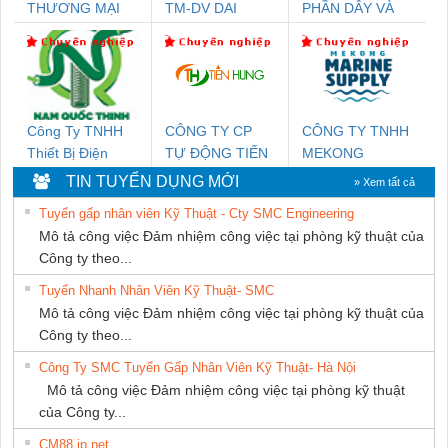
THƯƠNG MẠI
TM-DV DAI
PHẦN DÂY VÀ
THIÊN ÂN VIỆT
DONG THANH
CÁP ĐIỆN
NAM
THƯỢNG ĐÌNH
Công Ty TNHH
CÔNG TY CP
CÔNG TY TNHH
Thiết Bị Điện
TỰ ĐỘNG TIẾN
MEKONG
Nam Quốc Thịnh
HƯNG
MARINE
TIN TUYỂN DỤNG MỚI
» Xem tất cả
SUPPLY
Tuyển gấp nhân viên Kỹ Thuật - Cty SMC Engineering
Mô tả công việc Đảm nhiệm công việc tại phòng kỹ thuật của
Công ty theo...
Tuyển Nhanh Nhân Viên Kỹ Thuật- SMC
Mô tả công việc Đảm nhiệm công việc tại phòng kỹ thuật của
Công ty theo...
Công Ty SMC Tuyển Gấp Nhân Viên Kỹ Thuật- Hà Nội
Mô tả công việc Đảm nhiệm công việc tại phòng kỹ thuật
của Công ty...
CM88 jp net