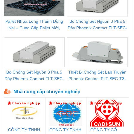
Pallet Nhựa Long Thành Đồng
Bộ Chống Sét Nguồn 3 Pha 5
Nai – Cung Cấp Pallet Mới,
Dây Phoenix Contact FLT-SEC-
C
Pallet Cũ Giá Tốt
P-T1-3S-264/50-FM - 2909589
Bộ Chống Sét Nguồn 3 Pha 5
Thiết Bị Chống Sét Lan Truyền
B
Dây Phoenix Contact FLT-SEC-
Phoenix Contact PLT-SEC-T3-
P-T1-3S-440/35-FM - 2908264
230-FM-PT - 2907928
Nhà cung cấp chuyên nghiệp
CÔNG TY TNHH
CONG TY TNHH
CÔNG TY CỔ