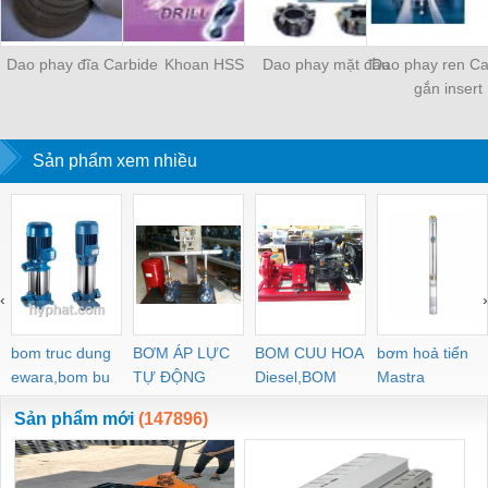
Dao phay đĩa Carbide
Khoan HSS
Dao phay mặt đầu
Dao phay ren Ca
gắn insert
Sản phẩm xem nhiều
‹
›
bom truc dung
BƠM ÁP LỰC
BOM CUU HOA
bơm hoả tiển
ewara,bom bu
TỰ ĐỘNG
Diesel,BOM
Mastra
ewara
CHUA CHAY
Sản phẩm mới
(147896)