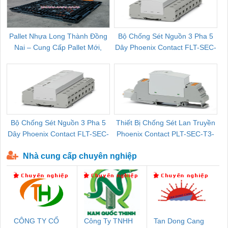
Pallet Nhựa Long Thành Đồng
Bộ Chống Sét Nguồn 3 Pha 5
Nai – Cung Cấp Pallet Mới,
Dây Phoenix Contact FLT-SEC-
C
Pallet Cũ Giá Tốt
P-T1-3S-264/50-FM - 2909589
Bộ Chống Sét Nguồn 3 Pha 5
Thiết Bị Chống Sét Lan Truyền
B
Dây Phoenix Contact FLT-SEC-
Phoenix Contact PLT-SEC-T3-
P-T1-3S-440/35-FM - 2908264
230-FM-PT - 2907928
Nhà cung cấp chuyên nghiệp
CÔNG TY CỔ
Công Ty TNHH
Tan Dong Cang