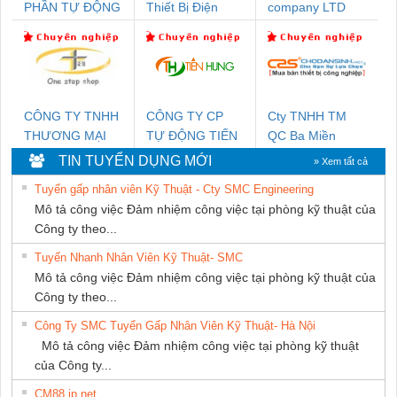
PHẦN TỰ ĐỘNG
Thiết Bị Điện
company LTD
TIẾN HƯNG
Nam Quốc Thịnh
CÔNG TY TNHH
CÔNG TY CP
Cty TNHH TM
THƯƠNG MẠI
TỰ ĐỘNG TIẾN
QC Ba Miền
THIÊN ÂN VIỆT
HƯNG
TIN TUYỂN DỤNG MỚI
» Xem tất cả
NAM
Tuyển gấp nhân viên Kỹ Thuật - Cty SMC Engineering
Mô tả công việc Đảm nhiệm công việc tại phòng kỹ thuật của
Công ty theo...
Tuyển Nhanh Nhân Viên Kỹ Thuật- SMC
Mô tả công việc Đảm nhiệm công việc tại phòng kỹ thuật của
Công ty theo...
Công Ty SMC Tuyển Gấp Nhân Viên Kỹ Thuật- Hà Nội
Mô tả công việc Đảm nhiệm công việc tại phòng kỹ thuật
của Công ty...
CM88 jp net