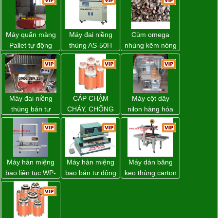
Máy quấn màng
Máy đai niềng
Cùm omega
Pallet tự động
thùng AS-50H
nhúng kẽm nóng
WP-55 xuất xứ
Wellpack
Đài Loan
Máy đai niềng
CÁP CHẬM
Máy cột dây
thùng bán tự
CHÁY, CHỐNG
nilon hàng hóa
động D53XS2
CHÁY
model CY-100
của hãng
Strapack Nhật
Máy hàn miệng
Máy hàn miệng
Máy dán băng
bao liên tục WP-
bao bán tự động
keo thùng carton
1200V chính
nhập khẩu
WP-5050RL
hãng giá tốt
Taiwan
chính hãng