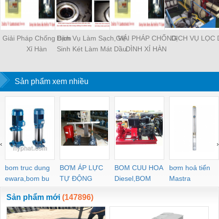
Giải Pháp Chống Bám
Dịch Vụ Làm Sạch, Vệ
GIẢI PHÁP CHỐNG
DỊCH VỤ LỌC 
Xỉ Hàn
Sinh Két Làm Mát Dầu
DÌNH XỈ HÀN
Sản phẩm xem nhiều
‹
›
bom truc dung
BƠM ÁP LỰC
BOM CUU HOA
bơm hoả tiển
ewara,bom bu
TỰ ĐỘNG
Diesel,BOM
Mastra
ewara
CHUA CHAY
Sản phẩm mới
(147896)