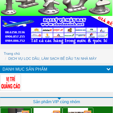
Trang chủ
DỊCH VỤ LỌC DẦU, LÀM SẠCH BỂ DẦU TẠI NHÀ MÁY
DANH MỤC SẢN PHẨM
Sản phẩm VIP cùng nhóm