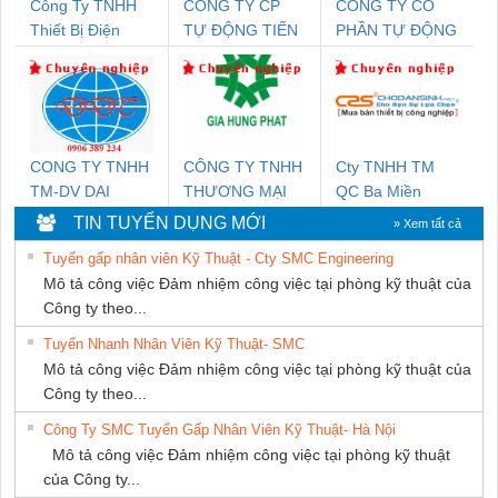
Công Ty TNHH
CÔNG TY CP
CÔNG TY CỔ
Thiết Bị Điện
TỰ ĐỘNG TIẾN
PHẦN TỰ ĐỘNG
Nam Quốc Thịnh
HƯNG
TIẾN HƯNG
CONG TY TNHH
CÔNG TY TNHH
Cty TNHH TM
TM-DV DAI
THƯƠNG MẠI
QC Ba Miền
DONG THANH
DỊCH VỤ KỸ
TIN TUYỂN DỤNG MỚI
» Xem tất cả
THUẬT ĐIỆN CƠ
Tuyển gấp nhân viên Kỹ Thuật - Cty SMC Engineering
GIA HƯNG
Mô tả công việc Đảm nhiệm công việc tại phòng kỹ thuật của
PHÁT
Công ty theo...
Tuyển Nhanh Nhân Viên Kỹ Thuật- SMC
Mô tả công việc Đảm nhiệm công việc tại phòng kỹ thuật của
Công ty theo...
Công Ty SMC Tuyển Gấp Nhân Viên Kỹ Thuật- Hà Nội
Mô tả công việc Đảm nhiệm công việc tại phòng kỹ thuật
của Công ty...