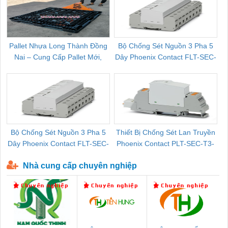
Pallet Nhựa Long Thành Đồng
Bộ Chống Sét Nguồn 3 Pha 5
Nai – Cung Cấp Pallet Mới,
Dây Phoenix Contact FLT-SEC-
C
Pallet Cũ Giá Tốt
P-T1-3S-264/50-FM - 2909589
Bộ Chống Sét Nguồn 3 Pha 5
Thiết Bị Chống Sét Lan Truyền
B
Dây Phoenix Contact FLT-SEC-
Phoenix Contact PLT-SEC-T3-
P-T1-3S-440/35-FM - 2908264
230-FM-PT - 2907928
Nhà cung cấp chuyên nghiệp