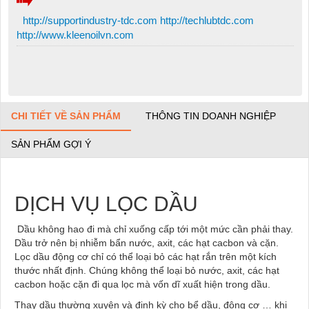
http://supportindustry-tdc.com http://techlubtdc.com
http://www.kleenoilvn.com
CHI TIẾT VỀ SẢN PHẨM
THÔNG TIN DOANH NGHIỆP
SẢN PHẨM GỢI Ý
DỊCH VỤ LỌC DẦU
Dầu không hao đi mà chỉ xuống cấp tới một mức cần phải thay.
Dầu trở nên bị nhiễm bẩn nước, axit, các hạt cacbon và cặn.
Lọc dầu động cơ chỉ có thể loại bỏ các hạt rắn trên một kích
thước nhất định. Chúng không thể loại bỏ nước, axit, các hạt
cacbon hoặc cặn đi qua lọc mà vốn dĩ xuất hiện trong dầu.
Thay dầu thường xuyên và định kỳ cho bể dầu, động cơ … khi