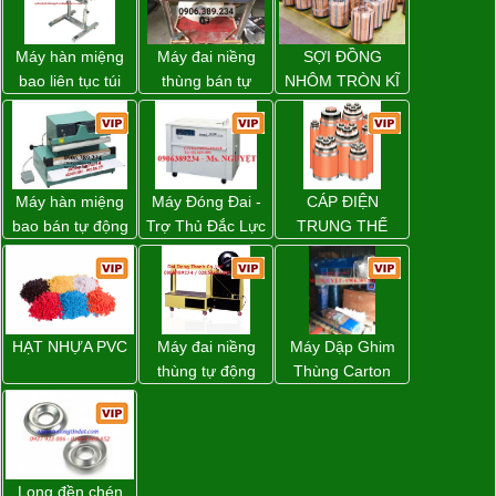
Máy hàn miệng
Máy đai niềng
SỢI ĐỒNG
bao liên tục túi
thùng bán tự
NHÔM TRÒN KĨ
nằm nghiêng.
động D53XS2
THUẬT ĐIỆN
của hãng
Strapack Nhật
Máy hàn miệng
Máy Đóng Đai -
CÁP ĐIỆN
bao bán tự động
Trợ Thủ Đắc Lực
TRUNG THẾ
nhập khẩu
Cho Mọi Doanh
Taiwan
Nghiệp Trong
Khâu Đóng Gói
HẠT NHỰA PVC
Máy đai niềng
Máy Dập Ghim
thùng tự động
Thùng Carton
DBA-80A Đài
Wp-1200 Chính
Loan giá rẻ
Hãng Đài Loan
Long đền chén