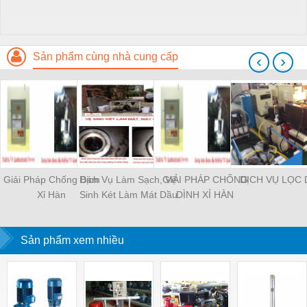
Sản phẩm cùng nhà cung cấp
‹
›
Giải Pháp Chống Bám
Dịch Vụ Làm Sạch, Vệ
GIẢI PHÁP CHỐNG
DỊCH VỤ LỌC 
Xỉ Hàn
Sinh Két Làm Mát Dầu
DÌNH XỈ HÀN
Sản phẩm xem nhiều