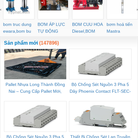
‹
›
bom truc dung
BƠM ÁP LỰC
BOM CUU HOA
bơm hoả tiển
ewara,bom bu
TỰ ĐỘNG
Diesel,BOM
Mastra
ewara
CHUA CHAY
Sản phẩm mới
(147896)
Pallet Nhựa Long Thành Đồng
Bộ Chống Sét Nguồn 3 Pha 5
Nai – Cung Cấp Pallet Mới,
Dây Phoenix Contact FLT-SEC-
C
Pallet Cũ Giá Tốt
P-T1-3S-264/50-FM - 2909589
Bộ Chống Sét Nguồn 3 Pha 5
Thiết Bị Chống Sét Lan Truyền
B