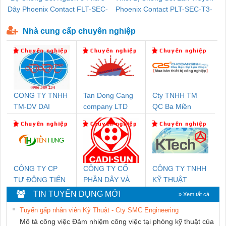
Dây Phoenix Contact FLT-SEC-
Phoenix Contact PLT-SEC-T3-
P-T1-3S-440/35-FM - 2908264
230-FM-PT - 2907928
Nhà cung cấp chuyên nghiệp
CONG TY TNHH
Tan Dong Cang
Cty TNHH TM
TM-DV DAI
company LTD
QC Ba Miền
DONG THANH
CÔNG TY CP
CÔNG TY CỔ
CÔNG TY TNHH
TỰ ĐỘNG TIẾN
PHẦN DÂY VÀ
KỸ THUẬT
HƯNG
CÁP ĐIỆN
KTECH VIỆT
TIN TUYỂN DỤNG MỚI
» Xem tất cả
THƯỢNG ĐÌNH
NAM
Tuyển gấp nhân viên Kỹ Thuật - Cty SMC Engineering
Mô tả công việc Đảm nhiệm công việc tại phòng kỹ thuật của