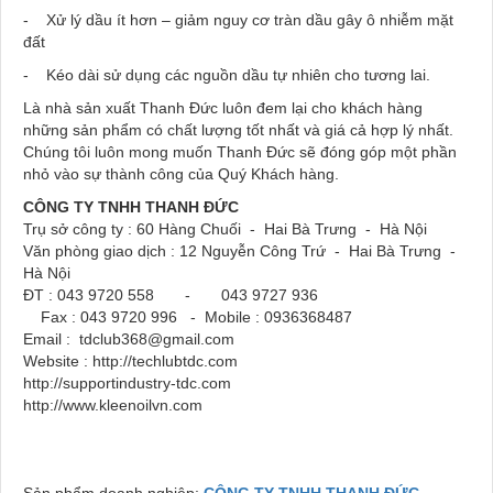
- Xử lý dầu ít hơn – giảm nguy cơ tràn dầu gây ô nhiễm mặt
đất
- Kéo dài sử dụng các nguồn dầu tự nhiên cho tương lai.
Là nhà sản xuất Thanh Đức luôn đem lại cho khách hàng
những sản phẩm có chất lượng tốt nhất và giá cả hợp lý nhất.
Chúng tôi luôn mong muốn Thanh Đức sẽ đóng góp một phần
nhỏ vào sự thành công của Quý Khách hàng.
CÔNG TY TNHH THANH ĐỨC
Trụ sở công ty : 60 Hàng Chuối - Hai Bà Trưng - Hà Nội
Văn phòng giao dịch : 12 Nguyễn Công Trứ - Hai Bà Trưng -
Hà Nội
ĐT : 043 9720 558 - 043 9727 936
Fax : 043 9720 996 - Mobile : 0936368487
Email : tdclub368@gmail.com
Website : http://techlubtdc.com
http://supportindustry-tdc.com
http://www.kleenoilvn.com