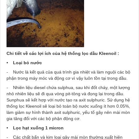
Chi tiết về các lợi ích của hệ thống lọc dầu Kleenoil :
• Loại bỏ nước
- Nước là kết quả của quá trình gia nhiệt và làm nguội các bộ
phận trong máy móc và động cơ vì vậy luôn tồn tại trong dầu.
- Nhiên liệu diesel chứa sulphua, sau khi đốt cháy, một lượng
nhỏ nhiên liệu sẽ đi qua vòng pit-tông và đọng lại trong dầu.
Sunphua sẽ kết hợp với nước tạo ra axit sulphuric. Sử dụng hệ
thống lọc Kleenoil sẽ loại bỏ toàn bộ nước xuống ít hơn 0.05%,
làm giảm sự hình thành axit sulphuric, yếu tố gây nên mài mòn
gia tăng đối với các bộ phận động cơ.
• Lọc hạt xuống 1 micron
- Các chất bẩn và kim loại gây mài mòn thường xuất hiện