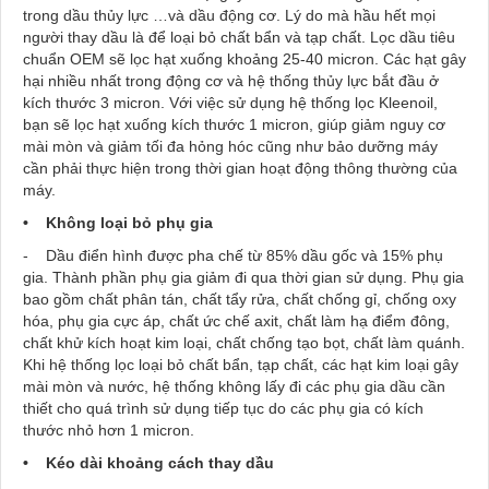
trong dầu thủy lực …và dầu động cơ. Lý do mà hầu hết mọi
người thay dầu là để loại bỏ chất bẩn và tạp chất. Lọc dầu tiêu
chuẩn OEM sẽ lọc hạt xuống khoảng 25-40 micron. Các hạt gây
hại nhiều nhất trong động cơ và hệ thống thủy lực bắt đầu ở
kích thước 3 micron. Với việc sử dụng hệ thống lọc Kleenoil,
bạn sẽ lọc hạt xuống kích thước 1 micron, giúp giảm nguy cơ
mài mòn và giảm tối đa hỏng hóc cũng như bảo dưỡng máy
cần phải thực hiện trong thời gian hoạt động thông thường của
máy.
• Không loại bỏ phụ gia
- Dầu điển hình được pha chế từ 85% dầu gốc và 15% phụ
gia. Thành phần phụ gia giảm đi qua thời gian sử dụng. Phụ gia
bao gồm chất phân tán, chất tẩy rửa, chất chống gỉ, chống oxy
hóa, phụ gia cực áp, chất ức chế axit, chất làm hạ điểm đông,
chất khử kích hoạt kim loại, chất chống tạo bọt, chất làm quánh.
Khi hệ thống lọc loại bỏ chất bẩn, tạp chất, các hạt kim loại gây
mài mòn và nước, hệ thống không lấy đi các phụ gia dầu cần
thiết cho quá trình sử dụng tiếp tục do các phụ gia có kích
thước nhỏ hơn 1 micron.
• Kéo dài khoảng cách thay dầu