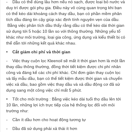
- Dầu có thể dùng lâu hơn nếu nó sạch, được loại bỏ nước và
duy trì được gói phụ gia. Điều này vô cùng quan trọng khi bạn
có thể kéo dài khoảng cách thay dầu, bạn có phần mềm phân
tích dầu đáng tin cậy giúp xác định tính nguyên vẹn của dầu.
Bằng việc phân tích dầu thấy rằng dầu có thể kéo dài thời gian
sử dụng tới 5 hoặc 10 lần so với thông thường. Những yếu tố
khác như môi trường, loại gia công, ứng dụng và kiểu thiết bị có
thể dẫn tới những kết quả khác nhau.
• Cắt giảm chi phí và thời gian
- Việc thay cuộn lọc Kleenoil sẽ mất ít thời gian hơn là một lần
thay dầu thông thường, đồng thời tiết kiệm được chi phí nhân
công và đáng kể các chi phí khác. Chỉ đơn giản thay cuộn lọc
và lấy mẫu dầu, bạn có thể tiết kiệm được thời gian và chuyển
việc xả dầu, bao gồm việc thay dầu và xả dầu động cơ đã sử
dụng sang một công việc chỉ mất 5 phút.
• Tốt cho môi trường : Bằng việc kéo dài tuổi thọ dầu lên tới
10 lần, những lợi ích trực tiếp của hệ thống lọc đối với môi
trường như:
- Cần ít dầu hơn cho hoạt động tương tự
- Dầu đã sử dụng phải xả thải ít hơn