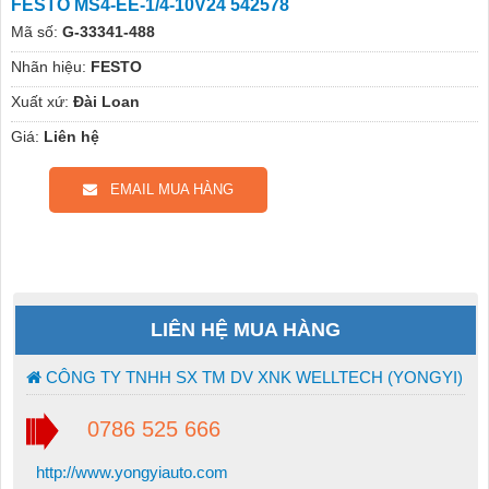
FESTO MS4-EE-1/4-10V24 542578
Mã số:
G-33341-488
Nhãn hiệu:
FESTO
Xuất xứ:
Đài Loan
Giá:
Liên hệ
EMAIL MUA HÀNG
LIÊN HỆ MUA HÀNG
CÔNG TY TNHH SX TM DV XNK WELLTECH (YONGYI)
0786 525 666
http://www.yongyiauto.com