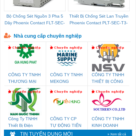
Bộ Chống Sét Nguồn 3 Pha 5
Thiết Bị Chống Sét Lan Truyền
B
Dây Phoenix Contact FLT-SEC-
Phoenix Contact PLT-SEC-T3-
P-T1-3S-440/35-FM - 2908264
230-FM-PT - 2907928
Nhà cung cấp chuyên nghiệp
CÔNG TY TNHH
CÔNG TY TNHH
CÔNG TY TNHH
THƯƠNG MẠI
MEKONG
THIẾT BỊ CÔNG
DỊCH VỤ KỸ
MARINE
NGHIỆP NIHON
THUẬT ĐIỆN CƠ
SUPPLY
SETSUBI VIỆT
GIA HƯNG PHÁT
NAM
Công Ty TNHH
CÔNG TY CP
CÔNG TY TNHH
Thiết Bị Điện
TỰ ĐỘNG TIẾN
KINH DOANH
Nam Quốc Thịnh
HƯNG
DỊCH VỤ XNK
TIN TUYỂN DỤNG MỚI
» Xem tất cả