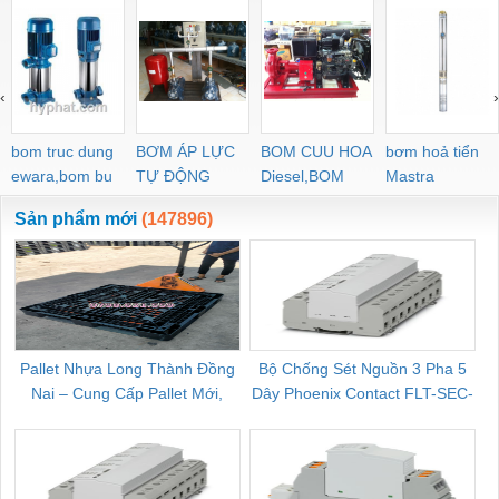
‹
›
bom truc dung
BƠM ÁP LỰC
BOM CUU HOA
bơm hoả tiển
ewara,bom bu
TỰ ĐỘNG
Diesel,BOM
Mastra
ewara
CHUA CHAY
Sản phẩm mới
(147896)
Pallet Nhựa Long Thành Đồng
Bộ Chống Sét Nguồn 3 Pha 5
Nai – Cung Cấp Pallet Mới,
Dây Phoenix Contact FLT-SEC-
C
Pallet Cũ Giá Tốt
P-T1-3S-264/50-FM - 2909589