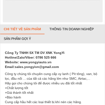
CHI TIẾT VỀ SẢN PHẨM
THÔNG TIN DOANH NGHIỆP
SẢN PHẨM GỢI Ý
Công Ty TNHH SX TM DV XNK YongYi
Hotline/Zalo/Viber: 0786 525 666
Website: www.yongyiauto.vn
Email:sales.yongyivn@gmail.com
Công ty chúng tôi chuyên cung cấp xy lanh ( Pít tông), van, bộ
lọc, đầu nối ... của tất cả các hãng lớn như SMC, Airtac,...
Hãy gọi cho chúng tôi để được nhiều ưu đãi tốt nhất
+Chất lượng tốt
+Giá thành tốt nhất
+Bảo hành
Cung cấp hầu hết các loại thiết bị khí nén các hãng.