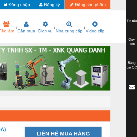
Đăng nhập
Đăng ký
Đăng sản phẩm
Tin tức
iệc làm
Cần mua
Dịch vụ
Nhà cung cấp
Video clip
Quy
định
Bảng
giá QC
0A)
LIÊN HỆ MUA HÀNG