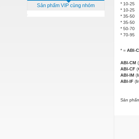
* 10-25
Sản phẩm VIP cùng nhóm
Dịch vụ - Thi công
* 10-25
* 35-50
Điện công nghiệp
* 35-50
* 50-70
Điện gia dụng
* 70-95
Điện Lạnh
* =
ABI-C
Đóng tàu Thiết bị
Đúc chính xác Thiết bị
ABI-CM
(
ABI-CF
(
Dụng cụ cầm tay
ABI-IM
(
I
ABI-IF
(
I
Dụng cụ cắt gọt
Dụng cụ điện
Sản phẩm
Dụng cụ đo
Gỗ - Trang thiết bị
Hàn cắt - Thiết bị