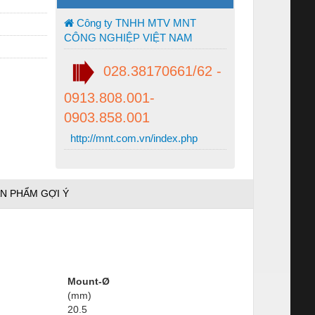
Công ty TNHH MTV MNT
CÔNG NGHIỆP VIỆT NAM
028.38170661/62 -
0913.808.001-
0903.858.001
http://mnt.com.vn/index.php
N PHẨM GỢI Ý
Mount-Ø
(mm)
20.5