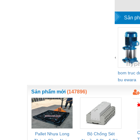
WESCOL 
Nước-Vật tư thiết bị
Sản ph
Phốt cơ khí
Sắt, thép, inox các loại
Thí nghiệm-Trang thiết bị
Thiết bị chiếu sáng
‹
Thiết bị chống sét
bom truc 
Thiết bị an ninh
bu ewara
Thiết bị công nghiệp
Sản phẩm mới
(147896)
Thiết bị công trình
Thiết bị điện
Thiết bị giáo dục
Thiết bị khác
C
Pallet Nhựa Long
Bộ Chống Sét
Rơ Le 
T