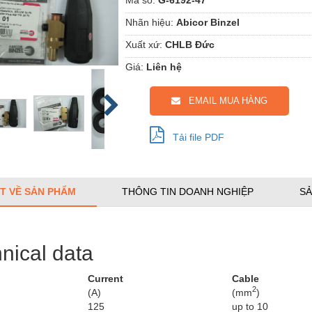
Nhãn hiệu:
Abicor Binzel
Xuất xứ:
CHLB Đức
Giá:
Liên hệ
EMAIL MUA HÀNG
Tải file PDF
ẾT VỀ SẢN PHẨM
THÔNG TIN DOANH NGHIỆP
SẢ
nical data
Current
Cable
2
(A)
(mm
)
125
up to 10