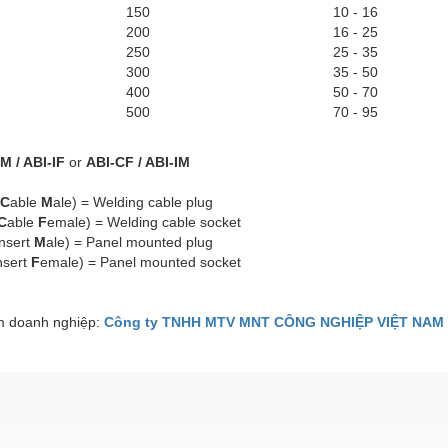
150
10 - 16
200
16 - 25
250
25 - 35
300
35 - 50
400
50 - 70
500
70 - 95
M / ABI-IF
or
ABI-CF / ABI-IM
C
able
M
ale) = Welding cable plug
C
able
F
emale) = Welding cable socket
nsert
M
ale) = Panel mounted plug
nsert
F
emale) = Panel mounted socket
 doanh nghiệp:
Công ty TNHH MTV MNT CÔNG NGHIỆP VIỆT NAM