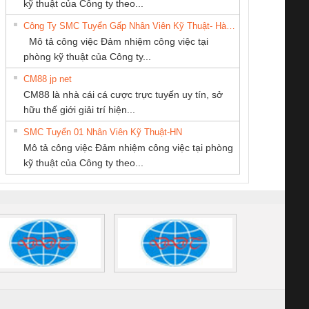
enix Contact
tấm pin
điện chuỗi
ray W
kỹ thuật của Công ty theo...
Miền
CÁP ĐIỆN
HƯNG
6960 – PSR-
TRANSCLINIC 16I+
TRANSCLINIC 16I+
BAS 
Công Ty SMC Tuyển Gấp Nhân Viên Kỹ Thuật- Hà Nội
THƯỢNG ĐÌNH
SCP-
1K5 L (2433950000)
(2008130000)
(28
Mô tả công việc Đảm nhiệm công việc tại
/FSP/2X1/1X2
phòng kỹ thuật của Công ty...
CM88 jp net
Cty TNHH TM QC
CÔNG TY CỔ
CÔNG TY TNHH
CM88 là nhà cái cá cược trực tuyến uy tín, sở
Ba Miền
PHẦN TỰ ĐỘNG
THƯƠNG MẠI
iám sát chuỗi
Bộ chỉnh lưu nguồn
Nẹp nhôm chống
Bộ c
hữu thế giới giải trí hiện...
TIẾN HƯNG
THIÊN ÂN VIỆT
tấm pin
điện TRANSCLINIC
trơn Đà Nẵng
giám 
NAM
SMC Tuyển 01 Nhân Viên Kỹ Thuật-HN
SCLINIC 16I+
BKE 1K5.4
Sola
Mô tả công việc Đảm nhiệm công việc tại phòng
 (2502520000)
(7791400879)2. Giá
TRAN
kỹ thuật của Công ty theo...
1K5.4