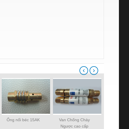
‹
›
Ống nối béc 15AK
Van Chống Cháy
Chụp khí s
Ngược cao cấp
15A