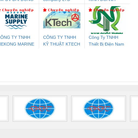
nix Contact
Phoenix Contact
PROFIBUS Phoenix
Pho
THANH
DỊCH VỤ XNK
PC20-1NO-
PSR-SCP-
Contact PSI-REP-
298
PHƯƠNG NAM
24DC-SP -
24UC/ESL4/3X1/1X2/B
PROFIBUS/12MB -
700578
- 2981059
2708863
24DC
ÔNG TY TNHH
CÔNG TY TNHH
Công Ty TNHH
MEKONG MARINE
KỸ THUẬT KTECH
Thiết Bị Điện Nam
ưu Điện AC
Mô-đun Ắc Quy UPS
Rơ Le An Toàn
Bộ g
UPPLY
VIỆT NAM
Quốc Thịnh
 Suất Cao
Phoenix Contact
Phoenix Contact
nix Contact
QUINT-HP-
2981059 – PSR-
TRAN
INT-HP-
BAT/PB/48DC/7.0AH/PT
SCP-
1K5 H
0AC/2.5KVA/PT
- 1133819
24UC/ESL4/3X1/1X2/B
 1136815