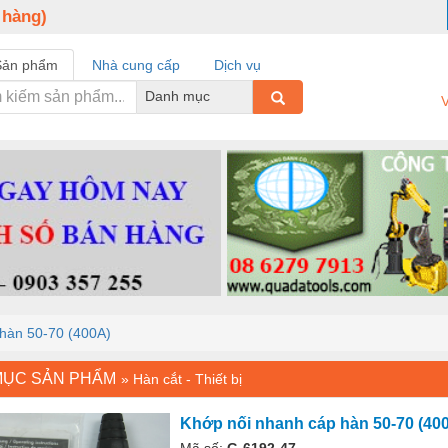
 hàng)
Sản phẩm
Nhà cung cấp
Dịch vụ
Danh mục
V
hàn 50-70 (400A)
MỤC SẢN PHẨM
»
Hàn cắt - Thiết bị
Khớp nối nhanh cáp hàn 50-70 (40
Mã số:
G-6192-47