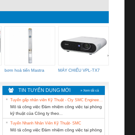
WESCOL Type 83
›
bơm hoả tiển Mastra
MÁY CHIẾU VPL-TX7
BOM DINH
WHITE
TIN TUYỂN DỤNG MỚI
» Xem tất cả
Tuyển gấp nhân viên Kỹ Thuật - Cty SMC Engineering
Mô tả công việc Đảm nhiệm công việc tại phòng
kỹ thuật của Công ty theo...
Tuyển Nhanh Nhân Viên Kỹ Thuật- SMC
Công ty TNHH
CÔNG TY CỔ
CÔNG TY CP TỰ
 Le An Toàn
Bộ giám sát chuỗi
Bộ giám sát dòng
Bộ ng
Mô tả công việc Đảm nhiệm công việc tại phòng
Thương Mại SX Ba
PHẦN DÂY VÀ
ĐỘNG TIẾN