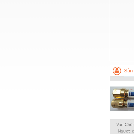
Hóa chất-Trang thiết bị
Kệ công nghiệp
Khí nén - Thiết bị
Khuôn mẫu - Phụ tùng
Lọc công nghiệp
Máy công cụ - Phụ tùng
Mỏ - Trang thiết bị
Sản 
Mô tơ - Hộp số
Môi trường - Thiết bị
Nâng hạ - Trang thiết bị
Nội - Ngoại thất - văn phòng
Nồi hơi - Trang thiết bị
Van Chố
Nông nghiệp - Thiết bị
Ngược c