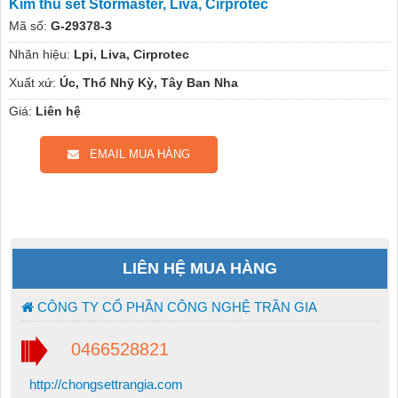
Kim thu sét Stormaster, Liva, Cirprotec
Mã số:
G-29378-3
Nhãn hiệu:
Lpi, Liva, Cirprotec
Xuất xứ:
Úc, Thổ Nhỹ Kỳ, Tây Ban Nha
Giá:
Liên hệ
EMAIL MUA HÀNG
LIÊN HỆ MUA HÀNG
CÔNG TY CỔ PHẦN CÔNG NGHỆ TRẦN GIA
0466528821
http://chongsettrangia.com