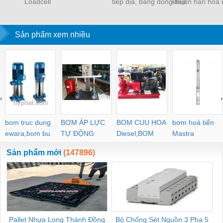
Loadcell
tiếp địa, băng đồng tiếp
khuôn hàn hóa 
địa, hóa chất làm giảm
điện trở đất
Sản phẩm xem nhiều
‹
›
bom truc dung
BƠM ÁP LỰC
BOM CUU HOA
bơm hoả tiển
ewara,bom bu
TỰ ĐỘNG
Diesel,BOM
Mastra
ewara
CHUA CHAY
Sản phẩm mới
(147896)
Pallet Nhựa Long Thành Đồng
Bộ Chống Sét Nguồn 3 Pha 5