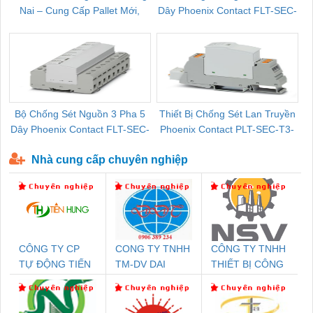
Nai – Cung Cấp Pallet Mới,
Dây Phoenix Contact FLT-SEC-
C
Pallet Cũ Giá Tốt
P-T1-3S-264/50-FM - 2909589
Bộ Chống Sét Nguồn 3 Pha 5
Thiết Bị Chống Sét Lan Truyền
B
Dây Phoenix Contact FLT-SEC-
Phoenix Contact PLT-SEC-T3-
P-T1-3S-440/35-FM - 2908264
230-FM-PT - 2907928
Nhà cung cấp chuyên nghiệp
CÔNG TY CP
CONG TY TNHH
CÔNG TY TNHH
TỰ ĐỘNG TIẾN
TM-DV DAI
THIẾT BỊ CÔNG
HƯNG
DONG THANH
NGHIỆP NIHON
SETSUBI VIỆT
NAM