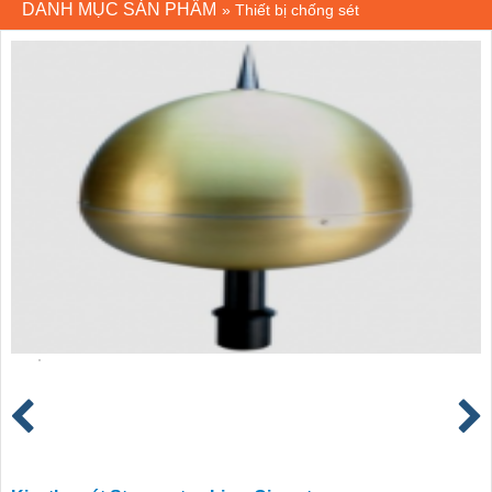
DANH MỤC SẢN PHẨM
»
Thiết bị chống sét