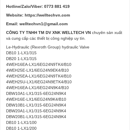
Hotline/Zalo/Viber:
0773 881 419
Website:
https://welltechvn.com
Email:
welltechvn1@gmail.com
CÔNG TY TNHH TM DV XNK WELLTECH VN
chuyên sản xuất
và cung cấp các thiết bị công nghiệp uy tín.
Le-Hydraulic (Rexroth Group) hydraulic Valve
DB10 1-LX1/315
DB20 1-LX1/315
4WEH16EA-LX1/6EG24N9TK4/B10
4WEH25E-LX1/6EG24N9EK4/B10
4WEH25EA-LX1/6EG24N9TK4/B10
4WEH25U-LX1/6EG24N9ETK4/B10
4WEH16EA-LX1/6EG24N9K4/B10
DBW10A1-LX1/315-6EG24N9K4
4WEH16E-LX1/6EG24N9K4/B10
DBW10B1-LX1/315-6EG24N9K4
DBW20A1-LX1/315-6EG24N9K4
DBW20B1-LX1/315-6EG24N9K4
DB10 1-LX1/100
DB10 1-LX1/200