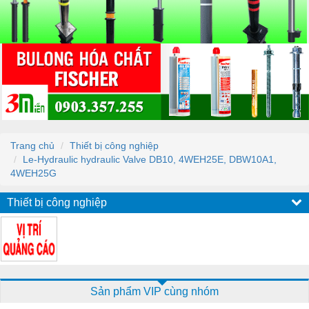
Trang chủ
Thiết bị công nghiệp
Le-Hydraulic hydraulic Valve DB10, 4WEH25E, DBW10A1,
4WEH25G
Thiết bị công nghiệp
Sản phẩm VIP cùng nhóm