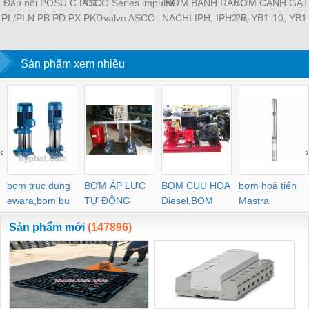
Đầu nối POSU C POC
ASCO Series impulse
BƠM BÁNH RĂNG
BƠM CÁNH GẠT
PL/PLN PB PD PX PKD
valve ASCO
NACHI IPH, IPH-2B-
2.5, YB1-10, YB1
PH PH2 PH3 PCF PLL
SCG353A043 ASCO
6.5-11, IPH-5B-40-21,
YB1-40/12.5, 
PLF PMF PTL SL SS
SCG353A044 ASCO
IPH-2A-5-11, IPH-5A-
100/16 YB1-40
SCA SAFS SASF HVFS
Sản phẩm xem nhiều
SCG353A047 ASCO
50, IPH-3A-13-LT-20,
YB1-16/12 YB1-
HVSF PU PV PE PY
SCG353A050 ASCO
IPH-5B-50-LT-11, IPH-
YB1-40/12 YB1-
PM PLM PZA PK PA
SCG353A051 ASCO
4A-32-LT-20, IPH-6B-
HVFF PLJ PYJ PP PG
SXE353.060
100-L-11, IPH-5A-40-
PEG PW PGJ PPGJ
11
PYJW SL-C PC-C
‹
›
POC-C PL-C
bom truc dung
BƠM ÁP LỰC
BOM CUU HOA
bơm hoả tiển
ewara,bom bu
TỰ ĐỘNG
Diesel,BOM
Mastra
ewara
CHUA CHAY
Sản phẩm mới
(147896)