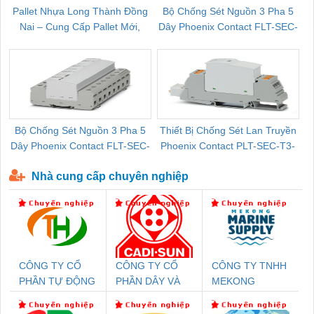
Pallet Nhựa Long Thành Đồng
Bộ Chống Sét Nguồn 3 Pha 5
Nai – Cung Cấp Pallet Mới,
Dây Phoenix Contact FLT-SEC-
C
Pallet Cũ Giá Tốt
P-T1-3S-264/50-FM - 2909589
Bộ Chống Sét Nguồn 3 Pha 5
Thiết Bị Chống Sét Lan Truyền
B
Dây Phoenix Contact FLT-SEC-
Phoenix Contact PLT-SEC-T3-
P-T1-3S-440/35-FM - 2908264
230-FM-PT - 2907928
Nhà cung cấp chuyên nghiệp
CÔNG TY CỔ
CÔNG TY CỔ
CÔNG TY TNHH
PHẦN TỰ ĐỘNG
PHẦN DÂY VÀ
MEKONG
TIẾN HƯNG
CÁP ĐIỆN
MARINE
THƯỢNG ĐÌNH
SUPPLY