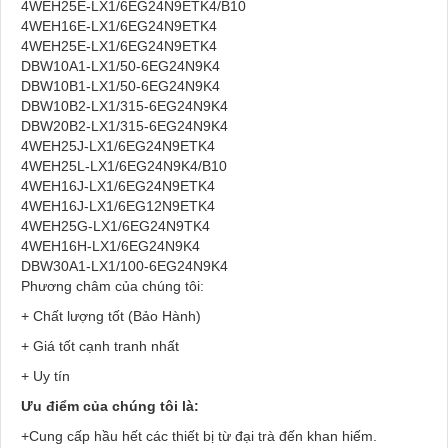
4WEH25E-LX1/6EG24N9ETK4/B10
4WEH16E-LX1/6EG24N9ETK4
4WEH25E-LX1/6EG24N9ETK4
DBW10A1-LX1/50-6EG24N9K4
DBW10B1-LX1/50-6EG24N9K4
DBW10B2-LX1/315-6EG24N9K4
DBW20B2-LX1/315-6EG24N9K4
4WEH25J-LX1/6EG24N9ETK4
4WEH25L-LX1/6EG24N9K4/B10
4WEH16J-LX1/6EG24N9ETK4
4WEH16J-LX1/6EG12N9ETK4
4WEH25G-LX1/6EG24N9TK4
4WEH16H-LX1/6EG24N9K4
DBW30A1-LX1/100-6EG24N9K4
Phương châm của chúng tôi:
+ Chất lượng tốt (Bảo Hành)
+ Giá tốt cạnh tranh nhất
+ Uy tín
Ưu điểm của chúng tôi là:
+Cung cấp hầu hết các thiết bị từ đại trà đến khan hiếm.