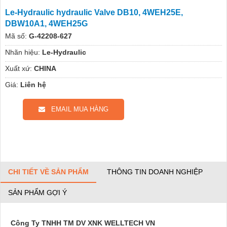
Le-Hydraulic hydraulic Valve DB10, 4WEH25E,
DBW10A1, 4WEH25G
Mã số:
G-42208-627
Nhãn hiệu:
Le-Hydraulic
Xuất xứ:
CHINA
Giá:
Liên hệ
EMAIL MUA HÀNG
CHI TIẾT VỀ SẢN PHẨM
THÔNG TIN DOANH NGHIỆP
SẢN PHẨM GỢI Ý
Công Ty TNHH TM DV XNK WELLTECH VN