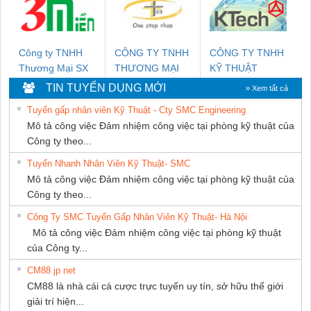
Công ty TNHH
CÔNG TY TNHH
CÔNG TY TNHH
Thương Mại SX
THƯƠNG MẠI
KỸ THUẬT
Ba Miền
THIÊN ÂN VIỆT
KTECH VIỆT
TIN TUYỂN DỤNG MỚI
» Xem tất cả
NAM
NAM
Tuyển gấp nhân viên Kỹ Thuật - Cty SMC Engineering
Mô tả công việc Đảm nhiệm công việc tại phòng kỹ thuật của
Công ty theo...
Tuyển Nhanh Nhân Viên Kỹ Thuật- SMC
Mô tả công việc Đảm nhiệm công việc tại phòng kỹ thuật của
Công ty theo...
Công Ty SMC Tuyển Gấp Nhân Viên Kỹ Thuật- Hà Nội
Mô tả công việc Đảm nhiệm công việc tại phòng kỹ thuật
của Công ty...
CM88 jp net
CM88 là nhà cái cá cược trực tuyến uy tín, sở hữu thế giới
giải trí hiện...