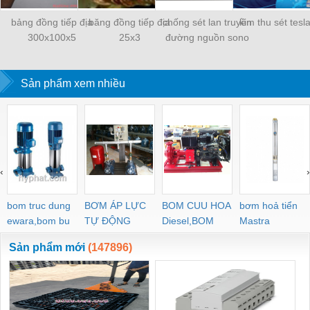
bảng đồng tiếp địa
băng đồng tiếp địa
chống sét lan truyền
kim thu sét tesl
300x100x5
25x3
đường nguồn sono
Sản phẩm xem nhiều
‹
›
bom truc dung
BƠM ÁP LỰC
BOM CUU HOA
bơm hoả tiển
ewara,bom bu
TỰ ĐỘNG
Diesel,BOM
Mastra
ewara
CHUA CHAY
Sản phẩm mới
(147896)