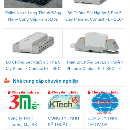
Pallet Nhựa Long Thành Đồng
Bộ Chống Sét Nguồn 3 Pha 5
Nai – Cung Cấp Pallet Mới,
Dây Phoenix Contact FLT-SEC-
C
Pallet Cũ Giá Tốt
P-T1-3S-264/50-FM - 2909589
Bộ Chống Sét Nguồn 3 Pha 5
Thiết Bị Chống Sét Lan Truyền
B
Dây Phoenix Contact FLT-SEC-
Phoenix Contact PLT-SEC-T3-
P-T1-3S-440/35-FM - 2908264
230-FM-PT - 2907928
Nhà cung cấp chuyên nghiệp
Công ty TNHH
CÔNG TY TNHH
CONG TY TNHH
Thương Mại SX
KỸ THUẬT
TM-DV DAI