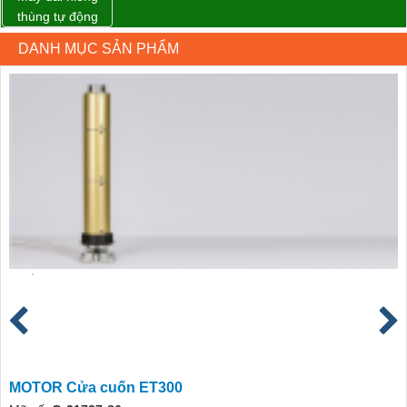
thùng tự động
DBA-80A Đài
DANH MỤC SẢN PHẨM
Loan giá rẻ
MOTOR Cửa cuốn ET300