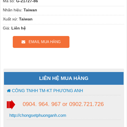
Mã số:
G-21727-86
Nhãn hiệu:
Taiwan
Xuất xứ:
Taiwan
Giá:
Liên hệ
EMAIL MUA HÀNG
LIÊN HỆ MUA HÀNG
CÔNG TNHH TM-KT PHƯƠNG ANH
0904. 964. 967 or 0902.721.726
http://chongsetphuonganh.com