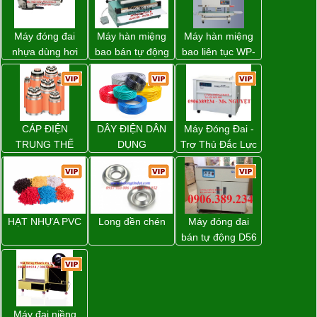
Máy đóng đai
Máy hàn miệng
Máy hàn miệng
nhựa dùng hơi
bao bán tự động
bao liên tục WP-
khí nén WP-20
nhập khẩu
1200V chính
Taiwan
hãng giá tốt
CÁP ĐIỆN
DÂY ĐIỆN DÂN
Máy Đóng Đai -
TRUNG THẾ
DỤNG
Trợ Thủ Đắc Lực
Cho Mọi Doanh
Nghiệp Trong
Khâu Đóng Gói
HẠT NHỰA PVC
Long đền chén
Máy đóng đai
bán tự động D56
Strapack
Máy đai niềng