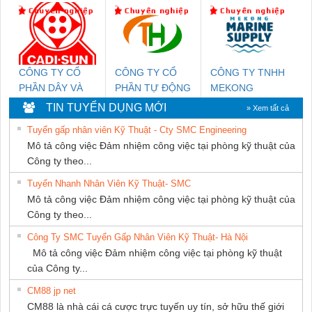
Ba Miền
KTECH VIỆT
DONG THANH
NAM
CÔNG TY CỔ
CÔNG TY CỔ
CÔNG TY TNHH
PHẦN DÂY VÀ
PHẦN TỰ ĐỘNG
MEKONG
CÁP ĐIỆN
TIẾN HƯNG
MARINE
TIN TUYỂN DỤNG MỚI
» Xem tất cả
THƯỢNG ĐÌNH
SUPPLY
Tuyển gấp nhân viên Kỹ Thuật - Cty SMC Engineering
Mô tả công việc Đảm nhiệm công việc tại phòng kỹ thuật của
Công ty theo...
Tuyển Nhanh Nhân Viên Kỹ Thuật- SMC
Mô tả công việc Đảm nhiệm công việc tại phòng kỹ thuật của
Công ty theo...
Công Ty SMC Tuyển Gấp Nhân Viên Kỹ Thuật- Hà Nội
Mô tả công việc Đảm nhiệm công việc tại phòng kỹ thuật
của Công ty...
CM88 jp net
CM88 là nhà cái cá cược trực tuyến uy tín, sở hữu thế giới