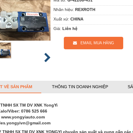
Nhãn hiệu:
REXROTH
Xuất xứ:
CHINA
Giá:
Liên hệ
EMAIL MUA HÀNG
ẾT VỀ SẢN PHẨM
THÔNG TIN DOANH NGHIỆP
SẢ
 TNHH SX TM DV XNK YongYi
Zalo/Viber: 0786 525 666
: www.yongyiauto.com
ales.yongyivn@gmail.com
TNHH SX TM DV XNK YONGYI chuyên sản xuất và cung cấp các thi