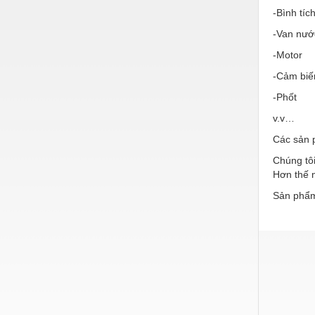
Hóa chất-Trang thiết bị
-Bình tíc
Kệ công nghiệp
-Van nướ
Khí nén - Thiết bị
-Motor
-Cảm biế
Khuôn mẫu - Phụ tùng
-Phốt
Lọc công nghiệp
v.v…
Máy công cụ - Phụ tùng
Các sản 
Mỏ - Trang thiết bị
Chúng tôi
Hơn thế n
Mô tơ - Hộp số
Sản phẩm
Môi trường - Thiết bị
Nâng hạ - Trang thiết bị
Nội - Ngoại thất - văn phòng
Nồi hơi - Trang thiết bị
Nông nghiệp - Thiết bị