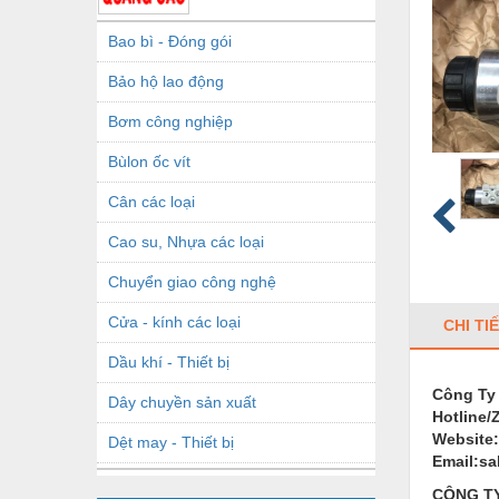
Bao bì - Đóng gói
Bảo hộ lao động
Bơm công nghiệp
Bùlon ốc vít
Cân các loại
Cao su, Nhựa các loại
Chuyển giao công nghệ
Cửa - kính các loại
CHI TI
Dầu khí - Thiết bị
Công Ty
Dây chuyền sản xuất
Hotline/
Website
Dệt may - Thiết bị
Email:s
Dầu mỡ công nghiệp
CÔNG TY 