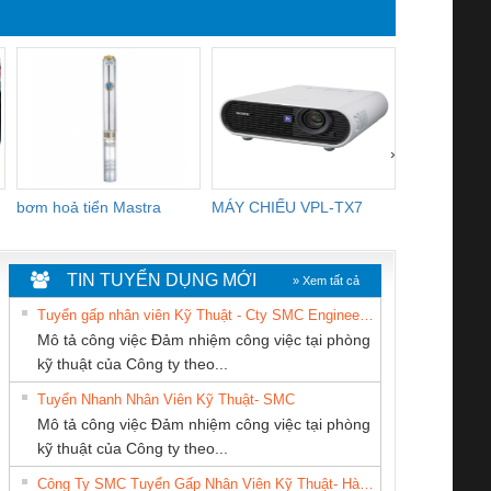
YB1-16/12 YB1-6/6,
R2E225-RA
YB1-40/12 YB1-80/80
3106KL-0
›
bơm hoả tiển Mastra
MÁY CHIẾU VPL-TX7
BOM DINH
WHITE
TIN TUYỂN DỤNG MỚI
» Xem tất cả
Tuyển gấp nhân viên Kỹ Thuật - Cty SMC Engineering
Mô tả công việc Đảm nhiệm công việc tại phòng
kỹ thuật của Công ty theo...
Tuyển Nhanh Nhân Viên Kỹ Thuật- SMC
CÔNG TY TNHH
CONG TY TNHH
CÔNG TY CỔ
 Le An Toàn
Bộ giám sát chuỗi
Bộ giám sát dòng
Bộ ng
Mô tả công việc Đảm nhiệm công việc tại phòng
MEKONG MARINE
TM-DV DAI DONG
PHẦN DÂY VÀ
enix Contact
tấm pin
điện chuỗi
ray W
kỹ thuật của Công ty theo...
SUPPLY
THANH
CÁP ĐIỆN
6960 – PSR-
TRANSCLINIC 16I+
TRANSCLINIC 16I+
BAS 
Công Ty SMC Tuyển Gấp Nhân Viên Kỹ Thuật- Hà Nội
THƯỢNG ĐÌNH