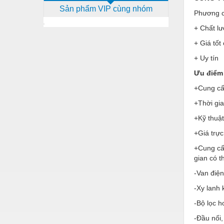
Sản phẩm VIP cùng nhóm
Dịch vụ - Thi công
Phương c
+ Chất lư
Điện công nghiệp
+ Giá tốt
Điện gia dụng
+ Uy tín
Điện Lạnh
Ưu điểm 
Đóng tàu Thiết bị
+Cung cấp
Đúc chính xác Thiết bị
+Thời gi
+Kỹ thuật
Dụng cụ cầm tay
+Giá trực
Dụng cụ cắt gọt
+Cung cấ
Dụng cụ điện
gian có 
Dụng cụ đo
-Van điện
-Xy lanh 
Gỗ - Trang thiết bị
-Bộ lọc h
Hàn cắt - Thiết bị
-Đầu nối,