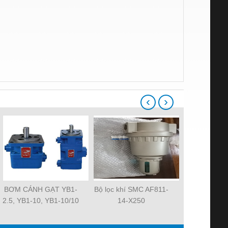
‹
›
BƠM CÁNH GẠT YB1-
Bộ lọc khí SMC AF811-
Quạt tản nh
2.5, YB1-10, YB1-10/10
14-X250
MAT 3106KL-
YB1-40/12.5, YB1-
R2E225-RA
100/16 YB1-40/40,
R2E225-RA