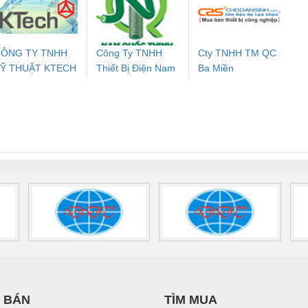
24DC-SP -
24UC/ESL4/3X1/1X2/B
PROFIBUS/12MB -
700578
- 2981059
2708863
24DC
ÔNG TY TNHH
Công Ty TNHH
Cty TNHH TM QC
Ỹ THUẬT KTECH
Thiết Bị Điện Nam
Ba Miền
ưu Điện AC
Mô-đun Ắc Quy UPS
Rơ Le An Toàn
Bộ g
IỆT NAM
Quốc Thịnh
 Suất Cao
Phoenix Contact
Phoenix Contact
nix Contact
QUINT-HP-
2981059 – PSR-
TRAN
INT-HP-
BAT/PB/48DC/7.0AH/PT
SCP-
1K5 H
0AC/2.5KVA/PT
- 1133819
24UC/ESL4/3X1/1X2/B
 1136815
 BÁN
TÌM MUA