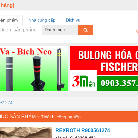
 hàng)
Sản phẩm
Nhà cung cấp
Dịch vụ
Danh mục
V
61274
MỤC SẢN PHẨM
»
Thiết bị công nghiệp
REXROTH R900561274
Mã số:
G-42208-451