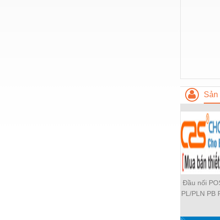
Nước-Vật tư thiết bị
Phốt cơ khí
Sắt, thép, inox các loại
Thí nghiệm-Trang thiết bị
Thiết bị chiếu sáng
Sản 
Thiết bị chống sét
Thiết bị an ninh
Thiết bị công nghiệp
Thiết bị công trình
Thiết bị điện
Đầu nối P
Thiết bị giáo dục
PL/PLN PB 
PH PH2 PH
Thiết bị khác
PLF PMF P