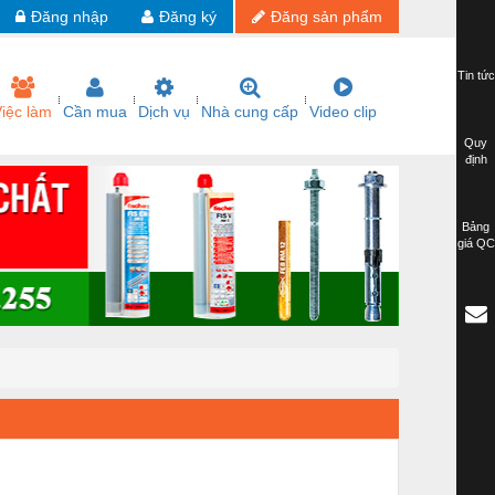
Đăng nhập
Đăng ký
Đăng sản phẩm
Tin tức
iệc làm
Cần mua
Dịch vụ
Nhà cung cấp
Video clip
Quy
định
Bảng
giá QC