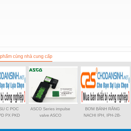
phẩm cùng nhà cung cấp
OSU C POC
ASCO Series impulse
BƠM BÁNH RĂNG
PD PX PKD
valve ASCO
NACHI IPH, IPH-2B-
3 PCF PLL
SCG353A043 ASCO
6.5-11, IPH-5B-40-21,
TL SL SS
SCG353A044 ASCO
IPH-2A-5-11, IPH-5A-