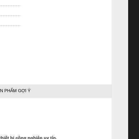
N PHẨM GỢI Ý
ết bị công nghiệp uy tín.