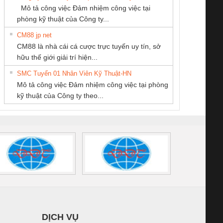
SCP-
1K5 L (2433950000)
(2008130000)
(28
Mô tả công việc Đảm nhiệm công việc tại
/FSP/2X1/1X2
phòng kỹ thuật của Công ty...
CM88 jp net
Công ty TNHH
CÔNG TY TNHH
CÔNG TY CỔ
CM88 là nhà cái cá cược trực tuyến uy tín, sở
Thương Mại SX Ba
THƯƠNG MẠI
PHẦN TỰ ĐỘNG
iám sát chuỗi
Bộ chỉnh lưu nguồn
Nẹp nhôm chống
Bộ c
hữu thế giới giải trí hiện...
Miền
DỊCH VỤ KỸ
TIẾN HƯNG
tấm pin
điện TRANSCLINIC
trơn Đà Nẵng
giám 
THUẬT ĐIỆN CƠ
SMC Tuyển 01 Nhân Viên Kỹ Thuật-HN
SCLINIC 16I+
BKE 1K5.4
Sola
GIA HƯNG PHÁT
Mô tả công việc Đảm nhiệm công việc tại phòng
 (2502520000)
(7791400879)2. Giá
TRAN
kỹ thuật của Công ty theo...
1K5.4
DỊCH VỤ