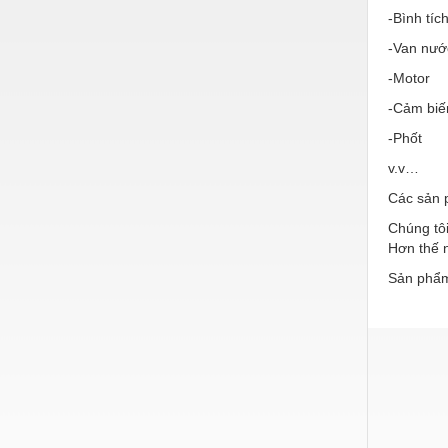
Hóa chất-Trang thiết bị
-Bình tíc
Kệ công nghiệp
-Van nướ
Khí nén - Thiết bị
-Motor
-Cảm biế
Khuôn mẫu - Phụ tùng
-Phốt
Lọc công nghiệp
v.v…
Máy công cụ - Phụ tùng
Các sản 
Mỏ - Trang thiết bị
Chúng tôi
Hơn thế n
Mô tơ - Hộp số
Sản phẩm
Môi trường - Thiết bị
Nâng hạ - Trang thiết bị
Nội - Ngoại thất - văn phòng
Nồi hơi - Trang thiết bị
Nông nghiệp - Thiết bị