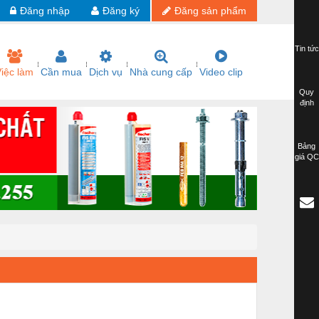
Đăng nhập
Đăng ký
Đăng sản phẩm
Tin tức
iệc làm
Cần mua
Dịch vụ
Nhà cung cấp
Video clip
Quy
định
Bảng
giá QC