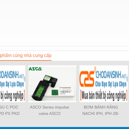
phẩm cùng nhà cung cấp
OSU C POC
ASCO Series impulse
BƠM BÁNH RĂNG
PD PX PKD
valve ASCO
NACHI IPH, IPH-2B-
3 PCF PLL
SCG353A043 ASCO
6.5-11, IPH-5B-40-21,
TL SL SS
SCG353A044 ASCO
IPH-2A-5-11, IPH-5A-