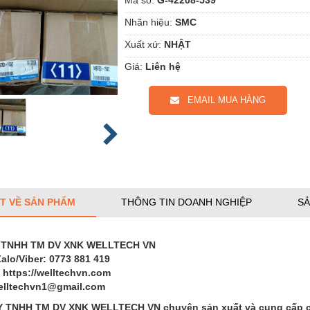
Nhãn hiệu:
SMC
Xuất xứ:
NHẬT
Giá:
Liên hệ
EMAIL MUA HÀNG
ẾT VỀ SẢN PHẨM
THÔNG TIN DOANH NGHIỆP
SẢ
 TNHH TM DV XNK WELLTECH VN
Zalo/Viber: 0773 881 419
 https://welltechvn.com
welltechvn1@gmail.com
Y TNHH TM DV XNK WELLTECH VN
chuyên sản xuất và cung cấp cá