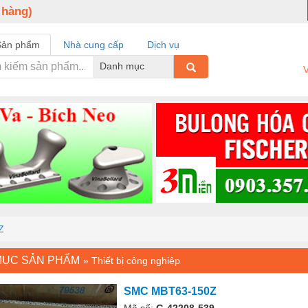
 hàng)
Sản phẩm
Nhà cung cấp
Dịch vụ
Danh mục
V
Z
MỤC SẢN PHẨM
»
Thiết bị công nghiệp
SMC MBT63-150Z
Mã số:
G-42208-539