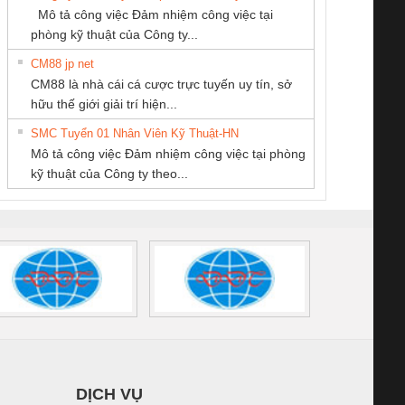
SCP-
1K5 L (2433950000)
(2008130000)
(28
Mô tả công việc Đảm nhiệm công việc tại
GIA HƯNG PHÁT
/FSP/2X1/1X2
phòng kỹ thuật của Công ty...
CM88 jp net
CÔNG TY TNHH
Công Ty TNHH
CÔNG TY TNHH
CM88 là nhà cái cá cược trực tuyến uy tín, sở
KỸ THUẬT KTECH
Thiết Bị Điện Nam
THIẾT BỊ CÔNG
iám sát chuỗi
Bộ chỉnh lưu nguồn
Nẹp nhôm chống
Bộ c
hữu thế giới giải trí hiện...
VIỆT NAM
Quốc Thịnh
NGHIỆP NIHON
tấm pin
điện TRANSCLINIC
trơn Đà Nẵng
giám 
SETSUBI VIỆT
SMC Tuyển 01 Nhân Viên Kỹ Thuật-HN
SCLINIC 16I+
BKE 1K5.4
Sola
NAM
Mô tả công việc Đảm nhiệm công việc tại phòng
 (2502520000)
(7791400879)2. Giá
TRAN
kỹ thuật của Công ty theo...
1K5.4
DỊCH VỤ