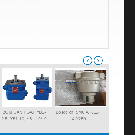
‹
›
BƠM CÁNH GẠT YB1-
Bộ lọc khí SMC AF811-
Quạt tản nh
2.5, YB1-10, YB1-10/10
14-X250
MAT 3106KL-
YB1-40/12.5, YB1-
R2E225-RA
100/16 YB1-40/40,
R2E225-RA