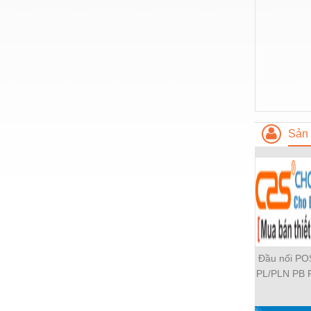
Nước-Vật tư thiết bị
Phốt cơ khí
Sắt, thép, inox các loại
Thí nghiệm-Trang thiết bị
Thiết bị chiếu sáng
Sản 
Thiết bị chống sét
Thiết bị an ninh
Thiết bị công nghiệp
Thiết bị công trình
Thiết bị điện
Đầu nối P
Thiết bị giáo dục
PL/PLN PB 
PH PH2 PH
Thiết bị khác
PLF PMF P