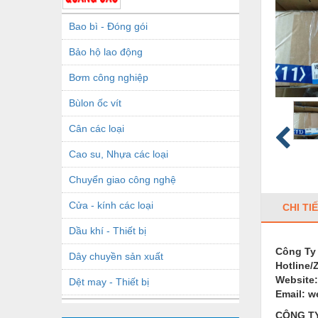
Bao bì - Đóng gói
Bảo hộ lao động
Bơm công nghiệp
Bùlon ốc vít
Cân các loại
Cao su, Nhựa các loại
Chuyển giao công nghệ
Cửa - kính các loại
CHI TI
Dầu khí - Thiết bị
Công Ty
Dây chuyền sản xuất
Hotline/
Website:
Dệt may - Thiết bị
Email: 
Dầu mỡ công nghiệp
CÔNG T