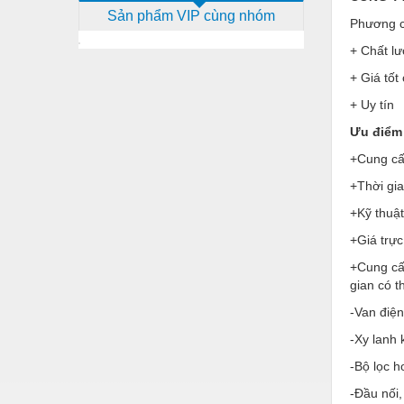
Sản phẩm VIP cùng nhóm
Dịch vụ - Thi công
Phương c
+ Chất lư
Điện công nghiệp
+ Giá tốt
Điện gia dụng
+ Uy tín
Điện Lạnh
Ưu điểm 
Đóng tàu Thiết bị
+Cung cấp
Đúc chính xác Thiết bị
+Thời gi
+Kỹ thuật
Dụng cụ cầm tay
+Giá trực
Dụng cụ cắt gọt
+Cung cấ
Dụng cụ điện
gian có 
Dụng cụ đo
-Van điện
-Xy lanh 
Gỗ - Trang thiết bị
-Bộ lọc h
Hàn cắt - Thiết bị
-Đầu nối,