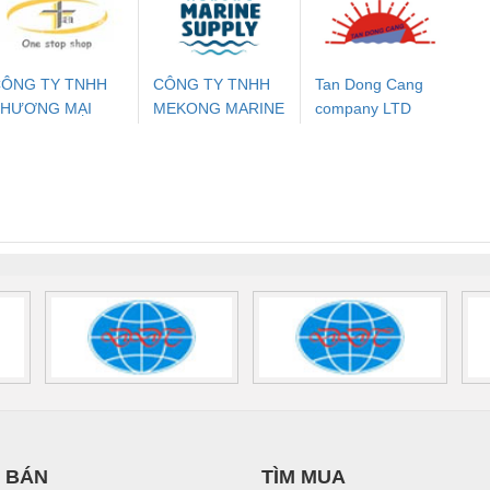
24DC-SP -
24UC/ESL4/3X1/1X2/B
PROFIBUS/12MB -
700578
- 2981059
2708863
24DC
ÔNG TY TNHH
CÔNG TY TNHH
Tan Dong Cang
THƯƠNG MẠI
MEKONG MARINE
company LTD
ưu Điện AC
Mô-đun Ắc Quy UPS
Rơ Le An Toàn
Bộ g
HIÊN ÂN VIỆT
SUPPLY
 Suất Cao
Phoenix Contact
Phoenix Contact
NAM
nix Contact
QUINT-HP-
2981059 – PSR-
TRAN
INT-HP-
BAT/PB/48DC/7.0AH/PT
SCP-
1K5 H
0AC/2.5KVA/PT
- 1133819
24UC/ESL4/3X1/1X2/B
 1136815
 BÁN
TÌM MUA