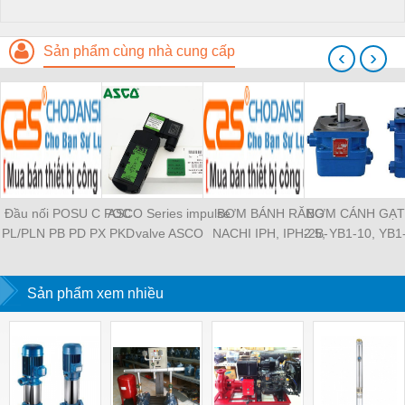
Sản phẩm cùng nhà cung cấp
‹
›
Đầu nối POSU C POC
ASCO Series impulse
BƠM BÁNH RĂNG
BƠM CÁNH GẠT
PL/PLN PB PD PX PKD
valve ASCO
NACHI IPH, IPH-2B-
2.5, YB1-10, YB1
PH PH2 PH3 PCF PLL
SCG353A043 ASCO
6.5-11, IPH-5B-40-21,
YB1-40/12.5, 
PLF PMF PTL SL SS
SCG353A044 ASCO
IPH-2A-5-11, IPH-5A-
100/16 YB1-40
SCA SAFS SASF HVFS
Sản phẩm xem nhiều
SCG353A047 ASCO
50, IPH-3A-13-LT-20,
YB1-16/12 YB1-
HVSF PU PV PE PY
SCG353A050 ASCO
IPH-5B-50-LT-11, IPH-
YB1-40/12 YB1-
PM PLM PZA PK PA
SCG353A051 ASCO
4A-32-LT-20, IPH-6B-
HVFF PLJ PYJ PP PG
SXE353.060
100-L-11, IPH-5A-40-
PEG PW PGJ PPGJ
11
PYJW SL-C PC-C