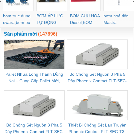
‹
›
POC-C PL-C
bom truc dung
BƠM ÁP LỰC
BOM CUU HOA
bơm hoả tiển
ewara,bom bu
TỰ ĐỘNG
Diesel,BOM
Mastra
ewara
CHUA CHAY
Sản phẩm mới
(147896)
Pallet Nhựa Long Thành Đồng
Bộ Chống Sét Nguồn 3 Pha 5
Nai – Cung Cấp Pallet Mới,
Dây Phoenix Contact FLT-SEC-
C
Pallet Cũ Giá Tốt
P-T1-3S-264/50-FM - 2909589
Bộ Chống Sét Nguồn 3 Pha 5
Thiết Bị Chống Sét Lan Truyền
B
Dây Phoenix Contact FLT-SEC-
Phoenix Contact PLT-SEC-T3-