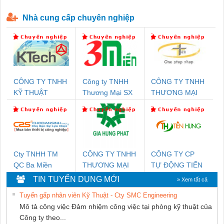
P-T1-3S-440/35-FM - 2908264
230-FM-PT - 2907928
Nhà cung cấp chuyên nghiệp
CÔNG TY TNHH
Công ty TNHH
CÔNG TY TNHH
KỸ THUẬT
Thương Mại SX
THƯƠNG MẠI
KTECH VIỆT
Ba Miền
THIÊN ÂN VIỆT
NAM
NAM
Cty TNHH TM
CÔNG TY TNHH
CÔNG TY CP
QC Ba Miền
THƯƠNG MẠI
TỰ ĐỘNG TIẾN
DỊCH VỤ KỸ
HƯNG
TIN TUYỂN DỤNG MỚI
» Xem tất cả
THUẬT ĐIỆN CƠ
Tuyển gấp nhân viên Kỹ Thuật - Cty SMC Engineering
GIA HƯNG
Mô tả công việc Đảm nhiệm công việc tại phòng kỹ thuật của
PHÁT
Công ty theo...