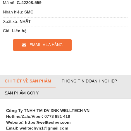
Mã số:
G-42208-559
Nhãn hiệu:
SMC
Xuất xứ:
NHẬT
Giá:
Liên hệ
EMAIL MUA HÀNG
CHI TIẾT VỀ SẢN PHẨM
THÔNG TIN DOANH NGHIỆP
SẢN PHẨM GỢI Ý
Công Ty TNHH TM DV XNK WELLTECH VN
Hotline/Zalo/Viber: 0773 881 419
Website: https://welltechvn.com
Email: welltechvn1@gmail.com