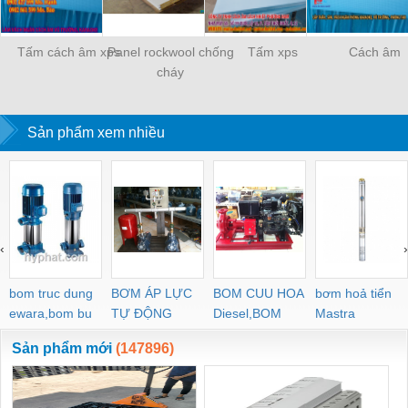
Tấm cách âm xps
Panel rockwool chống
Tấm xps
Cách âm
cháy
Sản phẩm xem nhiều
‹
›
bom truc dung
BƠM ÁP LỰC
BOM CUU HOA
bơm hoả tiển
ewara,bom bu
TỰ ĐỘNG
Diesel,BOM
Mastra
ewara
CHUA CHAY
Sản phẩm mới
(147896)