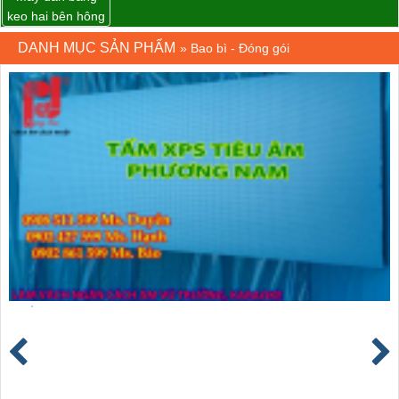
keo hai bên hông
thùng carton
DANH MỤC SẢN PHẨM
»
Bao bì - Đóng gói
WP-5050SA giá
rẻ Miền Nam