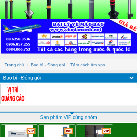
Trang chủ
Bao bì - Đóng gói
Tấm cách âm xps
Bao bì - Đóng gói
Sản phẩm VIP cùng nhóm