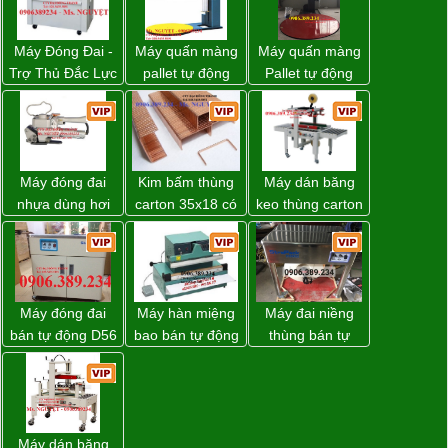
Máy Đóng Đai -
Máy quấn màng
Máy quấn màng
Trợ Thủ Đắc Lực
pallet tự động
Pallet tự động
Cho Mọi Doanh
WP-55 chính
WP-55 xuất xứ
Nghiệp Trong
hãng Wellpack
Đài Loan
Khâu Đóng Gói
giá tốt
Máy đóng đai
Kim bấm thùng
Máy dán băng
nhựa dùng hơi
carton 35x18 có
keo thùng carton
khí nén WP-20
sẵn giá rẻ toàn
WP-5050RL
quốc
chính hãng
Máy đóng đai
Máy hàn miệng
Máy đai niềng
bán tự động D56
bao bán tự động
thùng bán tự
Strapack
nhập khẩu
động D53XS2
Taiwan
của hãng
Strapack Nhật
Máy dán băng