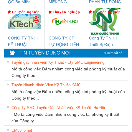
QC Ba Miền
MEKONG
PHẦN TỰ ĐỘNG
MARINE
TIẾN HƯNG
SUPPLY
CÔNG TY TNHH
CÔNG TY CP
Công Ty TNHH
KỸ THUẬT
TỰ ĐỘNG TIẾN
Thiết Bị Điện
KTECH VIỆT
HƯNG
Nam Quốc Thịnh
TIN TUYỂN DỤNG MỚI
» Xem tất cả
NAM
Tuyển gấp nhân viên Kỹ Thuật - Cty SMC Engineering
Mô tả công việc Đảm nhiệm công việc tại phòng kỹ thuật của
Công ty theo...
Tuyển Nhanh Nhân Viên Kỹ Thuật- SMC
Mô tả công việc Đảm nhiệm công việc tại phòng kỹ thuật của
Công ty theo...
Công Ty SMC Tuyển Gấp Nhân Viên Kỹ Thuật- Hà Nội
Mô tả công việc Đảm nhiệm công việc tại phòng kỹ thuật
của Công ty...
CM88 jp net