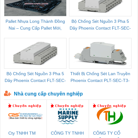
Pallet Nhựa Long Thành Đồng
Bộ Chống Sét Nguồn 3 Pha 5
Nai – Cung Cấp Pallet Mới,
Dây Phoenix Contact FLT-SEC-
C
Pallet Cũ Giá Tốt
P-T1-3S-264/50-FM - 2909589
Bộ Chống Sét Nguồn 3 Pha 5
Thiết Bị Chống Sét Lan Truyền
B
Dây Phoenix Contact FLT-SEC-
Phoenix Contact PLT-SEC-T3-
P-T1-3S-440/35-FM - 2908264
230-FM-PT - 2907928
Nhà cung cấp chuyên nghiệp
Cty TNHH TM
CÔNG TY TNHH
CÔNG TY CỔ