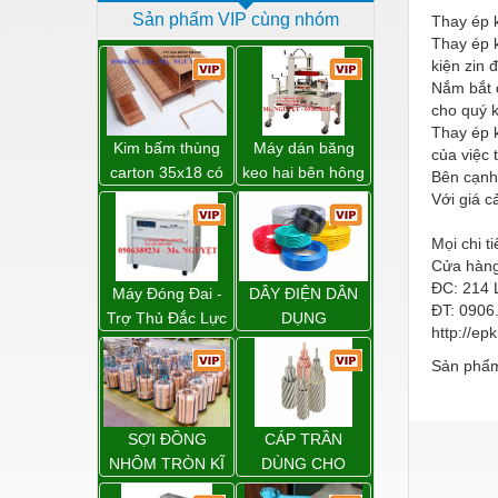
Sản phẩm VIP cùng nhóm
Thay ép 
Dịch vụ - Thi công
Thay ép k
Điện công nghiệp
kiện zin 
Nắm bắt đ
Điện gia dụng
cho quý 
Thay ép 
Điện Lạnh
Kim bấm thùng
Máy dán băng
của việc 
carton 35x18 có
keo hai bên hông
Bên cạnh
Đóng tàu Thiết bị
sẵn giá rẻ toàn
thùng carton
Với giá c
quốc
WP-5050SA giá
Đúc chính xác Thiết bị
Mọi chi ti
rẻ Miền Nam
Dụng cụ cầm tay
Cửa hàng 
ĐC: 214 
Máy Đóng Đai -
DÂY ĐIỆN DÂN
Dụng cụ cắt gọt
ĐT: 0906.
Trợ Thủ Đắc Lực
DỤNG
http://ep
Cho Mọi Doanh
Dụng cụ điện
Sản phẩm
Nghiệp Trong
Dụng cụ đo
Khâu Đóng Gói
Gỗ - Trang thiết bị
SỢI ĐỒNG
CÁP TRẦN
Hàn cắt - Thiết bị
NHÔM TRÒN KĨ
DÙNG CHO
THUẬT ĐIỆN
ĐƯỜNG DÂY