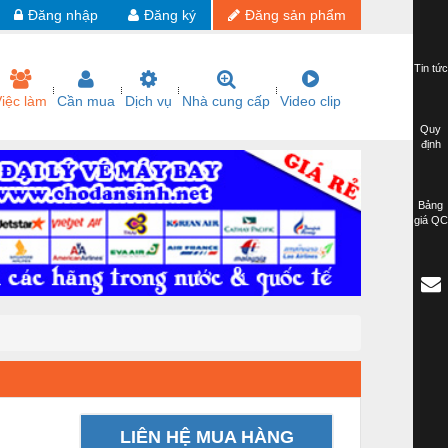
Đăng nhập
Đăng ký
Đăng sản phẩm
Tin tức
iệc làm
Cần mua
Dịch vụ
Nhà cung cấp
Video clip
Quy
định
Bảng
giá QC
LIÊN HỆ MUA HÀNG