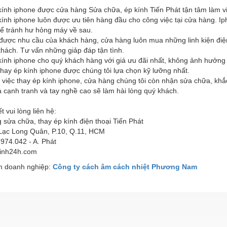
kính iphone được cửa hàng Sửa chữa, ép kính Tiến Phát tận tâm làm v
ính iphone luôn được ưu tiên hàng đầu cho công việc tại cửa hàng. I
để tránh hư hỏng máy về sau.
ược nhu cầu của khách hàng, cửa hàng luôn mua những linh kiện điện 
khách. Tư vấn những giảp đáp tận tình.
kính iphone cho quý khách hàng với giá ưu đãi nhất, không ảnh hưởng
thay ép kính iphone được chúng tôi lựa chọn kỹ lưỡng nhất.
 việc thay ép kính iphone, cửa hàng chúng tôi còn nhận sửa chữa, k
ả cạnh tranh và tay nghề cao sẽ làm hài lòng quý khách.
ết vui lòng liên hệ:
sửa chữa, thay ép kính điện thoại Tiến Phát
Lạc Long Quân, P.10, Q.11, HCM
974.042 - A. Phát
kinh24h.com
 doanh nghiệp:
Công ty cách âm cách nhiệt Phương Nam