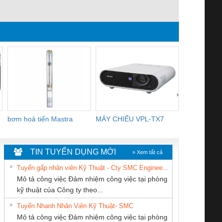
›
bơm hoả tiển Mastra
MÁY CHIẾU VPL-TX7
BOM DINH
WHITE
TIN TUYỂN DỤNG MỚI
» Xem tất cả
Tuyển gấp nhân viên Kỹ Thuật - Cty SMC Engineering
Mô tả công việc Đảm nhiệm công việc tại phòng
kỹ thuật của Công ty theo...
Tuyển Nhanh Nhân Viên Kỹ Thuật- SMC
CÔNG TY TNHH
CÔNG TY CỔ
Cty TNHH TM QC
 Le An Toàn
Bộ giám sát chuỗi
Bộ giám sát dòng
Bộ ng
Mô tả công việc Đảm nhiệm công việc tại phòng