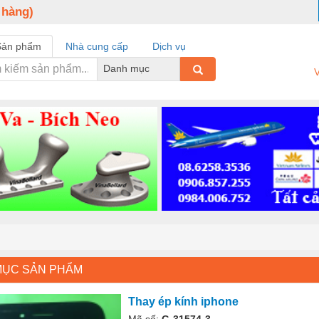
 hàng)
Sản phẩm
Nhà cung cấp
Dịch vụ
Danh mục
V
MỤC SẢN PHẨM
Thay ép kính iphone
Mã số:
G-31574-3