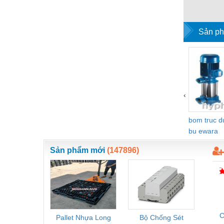
Nước-Vật tư thiết bị
Phốt cơ khí
Sản ph
Sắt, thép, inox các loại
Thí nghiệm-Trang thiết bị
Thiết bị chiếu sáng
‹
Thiết bị chống sét
bom truc 
Thiết bị an ninh
bu ewara
Thiết bị công nghiệp
Sản phẩm mới
(147896)
Thiết bị công trình
Thiết bị điện
Thiết bị giáo dục
Thiết bị khác
C
Pallet Nhựa Long
Bộ Chống Sét
Rơ Le 