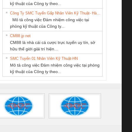
THIẾT BỊ CÔNG
PHẦN DÂY VÀ
Ba Miền
enix Contact
tấm pin
điện chuỗi
ray W
kỹ thuật của Công ty theo...
NGHIỆP NIHON
CÁP ĐIỆN
6960 – PSR-
TRANSCLINIC 16I+
TRANSCLINIC 16I+
BAS 
Công Ty SMC Tuyển Gấp Nhân Viên Kỹ Thuật- Hà Nội
SETSUBI VIỆT
THƯỢNG ĐÌNH
SCP-
1K5 L (2433950000)
(2008130000)
(28
Mô tả công việc Đảm nhiệm công việc tại
NAM
/FSP/2X1/1X2
phòng kỹ thuật của Công ty...
CM88 jp net
Công ty TNHH
Công Ty TNHH
CÔNG TY TNHH
CM88 là nhà cái cá cược trực tuyến uy tín, sở
Thương Mại SX Ba
Thiết Bị Điện Nam
KINH DOANH
iám sát chuỗi
Bộ chỉnh lưu nguồn
Nẹp nhôm chống
Bộ c
hữu thế giới giải trí hiện...
Miền
Quốc Thịnh
DỊCH VỤ XNK
tấm pin
điện TRANSCLINIC
trơn Đà Nẵng
giám 
PHƯƠNG NAM
SMC Tuyển 01 Nhân Viên Kỹ Thuật-HN
SCLINIC 16I+
BKE 1K5.4
Sola
Mô tả công việc Đảm nhiệm công việc tại phòng
 (2502520000)
(7791400879)2. Giá
TRAN
kỹ thuật của Công ty theo...
1K5.4