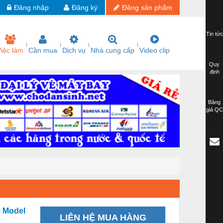
Đăng nhập
Đăng ký
Đăng sản phẩm
Tin tức
iệc làm
Cần mua
Dịch vụ
Nhà cung cấp
Video clip
Quy
định
Bảng
giá QC
 Model
LIÊN HỆ MUA HÀNG