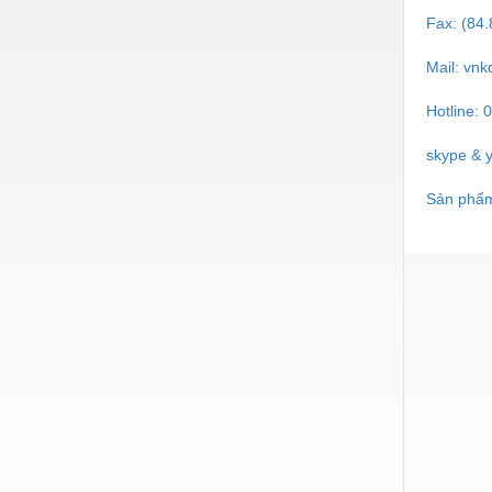
Fax: (84
Nước-Vật tư thiết bị
Phốt cơ khí
Mail:
vnk
Sắt, thép, inox các loại
Hotline: 
Thí nghiệm-Trang thiết bị
skype & 
Thiết bị chiếu sáng
Sản phẩm
Thiết bị chống sét
Thiết bị an ninh
Thiết bị công nghiệp
Thiết bị công trình
Thiết bị điện
Thiết bị giáo dục
Thiết bị khác