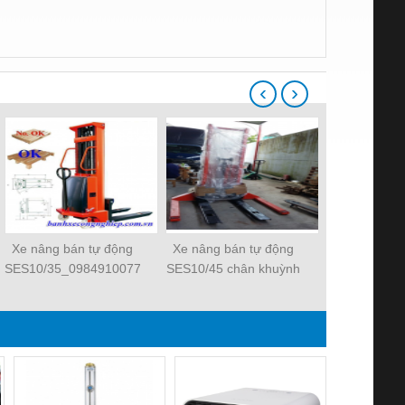
‹
›
Xe nâng bán tự động
Xe nâng bán tự động
Xe nâng bán
SES10/35_0984910077
SES10/45 chân khuỳnh
Medit
dùng cho pallet 2 mặt
SES10/20_0