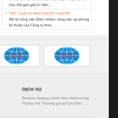
ĐỘNG TIẾN
PHẦN TỰ ĐỘNG
Thương Mại SX
iám sát chuỗi
Bộ chỉnh lưu nguồn
Nẹp nhôm chống
Bộ c
hữu thế giới giải trí hiện...
HƯNG
TIẾN HƯNG
Ba Miền
tấm pin
điện TRANSCLINIC
trơn Đà Nẵng
giám 
SMC Tuyển 01 Nhân Viên Kỹ Thuật-HN
SCLINIC 16I+
BKE 1K5.4
Sola
Mô tả công việc Đảm nhiệm công việc tại phòng
 (2502520000)
(7791400879)2. Giá
TRAN
kỹ thuật của Công ty theo...
1K5.4
DỊCH VỤ
Bamboo Airways chính thức khai trương
Phòng chờ Thương gia tại Côn Đảo