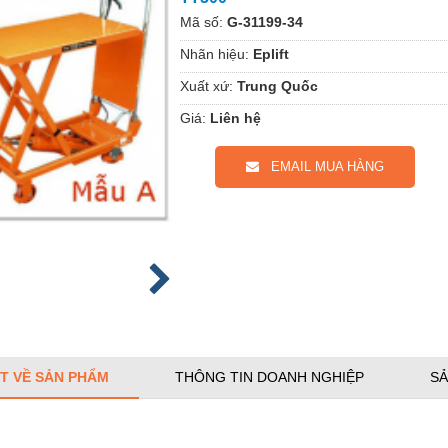
Mã số:
G-31199-34
Nhãn hiệu:
Eplift
Xuất xứ:
Trung Quốc
Giá:
Liên hệ
EMAIL MUA HÀNG
ẾT VỀ SẢN PHẨM
THÔNG TIN DOANH NGHIỆP
SẢ