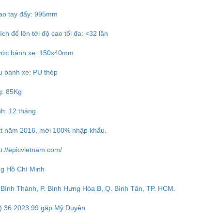
cao tay đẩy: 995mm
kích để lên tới độ cao tối đa: <32 lần
hước bánh xe: 150x40mm
ệu bánh xe: PU thép
g: 85Kg
nh: 12 tháng
ất năm 2016, mới 100% nhập khẩu.
tp://epicvietnam.com/
g Hồ Chí Minh
 Bình Thành, P. Bình Hưng Hòa B, Q. Bình Tân, TP. HCM.
.8) 36 2023 99 gặp Mỹ Duyên