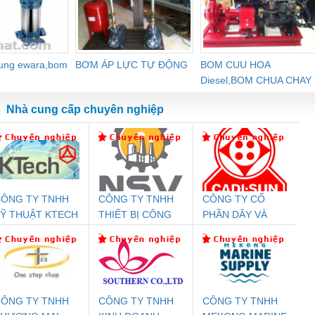
dung ewara,bom
BƠM ÁP LỰC TỰ ĐỘNG
BOM CUU HOA
Diesel,BOM CHUA CHAY
Nhà cung cấp chuyên nghiệp
ÔNG TY TNHH
CÔNG TY TNHH
CÔNG TY CỔ
Đệm An Toàn
Rơ Le An Toàn
Bộ Lặp Tín Hiệu
Rơ
Ỹ THUẬT KTECH
THIẾT BỊ CÔNG
PHẦN DÂY VÀ
T
nix Contact
Phoenix Contact
PROFIBUS Phoenix
Pho
IỆT NAM
NGHIỆP NIHON
CÁP ĐIỆN
PC20-1NO-
PSR-SCP-
Contact PSI-REP-
298
SETSUBI VIỆT
THƯỢNG ĐÌNH
24DC-SP -
24UC/ESL4/3X1/1X2/B
PROFIBUS/12MB -
NAM
700578
- 2981059
2708863
24DC
ÔNG TY TNHH
CÔNG TY TNHH
CÔNG TY TNHH