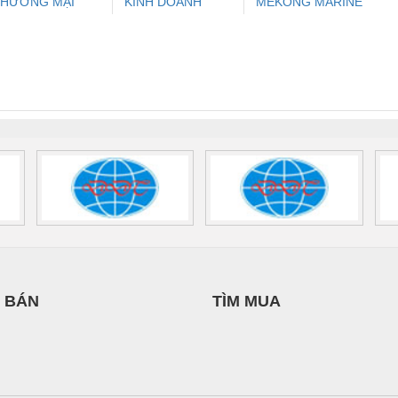
THƯƠNG MẠI
KINH DOANH
MEKONG MARINE
ưu Điện AC
Mô-đun Ắc Quy UPS
Rơ Le An Toàn
Bộ g
HIÊN ÂN VIỆT
DỊCH VỤ XNK
SUPPLY
 Suất Cao
Phoenix Contact
Phoenix Contact
NAM
PHƯƠNG NAM
nix Contact
QUINT-HP-
2981059 – PSR-
TRAN
INT-HP-
BAT/PB/48DC/7.0AH/PT
SCP-
1K5 H
0AC/2.5KVA/PT
- 1133819
24UC/ESL4/3X1/1X2/B
 1136815
 BÁN
TÌM MUA