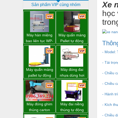
Xe 
Sản phẩm VIP cùng nhóm
Dịch vụ - Thi công
học 
Điện công nghiệp
tron
Điện gia dụng
Điện Lạnh
Máy hàn miệng
Máy quấn màng
bao liên tục WP-
Pallet tự động
Thông
Đóng tàu Thiết bị
1200V chính
WP-55 xuất xứ
- Model:
hãng giá tốt
Đài Loan
Đúc chính xác Thiết bị
Dụng cụ cầm tay
- Tải trọ
Máy quấn màng
Máy đóng đai
Dụng cụ cắt gọt
- Chiều 
pallet tự động
nhựa dùng hơi
WP-55 chính
khí nén WP-20
Dụng cụ điện
- Chiều 
hãng Wellpack
Dụng cụ đo
giá tốt
- Hành t
Gỗ - Trang thiết bị
Máy đóng ghim
Máy đai niềng
- Kích t
Hàn cắt - Thiết bị
thùng carton
thùng tự động
- Chiều 
dùng khí nén giá
DBA-200 giá tốt