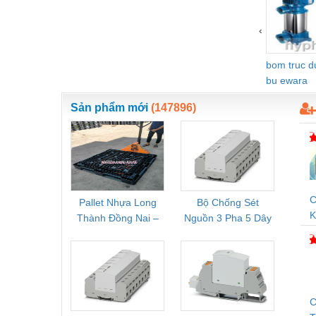
Vật liệu xây dựng
‹
Vòng bi - Bạc đạn
bom truc 
Xe hơi - Phụ tùng
bu ewara
Xe máy - Phụ tùng
Sản phẩm mới
(147896)
Xe tải - phụ tùng
Y khoa - Trang thiết bị
C
Pallet Nhựa Long
Bộ Chống Sét
Rơ Le 
K
Thành Đồng Nai –
Nguồn 3 Pha 5 Dây
Phoe
V
Cung Cấp Pallet
Phoenix Contact
PSR-
Mới, Pallet Cũ Giá
FLT-SEC-P-T1-3S-
1NC-
Tốt
264/50-FM -
2
2909589
C