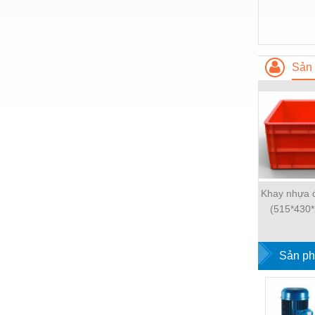
Thiết bị làm sạch
Thiết bị sơn - Sơn
Thiết bị nhà bếp
Sản 
Thiết bị nhiệt
Thiêt bị PCCC
Thiết bị truyền động
Thiết bị văn phòng
Thiết bị viễn thông
Khay nhựa 
Thủy lực-Thiết bị
(515*430
Thủy sản - Trang thiết bị
Sản ph
Tự động hoá
Van - Co các loại
Vật liệu mài mòn