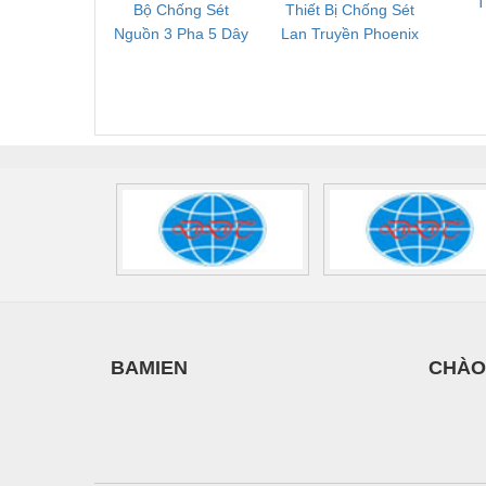
Bộ Chống Sét
Thiết Bị Chống Sét
Bộ L
T
Nguồn 3 Pha 5 Dây
Lan Truyền Phoenix
Công
Phoenix Contact
Contact PLT-SEC-
Phoe
FLT-SEC-P-T1-3S-
T3-230-FM-PT -
QU
440/35-FM -
2907928
UPS/23
2908264
-
BAMIEN
CHÀO