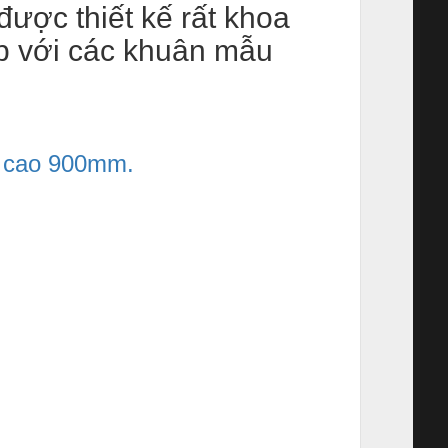
ợc thiết kế rất khoa
p với các khuân mẫu
g cao 900mm
.