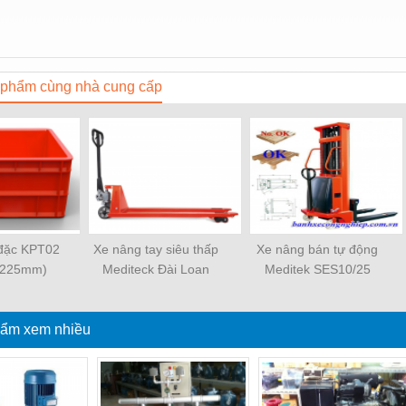
phẩm cùng nhà cung cấp
đặc KPT02
Xe nâng tay siêu thấp
Xe nâng bán tự động
*225mm)
Mediteck Đài Loan
Meditek SES10/25
LPT10S_0984910077
ẩm xem nhiều