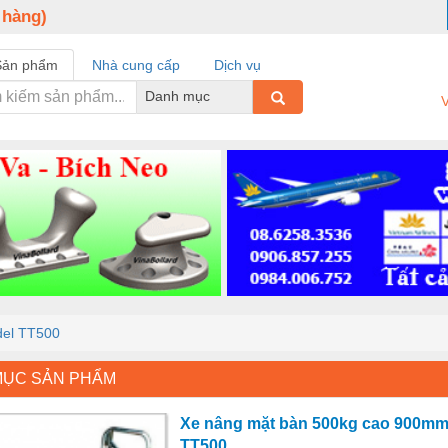
 hàng)
Sản phẩm
Nhà cung cấp
Dịch vụ
Danh mục
V
del TT500
MỤC SẢN PHẨM
Xe nâng mặt bàn 500kg cao 900mm
TT500