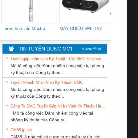
›
bơm hoả tiển Mastra
MÁY CHIẾU VPL-TX7
BOM DINH
WHITE
TIN TUYỂN DỤNG MỚI
» Xem tất cả
Tuyển gấp nhân viên Kỹ Thuật - Cty SMC Engineering
Mô tả công việc Đảm nhiệm công việc tại phòng
kỹ thuật của Công ty theo...
Tuyển Nhanh Nhân Viên Kỹ Thuật- SMC
Công Ty TNHH
CÔNG TY TNHH
Cty TNHH TM QC
 Le An Toàn
Bộ giám sát chuỗi
Bộ giám sát dòng
Bộ ng
Mô tả công việc Đảm nhiệm công việc tại phòng
hiết Bị Điện Nam
THƯƠNG MẠI
Ba Miền
enix Contact
tấm pin
điện chuỗi
ray W
kỹ thuật của Công ty theo...
Quốc Thịnh
DỊCH VỤ KỸ
6960 – PSR-
TRANSCLINIC 16I+
TRANSCLINIC 16I+
BAS 
Công Ty SMC Tuyển Gấp Nhân Viên Kỹ Thuật- Hà Nội
THUẬT ĐIỆN CƠ
SCP-
1K5 L (2433950000)
(2008130000)
(28
Mô tả công việc Đảm nhiệm công việc tại
GIA HƯNG PHÁT
/FSP/2X1/1X2
phòng kỹ thuật của Công ty...
CM88 jp net
CÔNG TY CP TỰ
CÔNG TY CỔ
Công ty TNHH
CM88 là nhà cái cá cược trực tuyến uy tín, sở