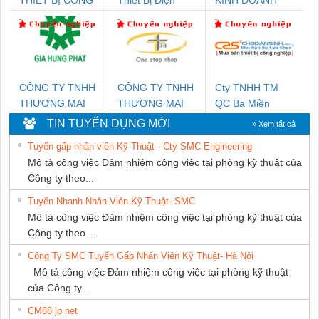
NGHIỆP NIHON
Nam Quốc Thịnh
DỊCH VỤ XNK
SETSUBI VIỆT
PHƯƠNG NAM
NAM
CÔNG TY TNHH
CÔNG TY TNHH
Cty TNHH TM
THƯƠNG MẠI
THƯƠNG MẠI
QC Ba Miền
DỊCH VỤ KỸ
THIÊN ÂN VIỆT
TIN TUYỂN DỤNG MỚI
» Xem tất cả
THUẬT ĐIỆN CƠ
NAM
Tuyển gấp nhân viên Kỹ Thuật - Cty SMC Engineering
GIA HƯNG PHÁT
Mô tả công việc Đảm nhiệm công việc tại phòng kỹ thuật của
Công ty theo...
Tuyển Nhanh Nhân Viên Kỹ Thuật- SMC
Mô tả công việc Đảm nhiệm công việc tại phòng kỹ thuật của
Công ty theo...
Công Ty SMC Tuyển Gấp Nhân Viên Kỹ Thuật- Hà Nội
Mô tả công việc Đảm nhiệm công việc tại phòng kỹ thuật
của Công ty...
CM88 jp net