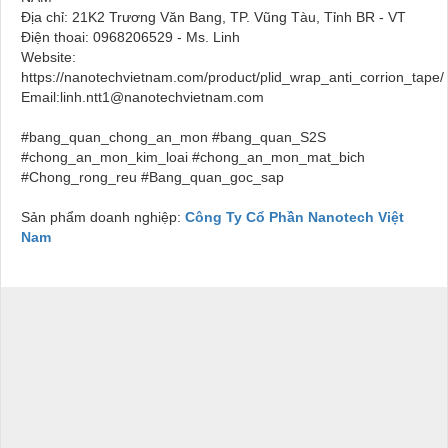
Địa chỉ: 21K2 Trương Văn Bang, TP. Vũng Tàu, Tỉnh BR - VT
Điện thoai: 0968206529 - Ms. Linh
Website:
https://nanotechvietnam.com/product/plid_wrap_anti_corrion_tape/
Email:linh.ntt1@nanotechvietnam.com
#bang_quan_chong_an_mon #bang_quan_S2S
#chong_an_mon_kim_loai #chong_an_mon_mat_bich
#Chong_rong_reu #Bang_quan_goc_sap
Sản phẩm doanh nghiệp:
Công Ty Cổ Phần Nanotech Việt
Nam