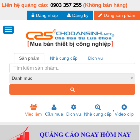
Liên hệ quảng cáo:
0903 357 255
(Không bán hàng)
Đăng nhập
Đăng ký
Đăng sản phẩm
Sản phẩm
Nhà cung cấp
Dịch vụ
Danh mục
Việc làm
Cần mua
Dịch vụ
Nhà cung cấp
Video clip