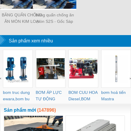
BĂNG QUẤN CHỐNG
băng quấn chống ăn
ĂN MÒN KIM LOẠI
mòn S2S - Gốc Sáp
S2S
Sản phẩm xem nhiều
‹
›
bom truc dung
BƠM ÁP LỰC
BOM CUU HOA
bơm hoả tiển
ewara,bom bu
TỰ ĐỘNG
Diesel,BOM
Mastra
ewara
CHUA CHAY
Sản phẩm mới
(147896)