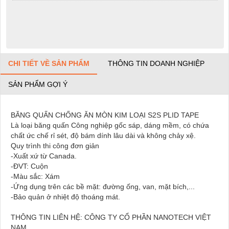
CHI TIẾT VỀ SẢN PHẨM
THÔNG TIN DOANH NGHIỆP
SẢN PHẨM GỢI Ý
BĂNG QUẤN CHỐNG ĂN MÒN KIM LOẠI S2S PLID TAPE
Là loại băng quấn Công nghiệp gốc sáp, dáng mềm, có chứa
chất ức chế rỉ sét, độ bám dính lâu dài và không chảy xệ.
Quy trình thi công đơn giản
-Xuất xứ từ Canada.
-ĐVT: Cuộn
-Màu sắc: Xám
-Ứng dụng trên các bề mặt: đường ống, van, mặt bích,...
-Bảo quản ở nhiệt độ thoáng mát.
THÔNG TIN LIÊN HỆ: CÔNG TY CỔ PHẦN NANOTECH VIỆT
NAM