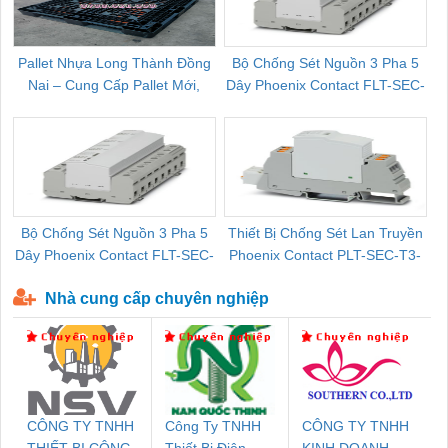
Pallet Nhựa Long Thành Đồng
Bộ Chống Sét Nguồn 3 Pha 5
Nai – Cung Cấp Pallet Mới,
Dây Phoenix Contact FLT-SEC-
C
Pallet Cũ Giá Tốt
P-T1-3S-264/50-FM - 2909589
Bộ Chống Sét Nguồn 3 Pha 5
Thiết Bị Chống Sét Lan Truyền
B
Dây Phoenix Contact FLT-SEC-
Phoenix Contact PLT-SEC-T3-
P-T1-3S-440/35-FM - 2908264
230-FM-PT - 2907928
Nhà cung cấp chuyên nghiệp
CÔNG TY TNHH
Công Ty TNHH
CÔNG TY TNHH
THIẾT BỊ CÔNG
Thiết Bị Điện
KINH DOANH