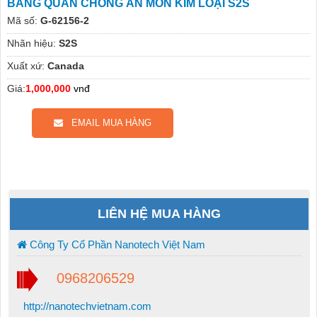
BĂNG QUẤN CHỐNG ĂN MÒN KIM LOẠI S2S
Mã số:
G-62156-2
Nhãn hiệu:
S2S
Xuất xứ:
Canada
Giá:
1,000,000
vnđ
EMAIL MUA HÀNG
LIÊN HỆ MUA HÀNG
Công Ty Cổ Phần Nanotech Việt Nam
0968206529
http://nanotechvietnam.com