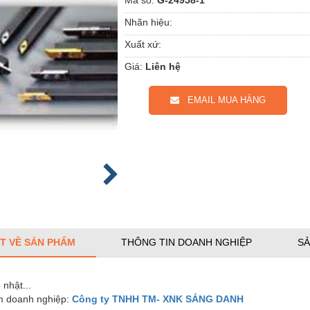
Nhãn hiệu:
Xuất xứ:
Giá:
Liên hệ
EMAIL MUA HÀNG
ẾT VỀ SẢN PHẨM
THÔNG TIN DOANH NGHIỆP
SẢ
nhật...
 doanh nghiệp:
Công ty TNHH TM- XNK SÁNG DANH