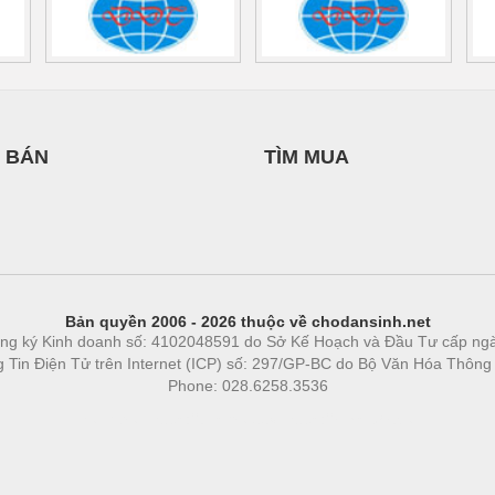
 BÁN
TÌM MUA
Bản quyền 2006 - 2026 thuộc về chodansinh.net
ng ký Kinh doanh số: 4102048591 do Sở Kế Hoạch và Đầu Tư cấp ng
ng Tin Điện Tử trên Internet (ICP) số: 297/GP-BC do Bộ Văn Hóa Thông
Phone: 028.6258.3536
Phòng trọ
|
https://bdsgroup.vn
https://kqxs123.com