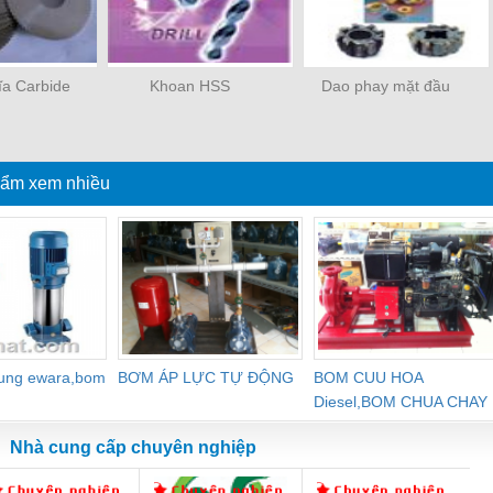
ĩa Carbide
Khoan HSS
Dao phay mặt đầu
ẩm xem nhiều
dung ewara,bom
BƠM ÁP LỰC TỰ ĐỘNG
BOM CUU HOA
Diesel,BOM CHUA CHAY
Nhà cung cấp chuyên nghiệp