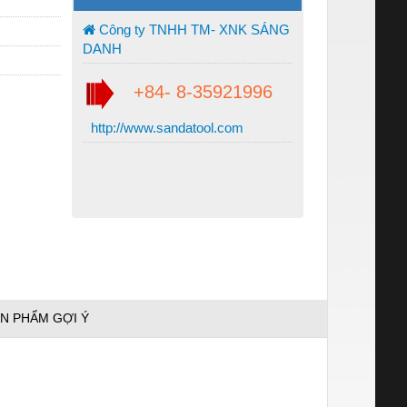
Công ty TNHH TM- XNK SÁNG
DANH
+84- 8-35921996
http://www.sandatool.com
N PHẨM GỢI Ý