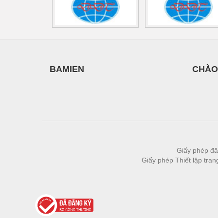
Thiết bị làm sạch
Thiết bị sơn - Sơn
Thiết bị nhà bếp
Thiết bị nhiệt
BAMIEN
CHÀO
Thiêt bị PCCC
Thiết bị truyền động
Thiết bị văn phòng
Thiết bị viễn thông
Thủy lực-Thiết bị
Giấy phép đă
Giấy phép Thiết lập tra
Thủy sản - Trang thiết bị
Tự động hoá
Van - Co các loại
Vật liệu mài mòn