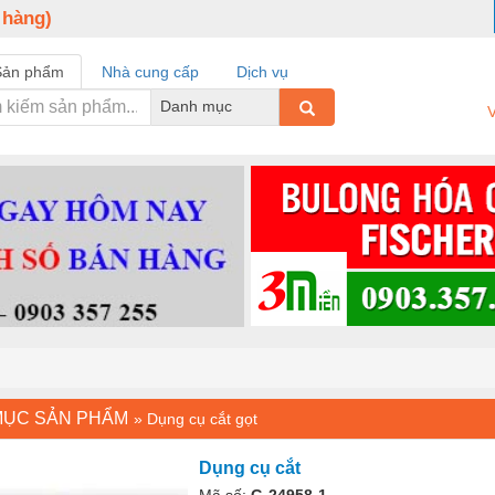
 hàng)
Sản phẩm
Nhà cung cấp
Dịch vụ
Danh mục
V
MỤC SẢN PHẨM
»
Dụng cụ cắt gọt
Dụng cụ cắt
Mã số:
G-24958-1