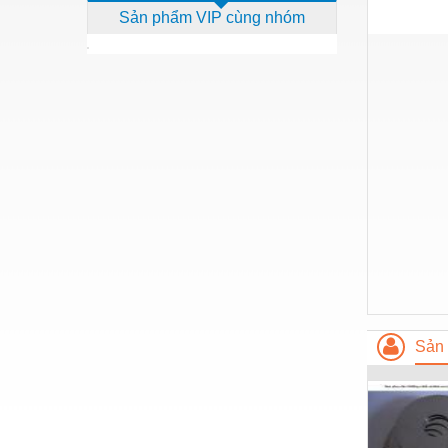
Sản phẩm VIP cùng nhóm
Dịch vụ - Thi công
Điện công nghiệp
Điện gia dụng
Điện Lạnh
Đóng tàu Thiết bị
Đúc chính xác Thiết bị
Dụng cụ cầm tay
Dụng cụ cắt gọt
Dụng cụ điện
Dụng cụ đo
Sản 
Gỗ - Trang thiết bị
Hàn cắt - Thiết bị