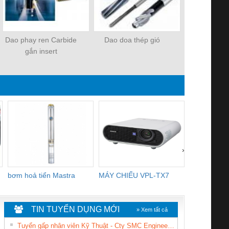
Dao phay ren Carbide
Dao doa thép gió
Dao tiện r
gắn insert
›
bơm hoả tiển Mastra
MÁY CHIẾU VPL-TX7
BOM DINH
WHITE
TIN TUYỂN DỤNG MỚI
» Xem tất cả
Tuyển gấp nhân viên Kỹ Thuật - Cty SMC Engineering