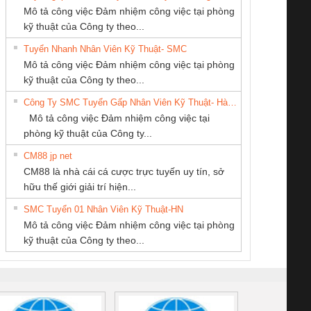
Mô tả công việc Đảm nhiệm công việc tại phòng
kỹ thuật của Công ty theo...
Tuyển Nhanh Nhân Viên Kỹ Thuật- SMC
Cty TNHH TM QC
CÔNG TY TNHH
CÔNG TY TNHH
 Le An Toàn
Bộ giám sát chuỗi
Bộ giám sát dòng
Bộ ng
Mô tả công việc Đảm nhiệm công việc tại phòng
Ba Miền
KINH DOANH
THƯƠNG MẠI
enix Contact
tấm pin
điện chuỗi
ray W
kỹ thuật của Công ty theo...
DỊCH VỤ XNK
THIÊN ÂN VIỆT
6960 – PSR-
TRANSCLINIC 16I+
TRANSCLINIC 16I+
BAS 
Công Ty SMC Tuyển Gấp Nhân Viên Kỹ Thuật- Hà Nội
PHƯƠNG NAM
NAM
SCP-
1K5 L (2433950000)
(2008130000)
(28
Mô tả công việc Đảm nhiệm công việc tại
/FSP/2X1/1X2
phòng kỹ thuật của Công ty...
CM88 jp net
CÔNG TY TNHH
CÔNG TY CP TỰ
CÔNG TY CỔ
CM88 là nhà cái cá cược trực tuyến uy tín, sở
KỸ THUẬT KTECH
ĐỘNG TIẾN
PHẦN DÂY VÀ
iám sát chuỗi
Bộ chỉnh lưu nguồn
Nẹp nhôm chống
Bộ c
hữu thế giới giải trí hiện...
VIỆT NAM
HƯNG
CÁP ĐIỆN
tấm pin
điện TRANSCLINIC
trơn Đà Nẵng
giám 
THƯỢNG ĐÌNH
SMC Tuyển 01 Nhân Viên Kỹ Thuật-HN
SCLINIC 16I+
BKE 1K5.4
Sola
Mô tả công việc Đảm nhiệm công việc tại phòng
 (2502520000)
(7791400879)2. Giá
TRAN
kỹ thuật của Công ty theo...
1K5.4