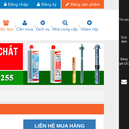
Đăng nhập
Đăng ký
Đăng sản phẩm
Tin tức
iệc làm
Cần mua
Dịch vụ
Nhà cung cấp
Video clip
Quy
định
Bảng
giá QC
LIÊN HỆ MUA HÀNG