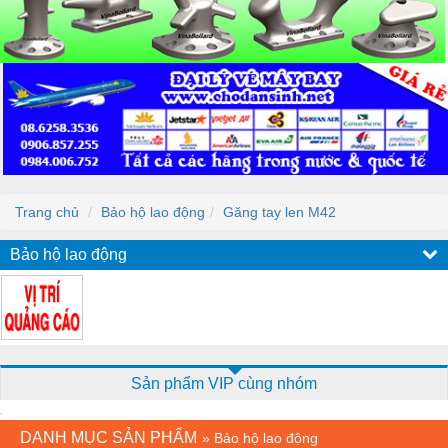
Trang chủ
Bảo hộ lao động
Găng tay len M42
Bảo hộ lao động
Sản phẩm VIP cùng nhóm
DANH MỤC SẢN PHẨM
»
Bảo hộ lao động