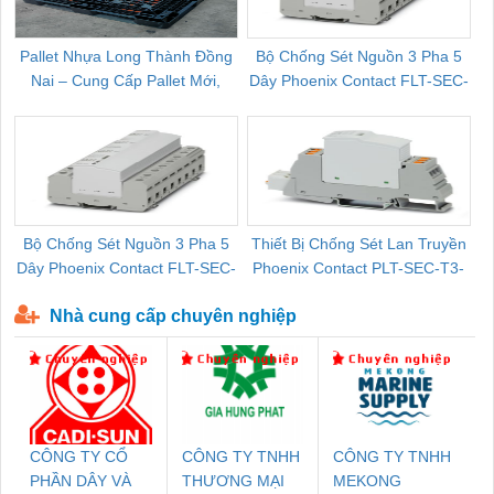
Pallet Nhựa Long Thành Đồng
Bộ Chống Sét Nguồn 3 Pha 5
Nai – Cung Cấp Pallet Mới,
Dây Phoenix Contact FLT-SEC-
C
Pallet Cũ Giá Tốt
P-T1-3S-264/50-FM - 2909589
Bộ Chống Sét Nguồn 3 Pha 5
Thiết Bị Chống Sét Lan Truyền
B
Dây Phoenix Contact FLT-SEC-
Phoenix Contact PLT-SEC-T3-
P-T1-3S-440/35-FM - 2908264
230-FM-PT - 2907928
Nhà cung cấp chuyên nghiệp
CÔNG TY CỔ
CÔNG TY TNHH
CÔNG TY TNHH
PHẦN DÂY VÀ
THƯƠNG MẠI
MEKONG