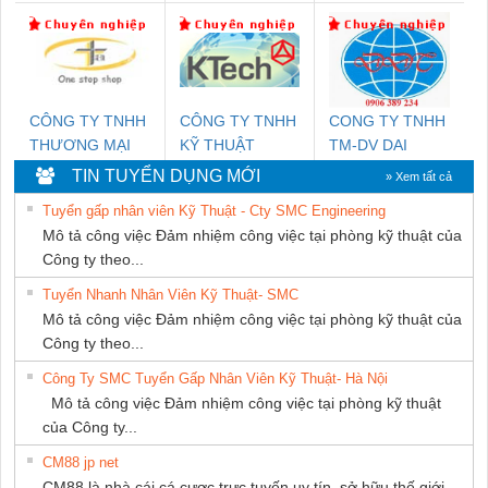
CÁP ĐIỆN
DỊCH VỤ KỸ
MARINE
THƯỢNG ĐÌNH
THUẬT ĐIỆN CƠ
SUPPLY
GIA HƯNG
PHÁT
CÔNG TY TNHH
CÔNG TY TNHH
CONG TY TNHH
THƯƠNG MẠI
KỸ THUẬT
TM-DV DAI
THIÊN ÂN VIỆT
KTECH VIỆT
DONG THANH
TIN TUYỂN DỤNG MỚI
» Xem tất cả
NAM
NAM
Tuyển gấp nhân viên Kỹ Thuật - Cty SMC Engineering
Mô tả công việc Đảm nhiệm công việc tại phòng kỹ thuật của
Công ty theo...
Tuyển Nhanh Nhân Viên Kỹ Thuật- SMC
Mô tả công việc Đảm nhiệm công việc tại phòng kỹ thuật của
Công ty theo...
Công Ty SMC Tuyển Gấp Nhân Viên Kỹ Thuật- Hà Nội
Mô tả công việc Đảm nhiệm công việc tại phòng kỹ thuật
của Công ty...
CM88 jp net
CM88 là nhà cái cá cược trực tuyến uy tín, sở hữu thế giới