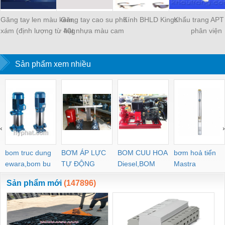
Găng tay len màu kem,
Găng tay cao su phủ
Kính BHLD Kings
Khẩu trang APT
xám (định lượng từ 40g
hạt nhựa màu cam
phân viện
– 72gr/đôi)
Sản phẩm xem nhiều
‹
›
bom truc dung
BƠM ÁP LỰC
BOM CUU HOA
bơm hoả tiển
ewara,bom bu
TỰ ĐỘNG
Diesel,BOM
Mastra
ewara
CHUA CHAY
Sản phẩm mới
(147896)