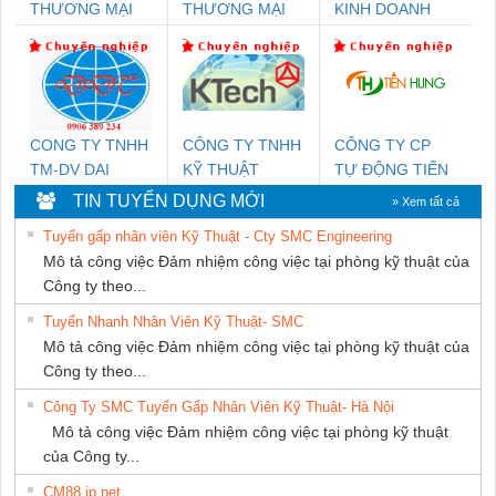
THƯƠNG MẠI
THƯƠNG MẠI
KINH DOANH
DỊCH VỤ KỸ
THIÊN ÂN VIỆT
DỊCH VỤ XNK
THUẬT ĐIỆN CƠ
NAM
PHƯƠNG NAM
GIA HƯNG PHÁT
CONG TY TNHH
CÔNG TY TNHH
CÔNG TY CP
TM-DV DAI
KỸ THUẬT
TỰ ĐỘNG TIẾN
DONG THANH
KTECH VIỆT
HƯNG
TIN TUYỂN DỤNG MỚI
» Xem tất cả
NAM
Tuyển gấp nhân viên Kỹ Thuật - Cty SMC Engineering
Mô tả công việc Đảm nhiệm công việc tại phòng kỹ thuật của
Công ty theo...
Tuyển Nhanh Nhân Viên Kỹ Thuật- SMC
Mô tả công việc Đảm nhiệm công việc tại phòng kỹ thuật của
Công ty theo...
Công Ty SMC Tuyển Gấp Nhân Viên Kỹ Thuật- Hà Nội
Mô tả công việc Đảm nhiệm công việc tại phòng kỹ thuật
của Công ty...
CM88 jp net