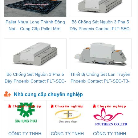
Pallet Nhựa Long Thành Đồng
Bộ Chống Sét Nguồn 3 Pha 5
Nai – Cung Cấp Pallet Mới,
Dây Phoenix Contact FLT-SEC-
C
Pallet Cũ Giá Tốt
P-T1-3S-264/50-FM - 2909589
Bộ Chống Sét Nguồn 3 Pha 5
Thiết Bị Chống Sét Lan Truyền
B
Dây Phoenix Contact FLT-SEC-
Phoenix Contact PLT-SEC-T3-
P-T1-3S-440/35-FM - 2908264
230-FM-PT - 2907928
Nhà cung cấp chuyên nghiệp
CÔNG TY TNHH
CÔNG TY TNHH
CÔNG TY TNHH