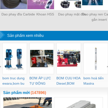
Dao phay đĩa Carbide
Khoan HSS
Dao phay mặt đầu
Dao phay ren Ca
gắn insert
Sản phẩm xem nhiều
‹
›
bom truc dung
BƠM ÁP LỰC
BOM CUU HOA
bơm hoả tiển
ewara,bom bu
TỰ ĐỘNG
Diesel,BOM
Mastra
ewara
CHUA CHAY
Sản phẩm mới
(147896)