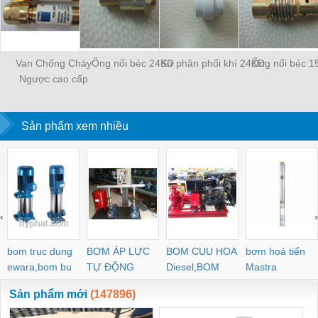
Van Chống Cháy
Ống nối béc 24KD
Sứ phân phối khí 24KD
Ống nối béc 1
Ngược cao cấp
WESCOL Type 84
Sản phẩm xem nhiều
‹
›
bom truc dung
BƠM ÁP LỰC
BOM CUU HOA
bơm hoả tiển
ewara,bom bu
TỰ ĐỘNG
Diesel,BOM
Mastra
ewara
CHUA CHAY
Sản phẩm mới
(147896)