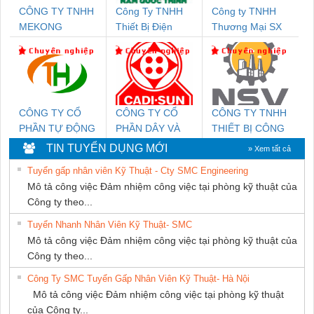
CÔNG TY TNHH
Công Ty TNHH
Công ty TNHH
MEKONG
Thiết Bị Điện
Thương Mại SX
MARINE SUPPLY
Nam Quốc Thịnh
Ba Miền
CÔNG TY CỔ
CÔNG TY CỔ
CÔNG TY TNHH
PHẦN TỰ ĐỘNG
PHẦN DÂY VÀ
THIẾT BỊ CÔNG
TIẾN HƯNG
CÁP ĐIỆN
NGHIỆP NIHON
TIN TUYỂN DỤNG MỚI
» Xem tất cả
THƯỢNG ĐÌNH
SETSUBI VIỆT
Tuyển gấp nhân viên Kỹ Thuật - Cty SMC Engineering
NAM
Mô tả công việc Đảm nhiệm công việc tại phòng kỹ thuật của
Công ty theo...
Tuyển Nhanh Nhân Viên Kỹ Thuật- SMC
Mô tả công việc Đảm nhiệm công việc tại phòng kỹ thuật của
Công ty theo...
Công Ty SMC Tuyển Gấp Nhân Viên Kỹ Thuật- Hà Nội
Mô tả công việc Đảm nhiệm công việc tại phòng kỹ thuật
của Công ty...