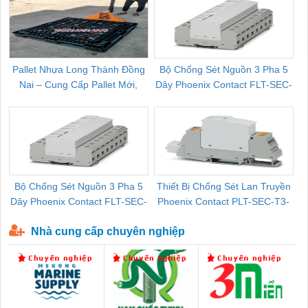
Pallet Nhựa Long Thành Đồng
Bộ Chống Sét Nguồn 3 Pha 5
Nai – Cung Cấp Pallet Mới,
Dây Phoenix Contact FLT-SEC-
C
Pallet Cũ Giá Tốt
P-T1-3S-264/50-FM - 2909589
Bộ Chống Sét Nguồn 3 Pha 5
Thiết Bị Chống Sét Lan Truyền
B
Dây Phoenix Contact FLT-SEC-
Phoenix Contact PLT-SEC-T3-
P-T1-3S-440/35-FM - 2908264
230-FM-PT - 2907928
Nhà cung cấp chuyên nghiệp