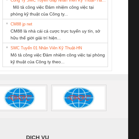
Công Ty SMC Tuyển Gấp Nhân Viên Kỹ Thuật- Hà Nội
SCP-
1K5 L (2433950000)
(2008130000)
(28
Mô tả công việc Đảm nhiệm công việc tại
/FSP/2X1/1X2
phòng kỹ thuật của Công ty...
CM88 jp net
CÔNG TY TNHH
Công Ty TNHH
Cty TNHH TM QC
CM88 là nhà cái cá cược trực tuyến uy tín, sở
THIẾT BỊ CÔNG
Thiết Bị Điện Nam
Ba Miền
iám sát chuỗi
Bộ chỉnh lưu nguồn
Nẹp nhôm chống
Bộ c
hữu thế giới giải trí hiện...
NGHIỆP NIHON
Quốc Thịnh
tấm pin
điện TRANSCLINIC
trơn Đà Nẵng
giám 
SETSUBI VIỆT
SMC Tuyển 01 Nhân Viên Kỹ Thuật-HN
SCLINIC 16I+
BKE 1K5.4
Sola
NAM
Mô tả công việc Đảm nhiệm công việc tại phòng
 (2502520000)
(7791400879)2. Giá
TRAN
kỹ thuật của Công ty theo...
1K5.4
DỊCH VỤ