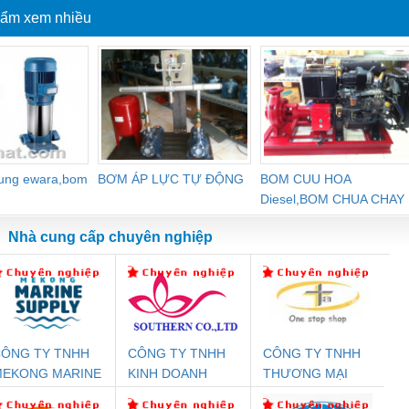
ẩm xem nhiều
dung ewara,bom
BƠM ÁP LỰC TỰ ĐỘNG
BOM CUU HOA
Diesel,BOM CHUA CHAY
Nhà cung cấp chuyên nghiệp
ÔNG TY TNHH
CÔNG TY TNHH
CÔNG TY TNHH
Đệm An Toàn
Rơ Le An Toàn
Bộ Lặp Tín Hiệu
Rơ
MEKONG MARINE
KINH DOANH
THƯƠNG MẠI
nix Contact
Phoenix Contact
PROFIBUS Phoenix
Pho
UPPLY
DỊCH VỤ XNK
THIÊN ÂN VIỆT
PC20-1NO-
PSR-SCP-
Contact PSI-REP-
298