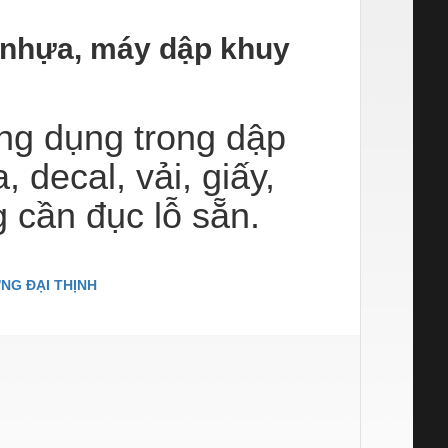
 nhựa, máy dập khuy
ng dụng trong dập
 decal, vải, giấy,
 cần đục lỗ sẵn.
NG ĐẠI THỊNH