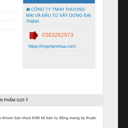
CÔNG TY TNHH THƯƠNG
MẠI VÀ ĐẦU TƯ XÂY DỰNG ĐẠI
THỊNH
0363262973
https://mayhannhua.com/
N PHẨM GỢI Ý
khoen bạt nhựa thiết kế bán tự động mang lại thuận