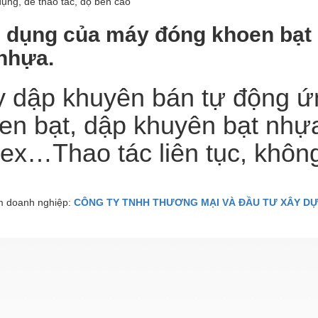
ụng, dễ thao tác, độ bền cao
 dụng của máy đóng khoen bạt
 nhựa.
 dập khuyên bán tự động ứ
en bạt, dập khuyên bạt nhựa,
ex…Thao tác liên tục, không
 doanh nghiệp:
CÔNG TY TNHH THƯƠNG MẠI VÀ ĐẦU TƯ XÂY DỰ