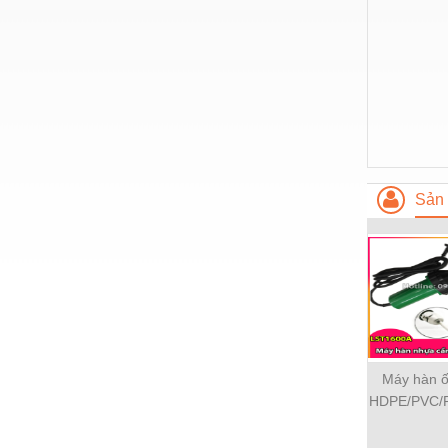
Nước-Vật tư thiết bị
Phốt cơ khí
Sắt, thép, inox các loại
Thí nghiệm-Trang thiết bị
Thiết bị chiếu sáng
Sản 
Thiết bị chống sét
Thiết bị an ninh
Thiết bị công nghiệp
Thiết bị công trình
Thiết bị điện
Máy hàn 
Thiết bị giáo dục
HDPE/PVC/P
Thiết bị khác
LST 1