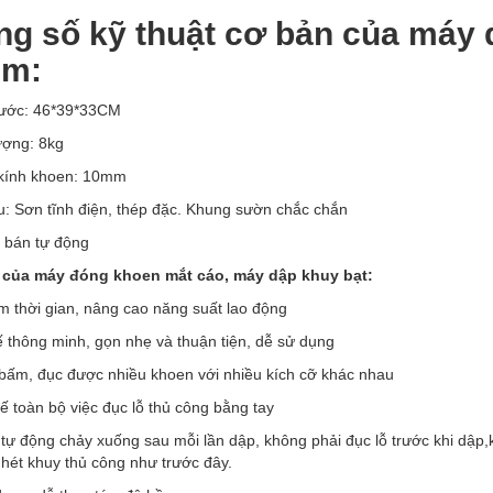
g số kỹ thuật cơ bản của máy 
m:
hước: 46*39*33CM
ượng: 8kg
kính khoen: 10mm
ệu: Sơn tĩnh điện, thép đặc. Khung sườn chắc chắn
ế bán tự động
 của máy đóng khoen mắt cáo, máy dập khuy bạt:
ệm thời gian, nâng cao năng suất lao động
ế thông minh, gọn nhẹ và thuận tiện, dễ sử dụng
 bấm, đục được nhiều khoen với nhiều kích cỡ khác nhau
ế toàn bộ việc đục lỗ thủ công bằng tay
ự động chảy xuống sau mỗi lần dập, không phải đục lỗ trước khi dập,k
nhét khuy thủ công như trước đây.