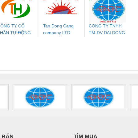
PHƯƠNG NAM
NAM
24DC-SP -
24UC/ESL4/3X1/1X2/B
PROFIBUS/12MB -
700578
- 2981059
2708863
24DC
ÔNG TY CỔ
Tan Dong Cang
CONG TY TNHH
PHẦN TỰ ĐỘNG
company LTD
TM-DV DAI DONG
ưu Điện AC
Mô-đun Ắc Quy UPS
Rơ Le An Toàn
Bộ g
IẾN HƯNG
THANH
 Suất Cao
Phoenix Contact
Phoenix Contact
nix Contact
QUINT-HP-
2981059 – PSR-
TRAN
INT-HP-
BAT/PB/48DC/7.0AH/PT
SCP-
1K5 H
0AC/2.5KVA/PT
- 1133819
24UC/ESL4/3X1/1X2/B
 1136815
 BÁN
TÌM MUA