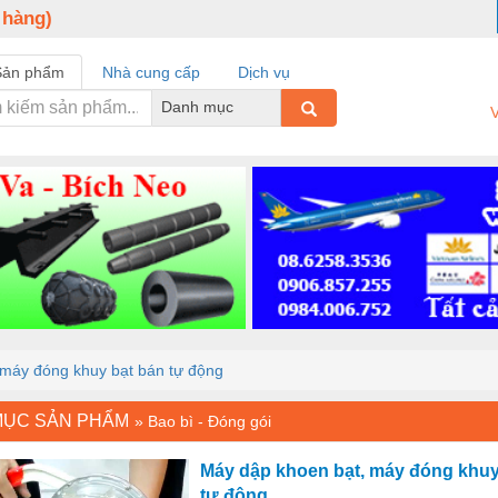
 hàng)
Sản phẩm
Nhà cung cấp
Dịch vụ
Danh mục
V
 máy đóng khuy bạt bán tự động
MỤC SẢN PHẨM
»
Bao bì - Đóng gói
Máy dập khoen bạt, máy đóng khuy
tự động