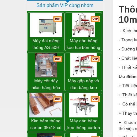
Sản phẩm VIP cùng nhóm
Dịch vụ - Thi công
Thôn
10m
Điện công nghiệp
Điện gia dụng
- Kích t
Điện Lạnh
- Trọng l
Máy đai niềng
Máy dán băng
thùng AS-50H
keo hai bên hông
- Đường 
Đóng tàu Thiết bị
Wellpack
thùng carton
- Chất li
WP-5050SA giá
Đúc chính xác Thiết bị
- Thiết k
rẻ Miền Nam
Dụng cụ cầm tay
Ưu điểm
Máy cột dây
Máy gấp nắp và
Dụng cụ cắt gọt
+ Tiết ki
nilon hàng hóa
dán băng keo
model CY-100
thùng carton tự
Dụng cụ điện
+ Thiết k
động WP-5050F
+ Có thể
Dụng cụ đo
giá rẻ
+ Thay th
Gỗ - Trang thiết bị
Kim bấm thùng
Máy dán băng
+ Khoen t
Hàn cắt - Thiết bị
carton 35x18 có
keo thùng carton
thế việc 
sẵn giá rẻ toàn
WP-5050RL