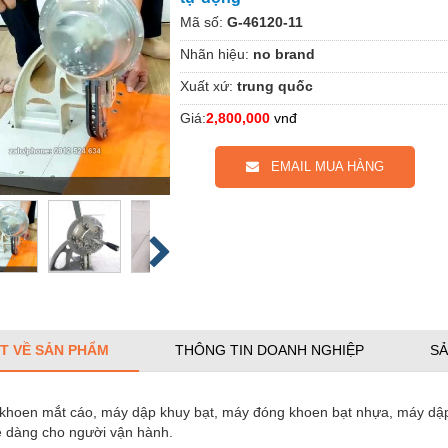
Mã số:
G-46120-11
Nhãn hiệu:
no brand
Xuất xứ:
trung quốc
Giá:
2,800,000
vnđ
EMAIL MUA HÀNG
ẾT VỀ SẢN PHẨM
THÔNG TIN DOANH NGHIỆP
SẢ
khoen mắt cáo, máy dập khuy bạt, máy đóng khoen bạt nhựa, máy dập 
dễ dàng cho người vận hành.