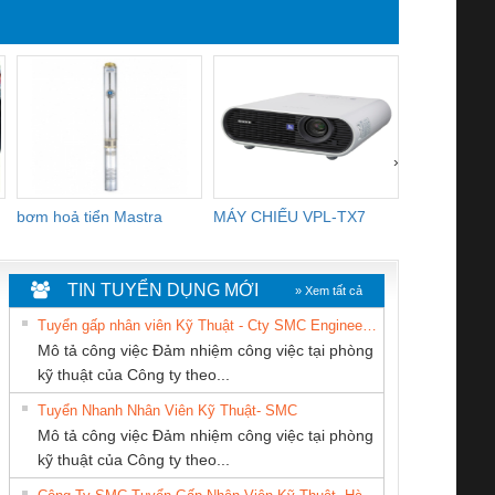
›
bơm hoả tiển Mastra
MÁY CHIẾU VPL-TX7
BOM DINH
WHITE
TIN TUYỂN DỤNG MỚI
» Xem tất cả
Tuyển gấp nhân viên Kỹ Thuật - Cty SMC Engineering
Mô tả công việc Đảm nhiệm công việc tại phòng
kỹ thuật của Công ty theo...
Tuyển Nhanh Nhân Viên Kỹ Thuật- SMC
CÔNG TY CP TỰ
Công ty TNHH
CÔNG TY TNHH
 Le An Toàn
Bộ giám sát chuỗi
Bộ giám sát dòng
Bộ ng
Mô tả công việc Đảm nhiệm công việc tại phòng
ĐỘNG TIẾN
Thương Mại SX
KỸ THUẬT KTECH
enix Contact
tấm pin
điện chuỗi
ray W
kỹ thuật của Công ty theo...
HƯNG
Ba Miền
VIỆT NAM
6960 – PSR-
TRANSCLINIC 16I+
TRANSCLINIC 16I+
BAS 