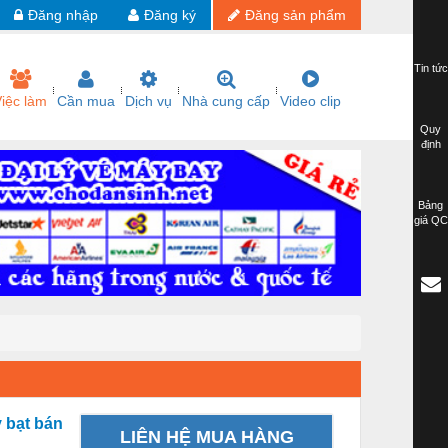
Đăng nhập
Đăng ký
Đăng sản phẩm
Tin tức
iệc làm
Cần mua
Dịch vụ
Nhà cung cấp
Video clip
Quy
định
Bảng
giá QC
 bạt bán
LIÊN HỆ MUA HÀNG