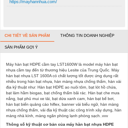
https://mayhannhua.com/
CHI TIẾT VỀ SẢN PHẨM
THÔNG TIN DOANH NGHIỆP
SẢN PHẨM GỢI Ý
Máy hàn bạt HDPE cầm tay LST1600W là model máy hàn bạt
nhựa cầm tay đến từ thương hiệu Lesite của Trung Quốc. Máy
hàn bạt nhựa LST 1600A có chất lượng tốt được ứng dụng rất
nhiều trong hàn bạt nhựa, hàn màng nhựa chống thấm, hàn vải
địa kỹ thuật như: Hàn bạt HDPE ao nuôi tôm, bạt lót hồ chứa,
bạt lảm hầm biogas, bạt chống thấm bãi rác. Hàn bạt che mưa
nắng, bạt phủ mui xe tải, bạt dứa xanh cam, hàn bạt bể bơi,
hàn bạt biển quảng cáo hiflex, banner vải biểu ngữ, hàn màng
nhựa chống thấm, vải địa kỹ thuật các công trình xây dựng, hàn
màng nhà kính, màng ngăn phòng lạnh phòng sạch..vvv
Thông số kỹ thuật cơ bản của máy hàn bạt nhựa HDPE