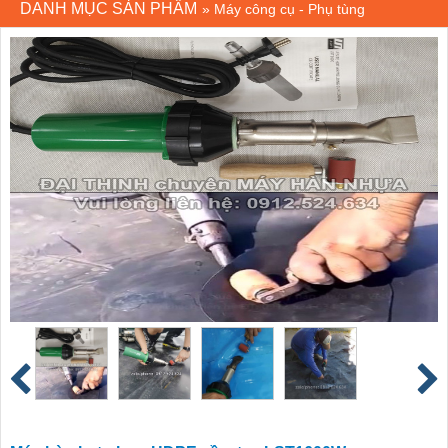
DANH MỤC SẢN PHẨM
»
Máy công cụ - Phụ tùng