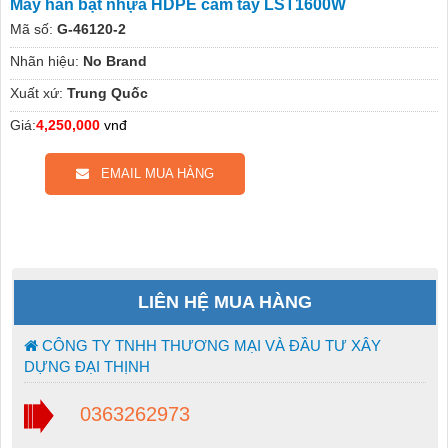
Máy hàn bạt nhựa HDPE cầm tay LST1600W
Mã số:
G-46120-2
Nhãn hiệu:
No Brand
Xuất xứ:
Trung Quốc
Giá:
4,250,000
vnđ
EMAIL MUA HÀNG
LIÊN HỆ MUA HÀNG
CÔNG TY TNHH THƯƠNG MẠI VÀ ĐẦU TƯ XÂY
DỰNG ĐẠI THỊNH
0363262973