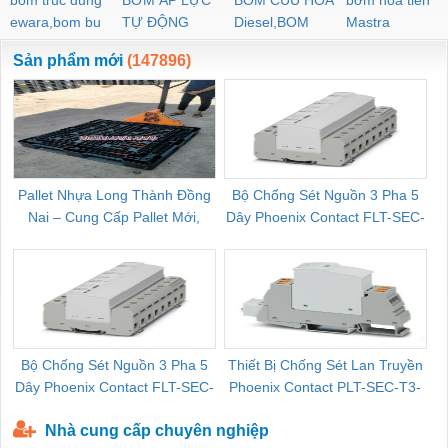
ewara,bom bu
TỰ ĐỘNG
Diesel,BOM
Mastra
ewara
CHUA CHAY
Sản phẩm mới
(147896)
Pallet Nhựa Long Thành Đồng
Bộ Chống Sét Nguồn 3 Pha 5
Nai – Cung Cấp Pallet Mới,
Dây Phoenix Contact FLT-SEC-
C
Pallet Cũ Giá Tốt
P-T1-3S-264/50-FM - 2909589
Bộ Chống Sét Nguồn 3 Pha 5
Thiết Bị Chống Sét Lan Truyền
B
Dây Phoenix Contact FLT-SEC-
Phoenix Contact PLT-SEC-T3-
P-T1-3S-440/35-FM - 2908264
230-FM-PT - 2907928
Nhà cung cấp chuyên nghiệp