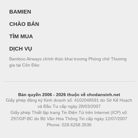
BAMIEN
CHÀO BÁN
TÌM MUA
DỊCH VỤ
Bamboo Airways chính thức khai trương Phòng chờ Thương
gia tại Côn Đảo
Bản quyền 2006 - 2026 thuộc về chodansinh.net
Giấy phép đăng ký Kinh doanh số: 4102048591 do Sở Kế Hoạch
và Đầu Tư cấp ngày 28/03/2007
Giấy phép Thiết lập trang Tin Điện Tử trên Internet (ICP) số:
297/GP-BC do Bộ Văn Hóa Thông Tin cấp ngày 12/07/2007
Phone: 028.6258.3536
Phòng trọ
|
https://bdsgroup.vn
https://kqxs123.com