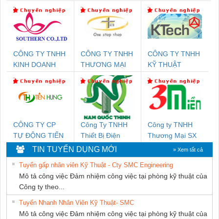
CÔNG TY TNHH
CÔNG TY TNHH
CÔNG TY TNHH
KINH DOANH
THƯƠNG MẠI
KỸ THUẬT
DỊCH VỤ XNK
THIÊN ÂN VIỆT
KTECH VIỆT
PHƯƠNG NAM
NAM
NAM
CÔNG TY CP
Công Ty TNHH
Công ty TNHH
TỰ ĐỘNG TIẾN
Thiết Bị Điện
Thương Mại SX
HƯNG
Nam Quốc Thịnh
Ba Miền
TIN TUYỂN DỤNG MỚI
» Xem tất cả
Tuyển gấp nhân viên Kỹ Thuật - Cty SMC Engineering
Mô tả công việc Đảm nhiệm công việc tại phòng kỹ thuật của
Công ty theo...
Tuyển Nhanh Nhân Viên Kỹ Thuật- SMC
Mô tả công việc Đảm nhiệm công việc tại phòng kỹ thuật của