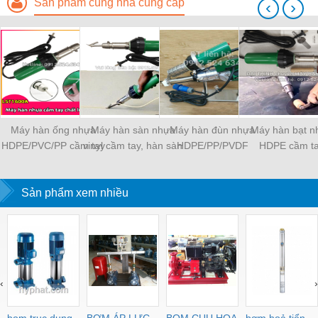
Sản phẩm cùng nhà cung cấp
‹
›
Máy hàn ống nhựa
Máy hàn sàn nhựa
Máy hàn đùn nhựa
Máy hàn bạt n
HDPE/PVC/PP cầm tay
vinyl cầm tay, hàn sàn
HDPE/PP/PVDF
HDPE cầm t
LST 1600W
PVC sàn thể thao
LST1600W
Sản phẩm xem nhiều
‹
›
bom truc dung
BƠM ÁP LỰC
BOM CUU HOA
bơm hoả tiển