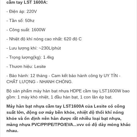
cầm tay LST 1600A:
- Điện áp: 220V
- Tần số: 50hz
- Công suất: 1600W
- Nhiệt độ khí nóng cao nhất: 620 độ C
- Lưu lượng khí: ~230L/phút
- Trọng lượng(kg): 1.4kg
- Thươn hiệu: Lesite
- Bảo hành: 12 tháng - Cam kết bảo hành công ty UY TÍN -
CHẤT LƯỢNG - NHANH CHÓNG.
Bộ sản phẩm máy hàn bạt nhựa HDPE cầm tay LST1600W bao
gồm: 1 máy khò nhiệt, 1 đầu hàn bạt, 1 con lăn ép bạt.
Máy hàn bạt nhựa cầm tay LST1600A của Lesite có công
suất lớn, động cơ máy bền khỏe, nhiệt độ thổi khí nóng
khỏe và ổn định nên hàn được rất nhiều loại bạt nhựa,
màng nhựa PVC/PP/PE/TPO/EVA...vvv có độ dày mỏng khác
nhau.