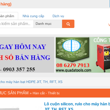
 hàng)
Sản phẩm
Nhà cung cấp
Dịch vụ
Danh mục
V
o cho máy hàn bạt HDPE JIT, TH, RFT, XS
MỤC SẢN PHẨM
»
Hàn cắt - Thiết bị
Lô cuộn silicon, rulo cho máy hàn
JIT, TH, RFT, XS