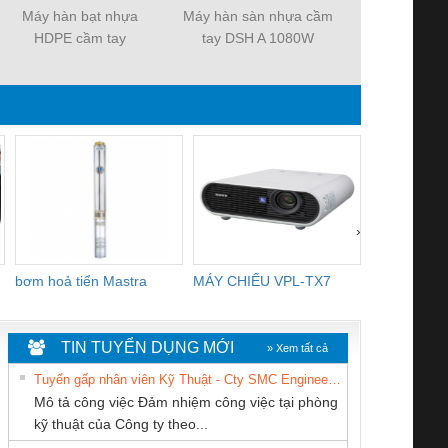
Máy hàn bạt nhựa
Máy hàn sàn nhựa cầm
Máy hàn nhự
HDPE cầm tay
tay DSH A 1080W
DSH E 
LST1600W
›
bơm hoả tiển Mastra
MÁY CHIẾU VPL-TX7
BOM DINH
WHITE
TIN TUYỂN DỤNG MỚI
» Xem tất cả
Tuyển gấp nhân viên Kỹ Thuật - Cty SMC Engineering
Mô tả công việc Đảm nhiệm công việc tại phòng
kỹ thuật của Công ty theo...