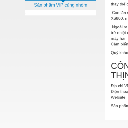
thay thế 
Sản phẩm VIP cùng nhóm
Dịch vụ - Thi công
Con lăn 
Điện công nghiệp
XS800, m
Điện gia dụng
Ngoài ra
trở nhiệ
Điện Lạnh
máy hàn 
Cảm biến
Đóng tàu Thiết bị
Quý khác
Đúc chính xác Thiết bị
CÔN
Dụng cụ cầm tay
THỊ
Dụng cụ cắt gọt
Địa chỉ V
Dụng cụ điện
Điện thoạ
Website
Dụng cụ đo
Sản phẩm
Gỗ - Trang thiết bị
Hàn cắt - Thiết bị