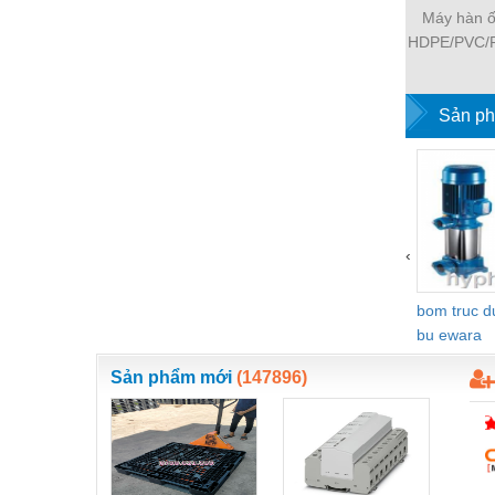
Máy hàn 
Nước-Vật tư thiết bị
HDPE/PVC/P
LST 1
Phốt cơ khí
Sắt, thép, inox các loại
Sản ph
Thí nghiệm-Trang thiết bị
Thiết bị chiếu sáng
Thiết bị chống sét
‹
Thiết bị an ninh
Thiết bị công nghiệp
bom truc 
bu ewara
Thiết bị công trình
Sản phẩm mới
(147896)
Thiết bị điện
Thiết bị giáo dục
Thiết bị khác