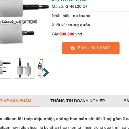
Mã số:
G-46120-17
Nhãn hiệu:
no brand
Xuất xứ:
trung quốc
Giá:
900,000
vnđ
EMAIL MUA HÀNG
ẾT VỀ SẢN PHẨM
THÔNG TIN DOANH NGHIỆP
SẢ
o silicon lõi thép chịu nhiệt, chống hao mòn chi tiết 1 bộ gồm 2 cá
ilicon hay rulo silicon là bộ phận hao mòn tự nhiên trong quá trình sử