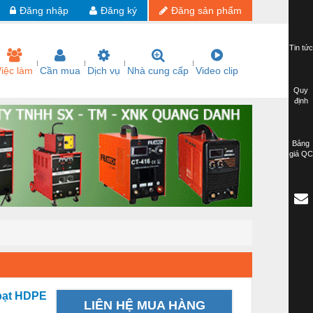
Đăng nhập
Đăng ký
Đăng sản phẩm
Tin tức
iệc làm
Cần mua
Dịch vụ
Nhà cung cấp
Video clip
Quy
định
Bảng
giá QC
 bạt HDPE
LIÊN HỆ MUA HÀNG