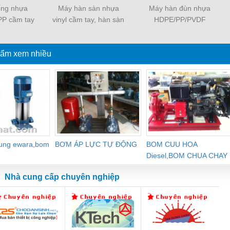
ống nhựa
Máy hàn sàn nhựa
Máy hàn đùn nhựa
P cầm tay
vinyl cầm tay, hàn sàn
HDPE/PP/PVDF
600W
PVC sàn thể thao
ẩm xem nhiều
dung ewara,bom
BƠM ÁP LỰC TỰ ĐỘNG
BOM CUU HOA
Diesel,BOM CHUA CHAY
Nhà cung cấp chuyên nghiệp