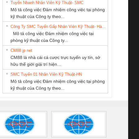
Tuyển Nhanh Nhân Viên Kỹ Thuật- SMC
CONG TY TNHH
CÔNG TY CỔ
CÔNG TY TNHH
 Le An Toàn
Bộ giám sát chuỗi
Bộ giám sát dòng
Bộ ng
Mô tả công việc Đảm nhiệm công việc tại phòng
TM-DV DAI DONG
PHẦN DÂY VÀ
THƯƠNG MẠI
enix Contact
tấm pin
điện chuỗi
ray W
kỹ thuật của Công ty theo...
THANH
CÁP ĐIỆN
THIÊN ÂN VIỆT
6960 – PSR-
TRANSCLINIC 16I+
TRANSCLINIC 16I+
BAS 
Công Ty SMC Tuyển Gấp Nhân Viên Kỹ Thuật- Hà Nội
THƯỢNG ĐÌNH
NAM
SCP-
1K5 L (2433950000)
(2008130000)
(28
Mô tả công việc Đảm nhiệm công việc tại
/FSP/2X1/1X2
phòng kỹ thuật của Công ty...
CM88 jp net
CÔNG TY CỔ
CÔNG TY TNHH
CÔNG TY TNHH
CM88 là nhà cái cá cược trực tuyến uy tín, sở
PHẦN TỰ ĐỘNG
MEKONG MARINE
THIẾT BỊ CÔNG
iám sát chuỗi
Bộ chỉnh lưu nguồn
Nẹp nhôm chống
Bộ c
hữu thế giới giải trí hiện...
TIẾN HƯNG
SUPPLY
NGHIỆP NIHON
tấm pin
điện TRANSCLINIC
trơn Đà Nẵng
giám 
SETSUBI VIỆT
SMC Tuyển 01 Nhân Viên Kỹ Thuật-HN
SCLINIC 16I+
BKE 1K5.4
Sola
NAM
Mô tả công việc Đảm nhiệm công việc tại phòng
 (2502520000)
(7791400879)2. Giá
TRAN
kỹ thuật của Công ty theo...
1K5.4