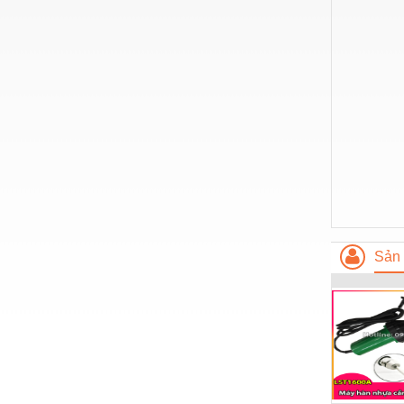
Hóa chất-Trang thiết bị
Kệ công nghiệp
Khí nén - Thiết bị
Khuôn mẫu - Phụ tùng
Lọc công nghiệp
Máy công cụ - Phụ tùng
Mỏ - Trang thiết bị
Mô tơ - Hộp số
Sản 
Môi trường - Thiết bị
Nâng hạ - Trang thiết bị
Nội - Ngoại thất - văn phòng
Nồi hơi - Trang thiết bị
Nông nghiệp - Thiết bị