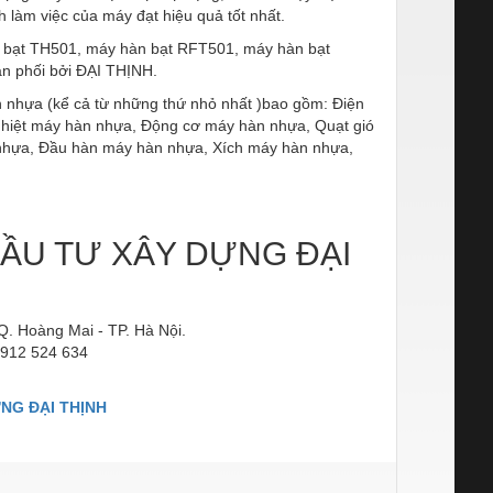
h làm việc của máy đạt hiệu quả tốt nhất.
hàn bạt TH501, máy hàn bạt RFT501, máy hàn bạt
ân phối bởi ĐẠI THỊNH.
àn nhựa (kể cả từ những thứ nhỏ nhất )bao gồm: Điện
 nhiệt máy hàn nhựa, Động cơ máy hàn nhựa, Quạt gió
nhựa, Đầu hàn máy hàn nhựa, Xích máy hàn nhựa,
ẦU TƯ XÂY DỰNG ĐẠI
. Hoàng Mai - TP. Hà Nội.
 0912 524 634
NG ĐẠI THỊNH