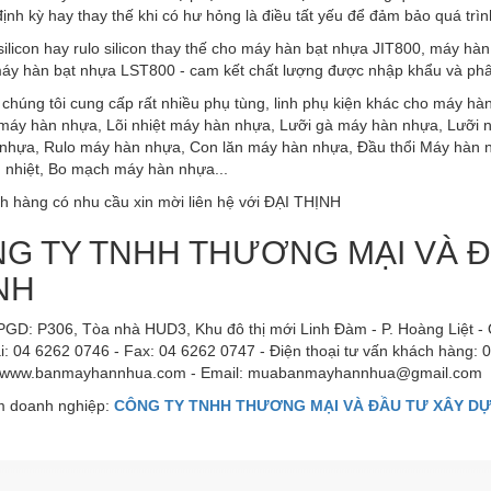
định kỳ hay thay thế khi có hư hỏng là điều tất yếu để đảm bảo quá trìn
silicon hay rulo silicon thay thế cho máy hàn bạt nhựa JIT800, máy 
áy hàn bạt nhựa LST800 - cam kết chất lượng được nhập khẩu và ph
 chúng tôi cung cấp rất nhiều phụ tùng, linh phụ kiện khác cho máy h
t máy hàn nhựa, Lõi nhiệt máy hàn nhựa, Lưỡi gà máy hàn nhựa, Lưỡi
nhựa, Rulo máy hàn nhựa, Con lăn máy hàn nhựa, Đầu thổi Máy hàn 
 nhiệt, Bo mạch máy hàn nhựa...
h hàng có nhu cầu xin mời liên hệ với ĐẠI THỊNH
G TY TNHH THƯƠNG MẠI VÀ Đ
NH
PGD: P306, Tòa nhà HUD3, Khu đô thị mới Linh Đàm - P. Hoàng Liệt - Q
i: 04 6262 0746 - Fax: 04 6262 0747 - Điện thoại tư vấn khách hàng:
: www.banmayhannhua.com - Email: muabanmayhannhua@gmail.com
 doanh nghiệp:
CÔNG TY TNHH THƯƠNG MẠI VÀ ĐẦU TƯ XÂY DỰ