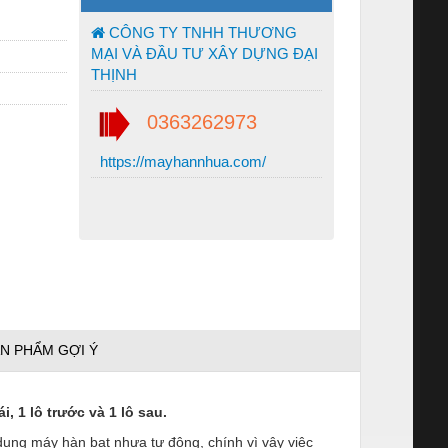
CÔNG TY TNHH THƯƠNG
MẠI VÀ ĐẦU TƯ XÂY DỰNG ĐẠI
THỊNH
0363262973
https://mayhannhua.com/
N PHẨM GỢI Ý
i, 1 lô trước và 1 lô sau.
 dụng máy hàn bạt nhựa tự động, chính vì vậy việc