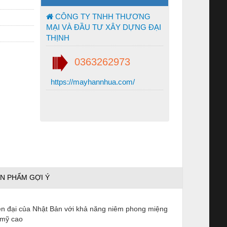
CÔNG TY TNHH THƯƠNG
MẠI VÀ ĐẦU TƯ XÂY DỰNG ĐẠI
THỊNH
0363262973
https://mayhannhua.com/
N PHẨM GỢI Ý
iện đại của Nhật Bản với khả năng niêm phong miệng
 mỹ cao