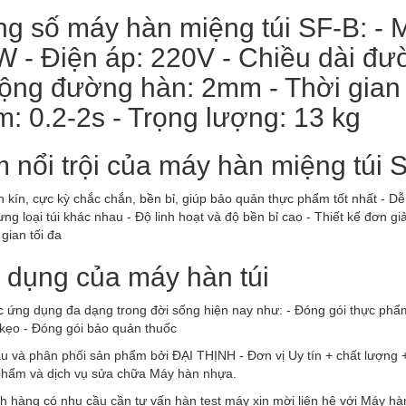
g số máy hàn miệng túi SF-B: - M
 - Điện áp: 220V - Chiều dài đư
ộng đường hàn: 2mm - Thời gian 
: 0.2-2s - Trọng lượng: 13 kg
 nổi trội của máy hàn miệng túi 
 kín, cực kỳ chắc chắn, bền bỉ, giúp bảo quản thực phẩm tốt nhất - Dễ
ừng loại túi khác nhau - Độ linh hoạt và độ bền bỉ cao - Thiết kế đơn g
 gian tối đa
dụng của máy hàn túi
 ứng dụng đa dạng trong đời sống hiện nay như: - Đóng gói thực phẩm,
 kẹo - Đóng gói bảo quản thuốc
u và phân phối sản phẩm bởi ĐẠI THỊNH - Đơn vị Uy tín + chất lượng 
phẩm và dịch vụ sửa chữa Máy hàn nhựa.
 hàng có nhu cầu cần tư vấn hàn test máy xin mời liên hệ với Máy hà