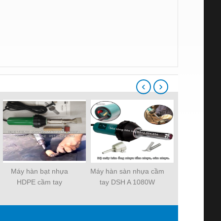
‹
›
Máy hàn bạt nhựa
Máy hàn sàn nhựa cầm
Máy hàn nhự
HDPE cầm tay
tay DSH A 1080W
DSH E 
LST1600W