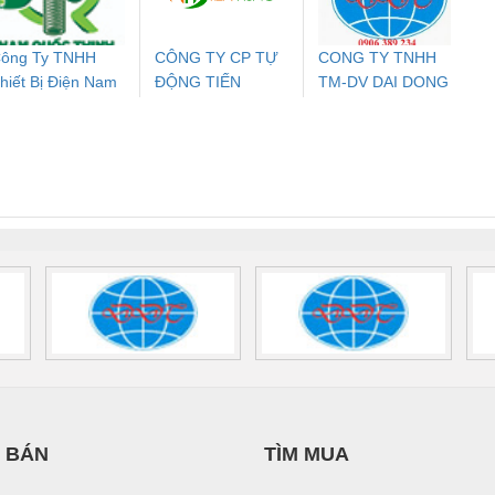
ông Ty TNHH
CÔNG TY CP TỰ
CONG TY TNHH
hiết Bị Điện Nam
ĐỘNG TIẾN
TM-DV DAI DONG
ưu Điện AC
Mô-đun Ắc Quy UPS
Rơ Le An Toàn
Bộ g
uốc Thịnh
HƯNG
THANH
 Suất Cao
Phoenix Contact
Phoenix Contact
nix Contact
QUINT-HP-
2981059 – PSR-
TRAN
INT-HP-
BAT/PB/48DC/7.0AH/PT
SCP-
1K5 H
0AC/2.5KVA/PT
- 1133819
24UC/ESL4/3X1/1X2/B
 1136815
 BÁN
TÌM MUA