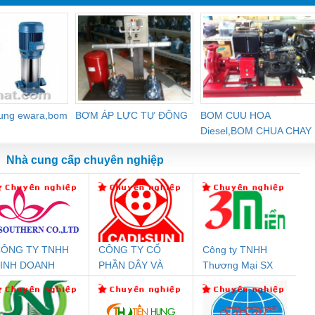
dung ewara,bom
BƠM ÁP LỰC TỰ ĐỘNG
BOM CUU HOA
Diesel,BOM CHUA CHAY
Nhà cung cấp chuyên nghiệp
ÔNG TY TNHH
CÔNG TY CỔ
Công ty TNHH
Đệm An Toàn
Rơ Le An Toàn
Bộ Lặp Tín Hiệu
Rơ
INH DOANH
PHẦN DÂY VÀ
Thương Mại SX
nix Contact
Phoenix Contact
PROFIBUS Phoenix
Pho
ỊCH VỤ XNK
CÁP ĐIỆN
Ba Miền
PC20-1NO-
PSR-SCP-
Contact PSI-REP-
298
PHƯƠNG NAM
THƯỢNG ĐÌNH
24DC-SP -
24UC/ESL4/3X1/1X2/B
PROFIBUS/12MB -
700578
- 2981059
2708863
24DC