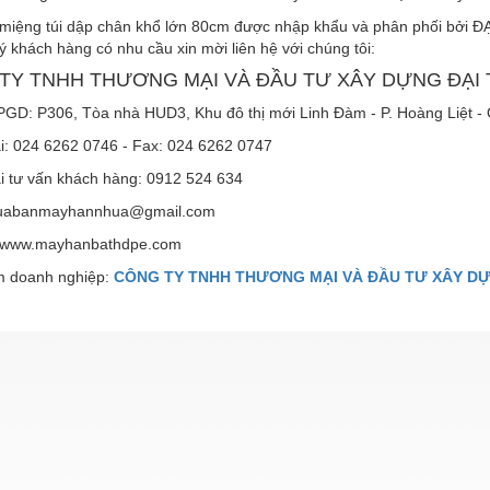
miệng túi dập chân khổ lớn 80cm được nhập khẩu và phân phối bởi Đ
 khách hàng có nhu cầu xin mời liên hệ với chúng tôi:
TY TNHH THƯƠNG MẠI VÀ ĐẦU TƯ XÂY DỰNG ĐẠI 
PGD: P306, Tòa nhà HUD3, Khu đô thị mới Linh Đàm - P. Hoàng Liệt - Q
ại: 024 6262 0746 - Fax: 024 6262 0747
ại tư vấn khách hàng: 0912 524 634
muabanmayhannhua@gmail.com
: www.mayhanbathdpe.com
 doanh nghiệp:
CÔNG TY TNHH THƯƠNG MẠI VÀ ĐẦU TƯ XÂY DỰ