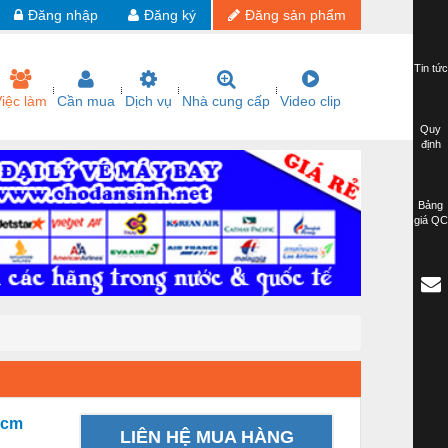
Đăng nhập
Đăng ký
Đăng sản phẩm
Tin tức
iệc làm
Cần mua
Dịch vụ
Nhà cung cấp
Video clip
Quy
định
Bảng
giá QC
0cm
LIÊN HỆ MUA HÀNG