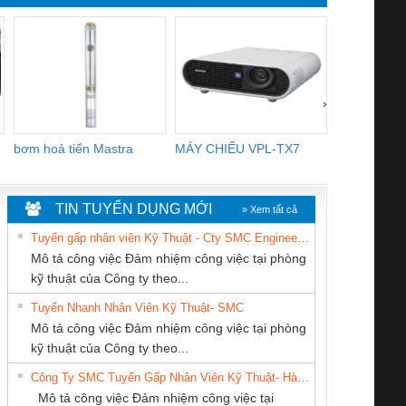
›
bơm hoả tiển Mastra
MÁY CHIẾU VPL-TX7
BOM DINH
WHITE
TIN TUYỂN DỤNG MỚI
» Xem tất cả
Tuyển gấp nhân viên Kỹ Thuật - Cty SMC Engineering
Mô tả công việc Đảm nhiệm công việc tại phòng
kỹ thuật của Công ty theo...
Tuyển Nhanh Nhân Viên Kỹ Thuật- SMC
CÔNG TY TNHH
Tan Dong Cang
Cty TNHH TM QC
 Le An Toàn
Bộ giám sát chuỗi
Bộ giám sát dòng
Bộ ng
Mô tả công việc Đảm nhiệm công việc tại phòng
THƯƠNG MẠI
company LTD
Ba Miền
enix Contact
tấm pin
điện chuỗi
ray W
kỹ thuật của Công ty theo...
DỊCH VỤ KỸ
6960 – PSR-
TRANSCLINIC 16I+
TRANSCLINIC 16I+
BAS 
Công Ty SMC Tuyển Gấp Nhân Viên Kỹ Thuật- Hà Nội
THUẬT ĐIỆN CƠ
SCP-
1K5 L (2433950000)
(2008130000)
(28
Mô tả công việc Đảm nhiệm công việc tại
GIA HƯNG PHÁT
/FSP/2X1/1X2