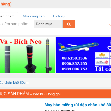
 hàng)
Sản phẩm
Nhà cung cấp
Dịch vụ
Danh mục
V
dập chân khổ 80cm
MỤC SẢN PHẨM
»
Bao bì - Đóng gói
Máy hàn miệng túi dập chân khổ 8
Mã số:
G-46120-19