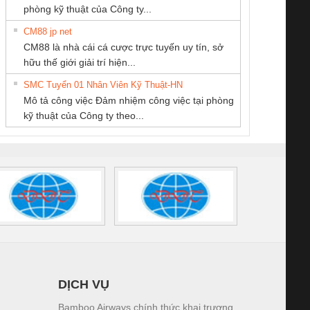
phòng kỹ thuật của Công ty...
CM88 jp net
CÔNG TY TNHH
CÔNG TY TNHH
CÔNG TY TNHH
CM88 là nhà cái cá cược trực tuyến uy tín, sở
THIẾT BỊ CÔNG
MEKONG MARINE
KỸ THUẬT KTECH
iám sát chuỗi
Bộ chỉnh lưu nguồn
Nẹp nhôm chống
Bộ c
hữu thế giới giải trí hiện...
NGHIỆP NIHON
SUPPLY
VIỆT NAM
tấm pin
điện TRANSCLINIC
trơn Đà Nẵng
giám 
SETSUBI VIỆT
SMC Tuyển 01 Nhân Viên Kỹ Thuật-HN
SCLINIC 16I+
BKE 1K5.4
Sola
NAM
Mô tả công việc Đảm nhiệm công việc tại phòng
 (2502520000)
(7791400879)2. Giá
TRAN
kỹ thuật của Công ty theo...
1K5.4
DỊCH VỤ
Bamboo Airways chính thức khai trương