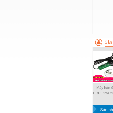
Nước-Vật tư thiết bị
Phốt cơ khí
Sắt, thép, inox các loại
Thí nghiệm-Trang thiết bị
Sản 
Thiết bị chiếu sáng
Thiết bị chống sét
Thiết bị an ninh
Thiết bị công nghiệp
Thiết bị công trình
Máy hàn 
Thiết bị điện
HDPE/PVC/P
Thiết bị giáo dục
LST 1
Thiết bị khác
Sản ph