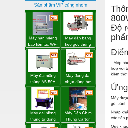
Sản phẩm VIP cùng nhóm
Dịch vụ - Thi công
Thôn
800W
Điện công nghiệp
Độ r
Điện gia dụng
phẩm
Điện Lạnh
Máy hàn miệng
Máy dán băng
bao liên tục WP-
keo góc thùng
Đóng tàu Thiết bị
Điểm
1200V chính
carton giá tốt
hãng giá tốt
Đồng Nai
Đúc chính xác Thiết bị
- Mép hàn
Dụng cụ cầm tay
hợp với t
kiệm thời
Máy đai niềng
Máy đóng đai
Dụng cụ cắt gọt
thùng AS-50H
nhựa dùng hơi
Ứng 
Wellpack
khí nén WP-20
Dụng cụ điện
Máy được
Dụng cụ đo
gói bánh
Gỗ - Trang thiết bị
Nhập khẩ
Máy đai niềng
Máy Dập Ghim
các sản 
Hàn cắt - Thiết bị
thùng tự động
Thùng Carton
DBA-200 giá tốt
Wp-1200 Chính
Quý khách