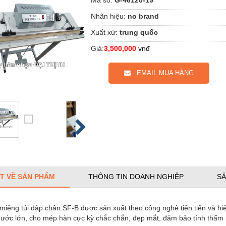
Nhãn hiệu:
no brand
Xuất xứ:
trung quốc
Giá:
3,500,000
vnđ
EMAIL MUA HÀNG
ẾT VỀ SẢN PHẨM
THÔNG TIN DOANH NGHIỆP
SẢ
miệng túi dập chân SF-B được sản xuất theo công nghệ tiên tiến và h
thước lớn, cho mép hàn cực kỳ chắc chắn, đẹp mắt, đảm bảo tính thẩm