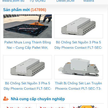
ewara,bom bu
TỰ ĐỘNG
Diesel,BOM
Mastra
ewara
CHUA CHAY
Sản phẩm mới
(147896)
Pallet Nhựa Long Thành Đồng
Bộ Chống Sét Nguồn 3 Pha 5
Nai – Cung Cấp Pallet Mới,
Dây Phoenix Contact FLT-SEC-
C
Pallet Cũ Giá Tốt
P-T1-3S-264/50-FM - 2909589
Bộ Chống Sét Nguồn 3 Pha 5
Thiết Bị Chống Sét Lan Truyền
B
Dây Phoenix Contact FLT-SEC-
Phoenix Contact PLT-SEC-T3-
P-T1-3S-440/35-FM - 2908264
230-FM-PT - 2907928
Nhà cung cấp chuyên nghiệp