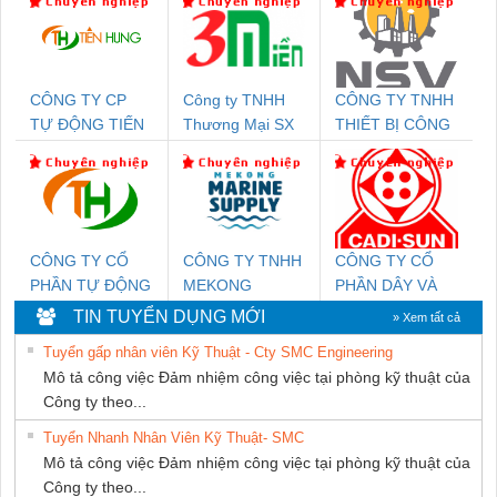
CÔNG TY CP
Công ty TNHH
CÔNG TY TNHH
TỰ ĐỘNG TIẾN
Thương Mại SX
THIẾT BỊ CÔNG
HƯNG
Ba Miền
NGHIỆP NIHON
SETSUBI VIỆT
NAM
CÔNG TY CỔ
CÔNG TY TNHH
CÔNG TY CỔ
PHẦN TỰ ĐỘNG
MEKONG
PHẦN DÂY VÀ
TIẾN HƯNG
MARINE
CÁP ĐIỆN
TIN TUYỂN DỤNG MỚI
» Xem tất cả
SUPPLY
THƯỢNG ĐÌNH
Tuyển gấp nhân viên Kỹ Thuật - Cty SMC Engineering
Mô tả công việc Đảm nhiệm công việc tại phòng kỹ thuật của
Công ty theo...
Tuyển Nhanh Nhân Viên Kỹ Thuật- SMC
Mô tả công việc Đảm nhiệm công việc tại phòng kỹ thuật của
Công ty theo...