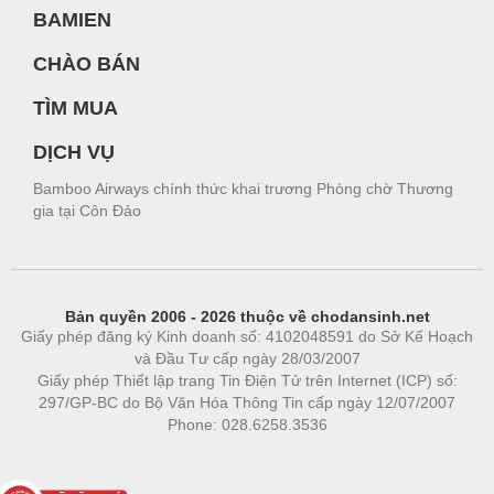
BAMIEN
CHÀO BÁN
TÌM MUA
DỊCH VỤ
Bamboo Airways chính thức khai trương Phòng chờ Thương
gia tại Côn Đảo
Bản quyền 2006 - 2026 thuộc về chodansinh.net
Giấy phép đăng ký Kinh doanh số: 4102048591 do Sở Kế Hoạch
và Đầu Tư cấp ngày 28/03/2007
Giấy phép Thiết lập trang Tin Điện Tử trên Internet (ICP) số:
297/GP-BC do Bộ Văn Hóa Thông Tin cấp ngày 12/07/2007
Phone: 028.6258.3536
Phòng trọ
|
https://bdsgroup.vn
https://kqxs123.com