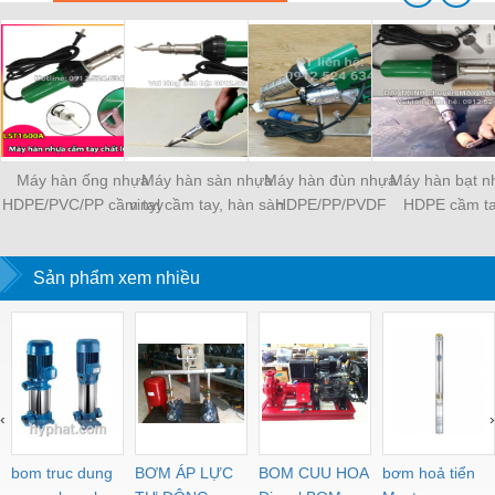
Máy hàn ống nhựa
Máy hàn sàn nhựa
Máy hàn đùn nhựa
Máy hàn bạt n
HDPE/PVC/PP cầm tay
vinyl cầm tay, hàn sàn
HDPE/PP/PVDF
HDPE cầm t
LST 1600W
PVC sàn thể thao
LST1600W
Sản phẩm xem nhiều
‹
›
bom truc dung
BƠM ÁP LỰC
BOM CUU HOA
bơm hoả tiển