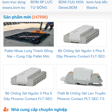
bom truc dung
BƠM ÁP LỰC
BOM CUU HOA
bơm hoả tiển
ewara,bom bu
TỰ ĐỘNG
Diesel,BOM
Mastra
ewara
CHUA CHAY
Sản phẩm mới
(147896)
Pallet Nhựa Long Thành Đồng
Bộ Chống Sét Nguồn 3 Pha 5
Nai – Cung Cấp Pallet Mới,
Dây Phoenix Contact FLT-SEC-
C
Pallet Cũ Giá Tốt
P-T1-3S-264/50-FM - 2909589
Bộ Chống Sét Nguồn 3 Pha 5
Thiết Bị Chống Sét Lan Truyền
B
Dây Phoenix Contact FLT-SEC-
Phoenix Contact PLT-SEC-T3-
P-T1-3S-440/35-FM - 2908264
230-FM-PT - 2907928
Nhà cung cấp chuyên nghiệp