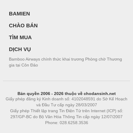
BAMIEN
CHÀO BÁN
TÌM MUA
DỊCH VỤ
Bamboo Airways chính thức khai trương Phòng chờ Thương
gia tại Côn Đảo
Bản quyền 2006 - 2026 thuộc về chodansinh.net
Giấy phép đăng ký Kinh doanh số: 4102048591 do Sở Kế Hoạch
và Đầu Tư cấp ngày 28/03/2007
Giấy phép Thiết lập trang Tin Điện Tử trên Internet (ICP) số:
297/GP-BC do Bộ Văn Hóa Thông Tin cấp ngày 12/07/2007
Phone: 028.6258.3536
Phòng trọ
|
https://bdsgroup.vn
https://kqxs123.com