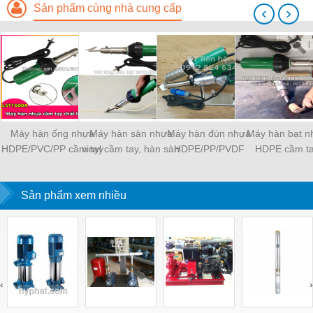
Sản phẩm cùng nhà cung cấp
‹
›
Máy hàn ống nhựa
Máy hàn sàn nhựa
Máy hàn đùn nhựa
Máy hàn bạt n
HDPE/PVC/PP cầm tay
vinyl cầm tay, hàn sàn
HDPE/PP/PVDF
HDPE cầm t
LST 1600W
PVC sàn thể thao
LST1600W
Sản phẩm xem nhiều
‹
›