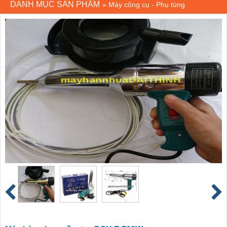
DANH MỤC SẢN PHẨM
»
Máy công cụ - Phụ tùng