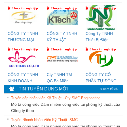
CÔNG TY TNHH
CÔNG TY TNHH
Công Ty TNHH
THƯƠNG MẠI
KỸ THUẬT
Thiết Bị Điện
THIÊN ÂN VIỆT
KTECH VIỆT
Nam Quốc Thịnh
NAM
NAM
CÔNG TY TNHH
Cty TNHH TM
CÔNG TY CỔ
KINH DOANH
QC Ba Miền
PHẦN TỰ ĐỘNG
DỊCH VỤ XNK
TIẾN HƯNG
TIN TUYỂN DỤNG MỚI
» Xem tất cả
PHƯƠNG NAM
Tuyển gấp nhân viên Kỹ Thuật - Cty SMC Engineering
Mô tả công việc Đảm nhiệm công việc tại phòng kỹ thuật của
Công ty theo...
Tuyển Nhanh Nhân Viên Kỹ Thuật- SMC
Mô tả công việc Đảm nhiệm công việc tại phòng kỹ thuật của