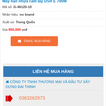
Máy hàn nhựa cầm tay DSH E 700W
Mã số:
G-46120-10
Nhãn hiệu:
no brand
Xuất xứ:
Trung Quốc
Giá:
950,000
vnđ
EMAIL MUA HÀNG
LIÊN HỆ MUA HÀNG
CÔNG TY TNHH THƯƠNG MẠI VÀ ĐẦU TƯ XÂY
DỰNG ĐẠI THỊNH
0363262973