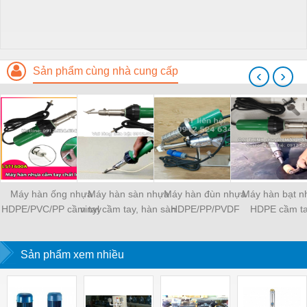
Sản phẩm cùng nhà cung cấp
‹
›
Máy hàn ống nhựa
Máy hàn sàn nhựa
Máy hàn đùn nhựa
Máy hàn bạt n
HDPE/PVC/PP cầm tay
vinyl cầm tay, hàn sàn
HDPE/PP/PVDF
HDPE cầm t
LST 1600W
PVC sàn thể thao
LST1600W
Sản phẩm xem nhiều