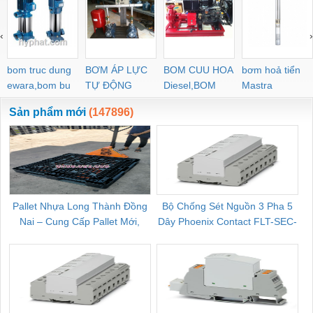
‹
›
bom truc dung
BƠM ÁP LỰC
BOM CUU HOA
bơm hoả tiển
ewara,bom bu
TỰ ĐỘNG
Diesel,BOM
Mastra
ewara
CHUA CHAY
Sản phẩm mới
(147896)
Pallet Nhựa Long Thành Đồng
Bộ Chống Sét Nguồn 3 Pha 5
Nai – Cung Cấp Pallet Mới,
Dây Phoenix Contact FLT-SEC-
C
Pallet Cũ Giá Tốt
P-T1-3S-264/50-FM - 2909589