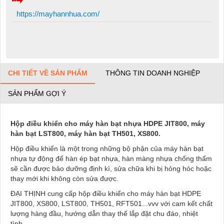
https://mayhannhua.com/
CHI TIẾT VỀ SẢN PHẨM
THÔNG TIN DOANH NGHIỆP
SẢN PHẨM GỢI Ý
Hộp điều khiển cho máy hàn bạt nhựa HDPE JIT800, máy
hàn bạt LST800, máy hàn bạt TH501, XS800.
Hộp điều khiển là một trong những bộ phận của máy hàn bạt
nhựa tự động để hàn ép bạt nhựa, hàn màng nhựa chống thấm
sẽ cần được bảo dưỡng định kì, sửa chữa khi bị hỏng hóc hoặc
thay mới khi không còn sửa được.
ĐẠI THỊNH cung cấp hộp điều khiển cho máy hàn bạt HDPE
JIT800, XS800, LST800, TH501, RFT501...vvv với cam kết chất
lượng hàng đầu, hướng dẫn thay thế lắp đặt chu đáo, nhiệt
tình.