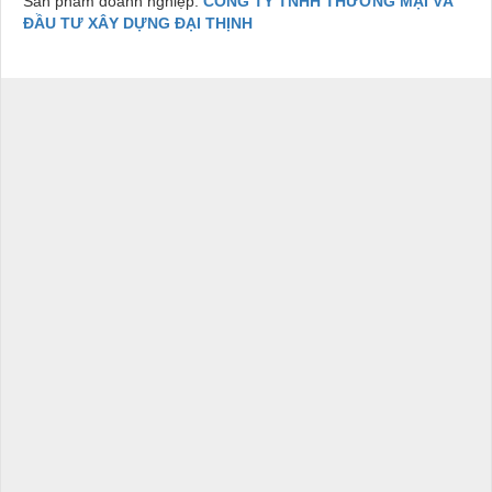
Sản phẩm doanh nghiệp:
CÔNG TY TNHH THƯƠNG MẠI VÀ
ĐẦU TƯ XÂY DỰNG ĐẠI THỊNH