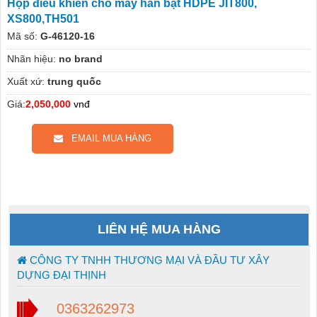
Hộp điều khiển cho máy hàn bạt HDPE JIT800,
XS800,TH501
Mã số:
G-46120-16
Nhãn hiệu:
no brand
Xuất xứ:
trung quốc
Giá:
2,050,000
vnđ
EMAIL MUA HÀNG
LIÊN HỆ MUA HÀNG
CÔNG TY TNHH THƯƠNG MẠI VÀ ĐẦU TƯ XÂY
DỰNG ĐẠI THỊNH
0363262973