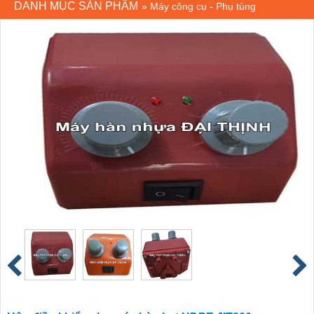
DANH MỤC SẢN PHẨM
»
Máy công cụ - Phụ tùng