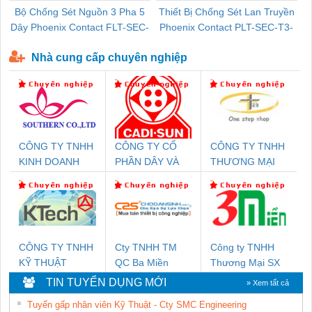
Bộ Chống Sét Nguồn 3 Pha 5
Thiết Bị Chống Sét Lan Truyền
B
Dây Phoenix Contact FLT-SEC-
Phoenix Contact PLT-SEC-T3-
P-T1-3S-440/35-FM - 2908264
230-FM-PT - 2907928
Nhà cung cấp chuyên nghiệp
CÔNG TY TNHH
CÔNG TY CỔ
CÔNG TY TNHH
KINH DOANH
PHẦN DÂY VÀ
THƯƠNG MẠI
DỊCH VỤ XNK
CÁP ĐIỆN
THIÊN ÂN VIỆT
PHƯƠNG NAM
THƯỢNG ĐÌNH
NAM
CÔNG TY TNHH
Cty TNHH TM
Công ty TNHH
KỸ THUẬT
QC Ba Miền
Thương Mại SX
KTECH VIỆT
Ba Miền
TIN TUYỂN DỤNG MỚI
» Xem tất cả
NAM
Tuyển gấp nhân viên Kỹ Thuật - Cty SMC Engineering