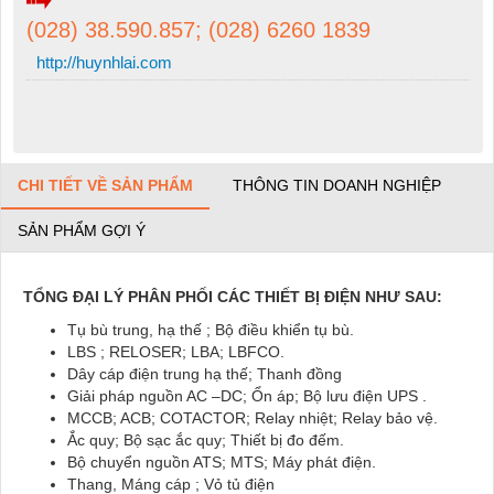
(028) 38.590.857; (028) 6260 1839
http://huynhlai.com
CHI TIẾT VỀ SẢN PHẨM
THÔNG TIN DOANH NGHIỆP
SẢN PHẨM GỢI Ý
TỔNG ĐẠI LÝ PHÂN PHỐI CÁC THIẾT BỊ ĐIỆN NHƯ SAU:
Tụ bù trung, hạ thế ; Bộ điều khiển tụ bù.
LBS ; RELOSER; LBA; LBFCO.
Dây cáp điện trung hạ thế; Thanh đồng
Giải pháp nguồn AC –DC; Ổn áp; Bộ lưu điện UPS .
MCCB; ACB; COTACTOR; Relay nhiệt; Relay bảo vệ.
Ắc quy; Bộ sạc ắc quy; Thiết bị đo đếm.
Bộ chuyển nguồn ATS; MTS; Máy phát điện.
Thang, Máng cáp ; Vỏ tủ điện