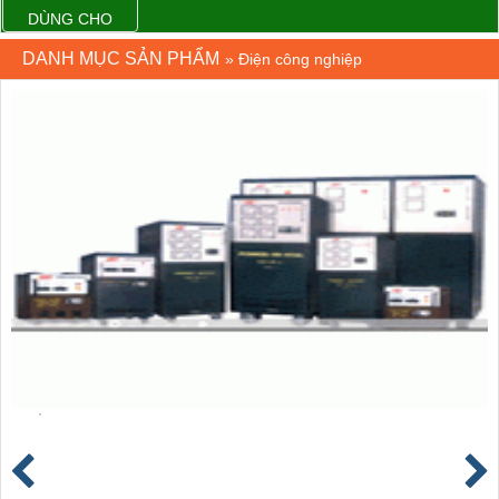
DÙNG CHO
ĐƯỜNG DÂY
DANH MỤC SẢN PHẨM
»
Điện công nghiệp
TẢI ĐIỆN TRÊN
KHÔNG