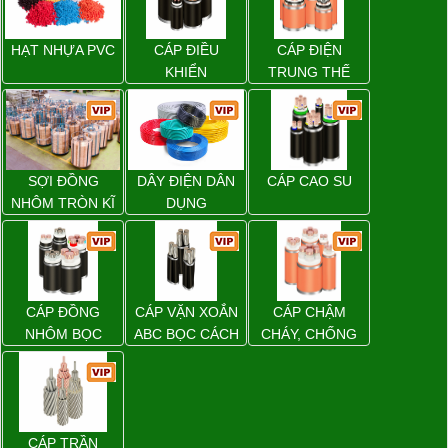
HẠT NHỰA PVC
CÁP ĐIỀU
CÁP ĐIỆN
KHIỂN
TRUNG THẾ
SỢI ĐỒNG
DÂY ĐIỆN DÂN
CÁP CAO SU
NHÔM TRÒN KĨ
DỤNG
THUẬT ĐIỆN
CÁP ĐỒNG
CÁP VẶN XOẮN
CÁP CHẬM
NHÔM BỌC
ABC BỌC CÁCH
CHÁY, CHỐNG
ĐIỆN XLPE
CHÁY
CÁP TRẦN