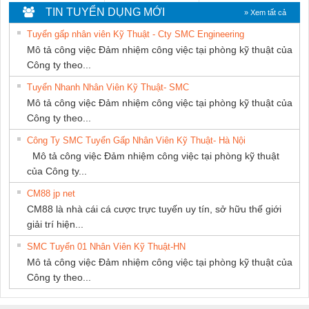
THIÊN ÂN VIỆT
HƯNG
DỊCH VỤ XNK
TIN TUYỂN DỤNG MỚI
» Xem tất cả
NAM
PHƯƠNG NAM
Tuyển gấp nhân viên Kỹ Thuật - Cty SMC Engineering
Mô tả công việc Đảm nhiệm công việc tại phòng kỹ thuật của
Công ty theo...
Tuyển Nhanh Nhân Viên Kỹ Thuật- SMC
Mô tả công việc Đảm nhiệm công việc tại phòng kỹ thuật của
Công ty theo...
Công Ty SMC Tuyển Gấp Nhân Viên Kỹ Thuật- Hà Nội
Mô tả công việc Đảm nhiệm công việc tại phòng kỹ thuật
của Công ty...
CM88 jp net
CM88 là nhà cái cá cược trực tuyến uy tín, sở hữu thế giới
giải trí hiện...
SMC Tuyển 01 Nhân Viên Kỹ Thuật-HN
Mô tả công việc Đảm nhiệm công việc tại phòng kỹ thuật của
Công ty theo...