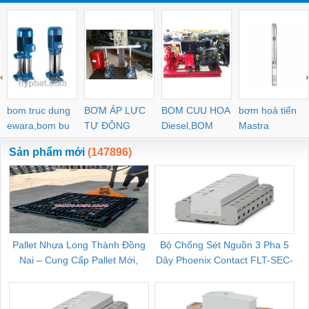
‹
›
bom truc dung
BƠM ÁP LỰC
BOM CUU HOA
bơm hoả tiển
ewara,bom bu
TỰ ĐỘNG
Diesel,BOM
Mastra
ewara
CHUA CHAY
Sản phẩm mới
(147896)
Pallet Nhựa Long Thành Đồng
Bộ Chống Sét Nguồn 3 Pha 5
Nai – Cung Cấp Pallet Mới,
Dây Phoenix Contact FLT-SEC-
C
Pallet Cũ Giá Tốt
P-T1-3S-264/50-FM - 2909589