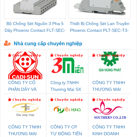
Bộ Chống Sét Nguồn 3 Pha 5
Thiết Bị Chống Sét Lan Truyền
B
Dây Phoenix Contact FLT-SEC-
Phoenix Contact PLT-SEC-T3-
P-T1-3S-440/35-FM - 2908264
230-FM-PT - 2907928
Nhà cung cấp chuyên nghiệp
CÔNG TY CỔ
Công ty TNHH
CÔNG TY TNHH
PHẦN DÂY VÀ
Thương Mại SX
THƯƠNG MẠI
CÁP ĐIỆN
Ba Miền
DỊCH VỤ KỸ
THƯỢNG ĐÌNH
THUẬT ĐIỆN CƠ
GIA HƯNG
PHÁT
CÔNG TY TNHH
CÔNG TY CP
CÔNG TY TNHH
THƯƠNG MẠI
TỰ ĐỘNG TIẾN
KINH DOANH