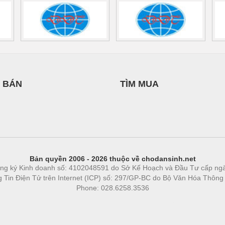
 BÁN
TÌM MUA
Bản quyền 2006 - 2026 thuộc về chodansinh.net
ng ký Kinh doanh số: 4102048591 do Sở Kế Hoạch và Đầu Tư cấp ng
ng Tin Điện Tử trên Internet (ICP) số: 297/GP-BC do Bộ Văn Hóa Thông
Phone: 028.6258.3536
Phòng trọ
|
https://bdsgroup.vn
https://kqxs123.com