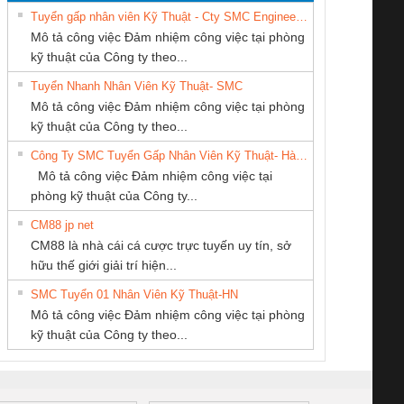
Tuyển gấp nhân viên Kỹ Thuật - Cty SMC Engineering
Mô tả công việc Đảm nhiệm công việc tại phòng
kỹ thuật của Công ty theo...
Tuyển Nhanh Nhân Viên Kỹ Thuật- SMC
CÔNG TY TNHH
Công ty TNHH
CÔNG TY CP TỰ
 Le An Toàn
Bộ giám sát chuỗi
Bộ giám sát dòng
Bộ ng
Mô tả công việc Đảm nhiệm công việc tại phòng
THƯƠNG MẠI
Thương Mại SX
ĐỘNG TIẾN
enix Contact
tấm pin
điện chuỗi
ray W
kỹ thuật của Công ty theo...
THIÊN ÂN VIỆT
Ba Miền
HƯNG
6960 – PSR-
TRANSCLINIC 16I+
TRANSCLINIC 16I+
BAS 
Công Ty SMC Tuyển Gấp Nhân Viên Kỹ Thuật- Hà Nội
NAM
SCP-
1K5 L (2433950000)
(2008130000)
(28
Mô tả công việc Đảm nhiệm công việc tại
/FSP/2X1/1X2
phòng kỹ thuật của Công ty...
CM88 jp net
Công Ty TNHH
CÔNG TY TNHH
CÔNG TY CỔ
CM88 là nhà cái cá cược trực tuyến uy tín, sở
hiết Bị Điện Nam
THƯƠNG MẠI
PHẦN TỰ ĐỘNG
iám sát chuỗi
Bộ chỉnh lưu nguồn
Nẹp nhôm chống
Bộ c
hữu thế giới giải trí hiện...
Quốc Thịnh
DỊCH VỤ KỸ
TIẾN HƯNG
tấm pin
điện TRANSCLINIC
trơn Đà Nẵng
giám 
THUẬT ĐIỆN CƠ
SMC Tuyển 01 Nhân Viên Kỹ Thuật-HN
SCLINIC 16I+
BKE 1K5.4
Sola
GIA HƯNG PHÁT
Mô tả công việc Đảm nhiệm công việc tại phòng
 (2502520000)
(7791400879)2. Giá
TRAN
kỹ thuật của Công ty theo...
1K5.4