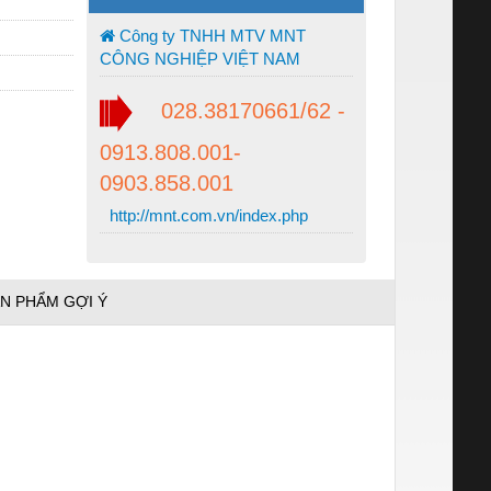
Công ty TNHH MTV MNT
CÔNG NGHIỆP VIỆT NAM
028.38170661/62 -
0913.808.001-
0903.858.001
http://mnt.com.vn/index.php
N PHẨM GỢI Ý