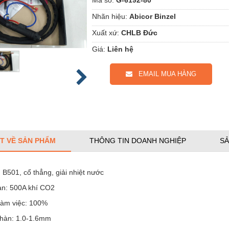
Nhãn hiệu:
Abicor Binzel
Xuất xứ:
CHLB Đức
Giá:
Liên hệ
EMAIL MUA HÀNG
ẾT VỀ SẢN PHẨM
THÔNG TIN DOANH NGHIỆP
SẢ
B501, cổ thẳng, giải nhiệt nước
àn: 500A khí CO2
làm việc: 100%
 hàn: 1.0-1.6mm