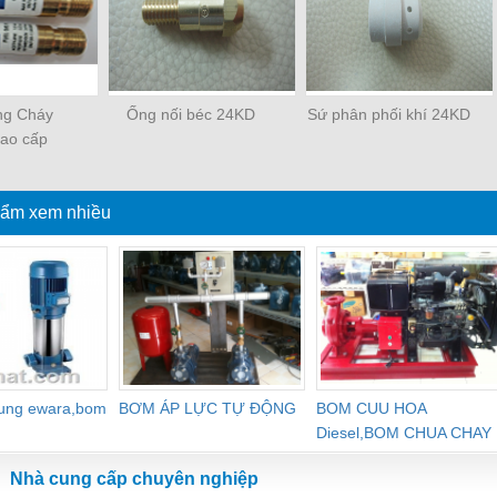
ng Cháy
Ống nối béc 24KD
Sứ phân phối khí 24KD
ao cấp
Type 84
ẩm xem nhiều
dung ewara,bom
BƠM ÁP LỰC TỰ ĐỘNG
BOM CUU HOA
Diesel,BOM CHUA CHAY
Nhà cung cấp chuyên nghiệp