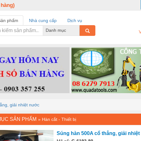
 hàng)
Sản phẩm
Nhà cung cấp
Dịch vụ
Danh mục
V
ng, giải nhiệt nước
MỤC SẢN PHẨM
»
Hàn cắt - Thiết bị
Súng hàn 500A cổ thẳng, giải nhiệ
Mã số:
G-6192-80