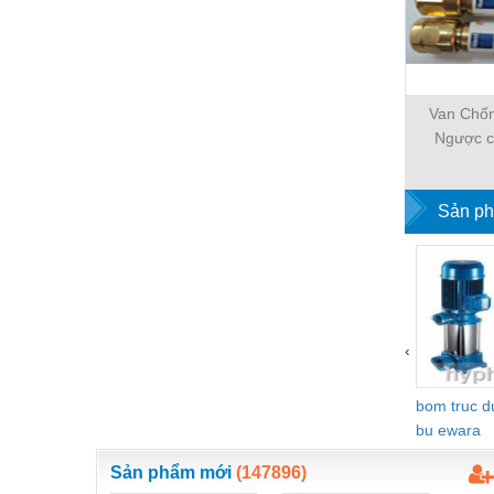
Hóa chất-Trang thiết bị
Kệ công nghiệp
Khí nén - Thiết bị
Van Chố
Khuôn mẫu - Phụ tùng
Ngược c
WESCOL 
Lọc công nghiệp
Máy công cụ - Phụ tùng
Sản ph
Mỏ - Trang thiết bị
Mô tơ - Hộp số
Môi trường - Thiết bị
‹
Nâng hạ - Trang thiết bị
Nội - Ngoại thất - văn phòng
bom truc 
bu ewara
Nồi hơi - Trang thiết bị
Sản phẩm mới
(147896)
Nông nghiệp - Thiết bị