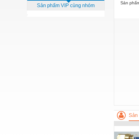
Sản phẩm
Sản phẩm VIP cùng nhóm
Dịch vụ - Thi công
Điện công nghiệp
Điện gia dụng
Điện Lạnh
Đóng tàu Thiết bị
Đúc chính xác Thiết bị
Dụng cụ cầm tay
Dụng cụ cắt gọt
Dụng cụ điện
Dụng cụ đo
Sản 
Gỗ - Trang thiết bị
Hàn cắt - Thiết bị