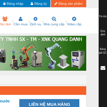
Đăng nhập
Đăng ký
Đăng sản phẩm
Tin tức
iệc làm
Cần mua
Dịch vụ
Nhà cung cấp
Video clip
Quy
định
Bảng
giá QC
t nước
LIÊN HỆ MUA HÀNG