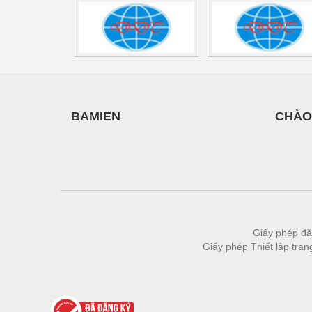
Thiết bị làm sạch
Thiết bị sơn - Sơn
Thiết bị nhà bếp
Thiết bị nhiệt
Thiêt bị PCCC
BAMIEN
CHÀO
Thiết bị truyền động
Thiết bị văn phòng
Thiết bị viễn thông
Thủy lực-Thiết bị
Thủy sản - Trang thiết bị
Giấy phép đă
Giấy phép Thiết lập tra
Tự động hoá
Van - Co các loại
Vật liệu mài mòn