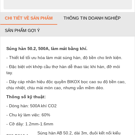
CHI TIẾT VỀ SẢN PHẨM
THÔNG TIN DOANH NGHIỆP
SẢN PHẨM GỢI Ý
Súng hàn 50.2, 500A, làm mát bằng khí.
- Thiết kế tối ưu hóa làm mát súng hàn, độ bền cho linh kiện.
- Đặc biệt với khớp cầu thợ hàn dễ thao tác khi hàn, đỡ mỏi
tay.
- Dây cáp nhãn hiệu độc quyền BIKOX bọc cao su độ bền cao,
chịu nhiệt, chịu mài mòn cao, nhưng vẫn mềm dẻo.
Thông số kỹ thuật:
- Dòng hàn: 500A khí CO2
- Chu kỳ làm việc: 60%
- Cỡ dây: 1.2mm-1.6mm
Súng hàn AB 50.2, dài 3m, đuôi kết nối kiểu