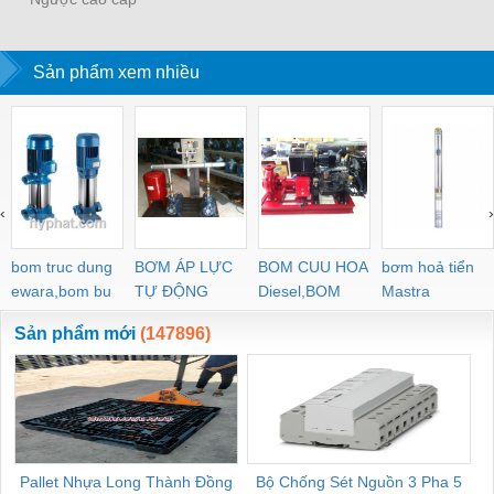
WESCOL Type 84
Sản phẩm xem nhiều
‹
›
bom truc dung
BƠM ÁP LỰC
BOM CUU HOA
bơm hoả tiển
ewara,bom bu
TỰ ĐỘNG
Diesel,BOM
Mastra
ewara
CHUA CHAY
Sản phẩm mới
(147896)
Pallet Nhựa Long Thành Đồng
Bộ Chống Sét Nguồn 3 Pha 5