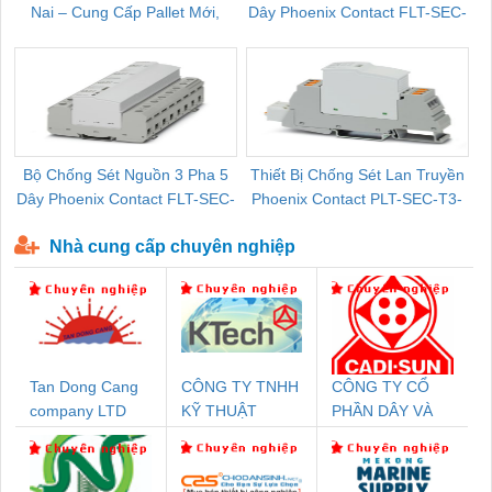
Nai – Cung Cấp Pallet Mới,
Dây Phoenix Contact FLT-SEC-
C
Pallet Cũ Giá Tốt
P-T1-3S-264/50-FM - 2909589
Bộ Chống Sét Nguồn 3 Pha 5
Thiết Bị Chống Sét Lan Truyền
B
Dây Phoenix Contact FLT-SEC-
Phoenix Contact PLT-SEC-T3-
P-T1-3S-440/35-FM - 2908264
230-FM-PT - 2907928
Nhà cung cấp chuyên nghiệp
Tan Dong Cang
CÔNG TY TNHH
CÔNG TY CỔ
company LTD
KỸ THUẬT
PHẦN DÂY VÀ
KTECH VIỆT
CÁP ĐIỆN
NAM
THƯỢNG ĐÌNH