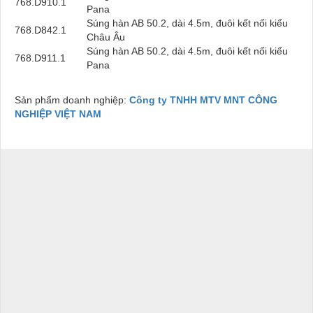
768.D910.1
Pana
Súng hàn AB 50.2, dài 4.5m, đuôi kết nối kiểu
768.D842.1
Châu Âu
Súng hàn AB 50.2, dài 4.5m, đuôi kết nối kiểu
768.D911.1
Pana
Sản phẩm doanh nghiệp:
Công ty TNHH MTV MNT CÔNG
NGHIỆP VIỆT NAM