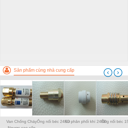
Sản phẩm cùng nhà cung cấp
‹
›
Van Chống Cháy
Ống nối béc 24KD
Sứ phân phối khí 24KD
Ống nối béc 1
Ngược cao cấp