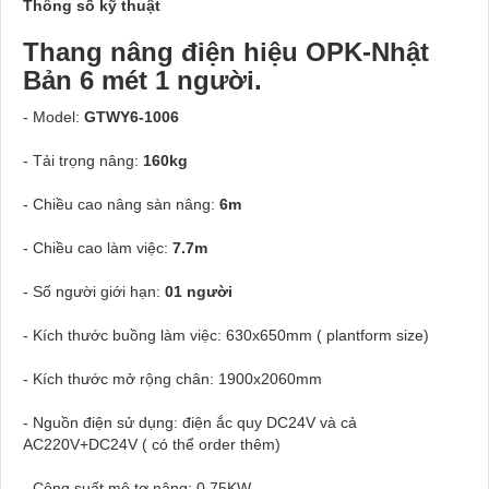
Thông số kỹ thuật
Thang nâng điện hiệu OPK-Nhật
Bản 6 mét 1 người.
- Model:
GTWY6-1006
- Tải trọng nâng:
160kg
- Chiều cao nâng sàn nâng:
6m
- Chiều cao làm việc:
7.7m
- Số người giới hạn:
01 người
- Kích thước buồng làm việc: 630x650mm ( plantform size)
- Kích thước mở rộng chân: 1900x2060mm
- Nguồn điện sử dụng: điện ắc quy DC24V và cả
AC220V+DC24V ( có thể order thêm)
- Công suất mô tơ nâng: 0.75KW