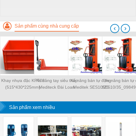
Sản phẩm cùng nhà cung cấp
‹
›
Khay nhựa đặc KPT02
Xe nâng tay siêu thấp
Xe nâng bán tự động
Xe nâng bán tự
(515*430*225mm)
Mediteck Đài Loan
Meditek SES10/25
SES10/35_09849
LPT10S_0984910077
Sản phẩm xem nhiều