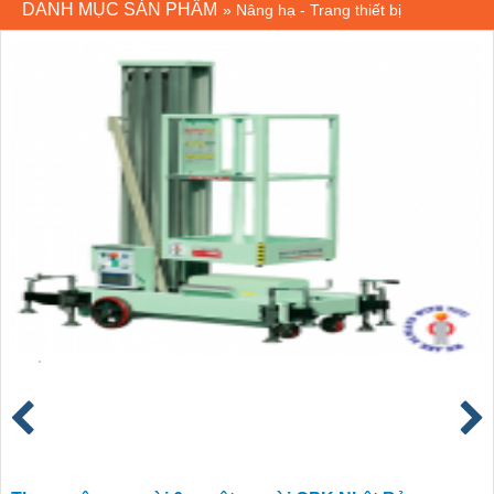
DANH MỤC SẢN PHẨM
»
Nâng hạ - Trang thiết bị