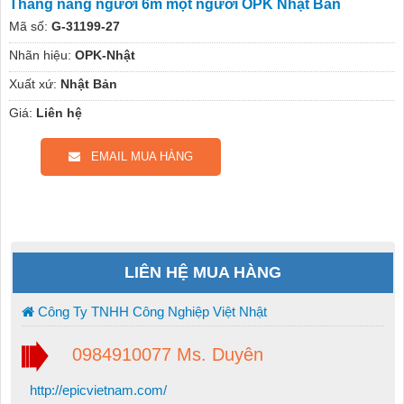
Thang nâng người 6m một người OPK Nhật Bản
Mã số:
G-31199-27
Nhãn hiệu:
OPK-Nhật
Xuất xứ:
Nhật Bản
Giá:
Liên hệ
EMAIL MUA HÀNG
LIÊN HỆ MUA HÀNG
Công Ty TNHH Công Nghiệp Việt Nhật
0984910077 Ms. Duyên
http://epicvietnam.com/