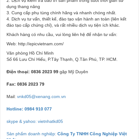
2. Dịch vụ kiểm tra bảo trì sản phẩm trong suốt thời gian sử
dụng thang nâng
3. Cung cấp phụ tùng chính hãng và nhanh chóng nhất.
4. Dịch vụ tư vấn, thiết kế, đào tạo vận hành an toàn (liên kết
đào tạo cấp chứng chỉ), và rất nhiều dịch vụ tiện ích khác.
Khách hàng có nhu cầu, vui lòng liên hệ để nhận tư vấn:
Web: http://epicvietnam.com/
Văn phòng Hồ Chí Minh
Số 66 Lưu Chí Hiếu, P.Tây Thạnh, Q.Tân Phú, TP. HCM.
Điện thoại:
0836 2023 99
gặp Mỹ Duyên
Fax: 0836 2023 79
Mail:
vnkd05@xenang.com.vn
Hotline:
0984 910 077
skype & yahoo: vietnhatkd05
Sản phẩm doanh nghiệp:
Công Ty TNHH Công Nghiệp Việt