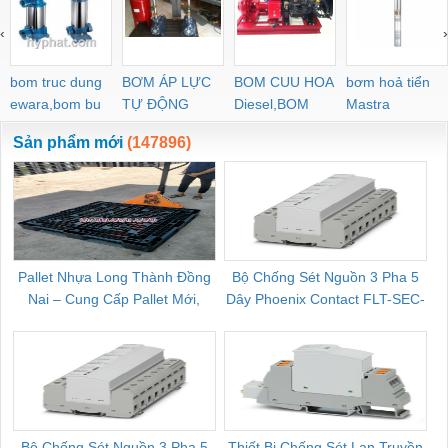
‹
›
bom truc dung
BƠM ÁP LỰC
BOM CUU HOA
bơm hoả tiển
ewara,bom bu
TỰ ĐỘNG
Diesel,BOM
Mastra
ewara
CHUA CHAY
Sản phẩm mới
(147896)
Pallet Nhựa Long Thành Đồng
Bộ Chống Sét Nguồn 3 Pha 5
Nai – Cung Cấp Pallet Mới,
Dây Phoenix Contact FLT-SEC-
C
Pallet Cũ Giá Tốt
P-T1-3S-264/50-FM - 2909589
Bộ Chống Sét Nguồn 3 Pha 5
Thiết Bị Chống Sét Lan Truyền
B