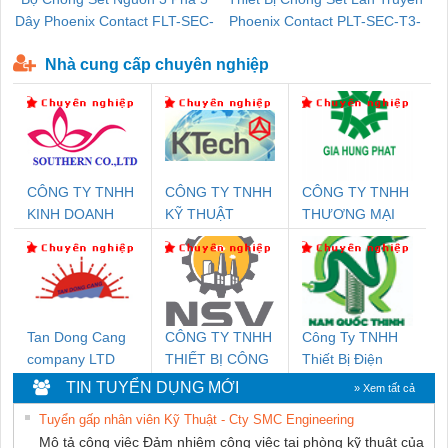
Dây Phoenix Contact FLT-SEC-
Phoenix Contact PLT-SEC-T3-
P-T1-3S-440/35-FM - 2908264
230-FM-PT - 2907928
Nhà cung cấp chuyên nghiệp
CÔNG TY TNHH
CÔNG TY TNHH
CÔNG TY TNHH
KINH DOANH
KỸ THUẬT
THƯƠNG MẠI
DỊCH VỤ XNK
KTECH VIỆT
DỊCH VỤ KỸ
PHƯƠNG NAM
NAM
THUẬT ĐIỆN CƠ
GIA HƯNG
PHÁT
Tan Dong Cang
CÔNG TY TNHH
Công Ty TNHH
company LTD
THIẾT BỊ CÔNG
Thiết Bị Điện
NGHIỆP NIHON
Nam Quốc Thịnh
TIN TUYỂN DỤNG MỚI
» Xem tất cả
SETSUBI VIỆT
Tuyển gấp nhân viên Kỹ Thuật - Cty SMC Engineering
NAM
Mô tả công việc Đảm nhiệm công việc tại phòng kỹ thuật của