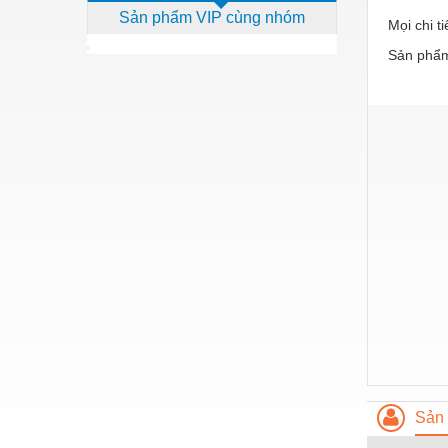
Sản phẩm VIP cùng nhóm
Dịch vụ - Thi công
Mọi chi t
Sản phẩm
Điện công nghiệp
Điện gia dụng
Điện Lạnh
Đóng tàu Thiết bị
Đúc chính xác Thiết bị
Dụng cụ cầm tay
Dụng cụ cắt gọt
Dụng cụ điện
Dụng cụ đo
Gỗ - Trang thiết bị
Hàn cắt - Thiết bị
Sản 