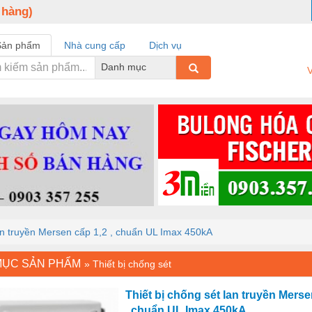
 hàng)
Sản phẩm
Nhà cung cấp
Dịch vụ
Danh mục
V
lan truyền Mersen cấp 1,2 , chuẩn UL Imax 450kA
MỤC SẢN PHẨM
»
Thiết bị chống sét
Thiết bị chống sét lan truyền Merse
, chuẩn UL Imax 450kA