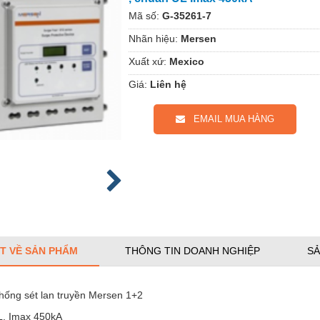
Mã số:
G-35261-7
Nhãn hiệu:
Mersen
Xuất xứ:
Mexico
Giá:
Liên hệ
EMAIL MUA HÀNG
ẾT VỀ SẢN PHẨM
THÔNG TIN DOANH NGHIỆP
SẢ
chống sét lan truyền Mersen 1+2
, Imax 450kA