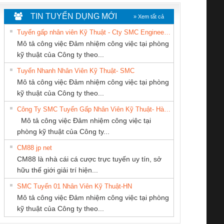
TIN TUYỂN DỤNG MỚI
» Xem tất cả
Tuyển gấp nhân viên Kỹ Thuật - Cty SMC Engineering
Mô tả công việc Đảm nhiệm công việc tại phòng
kỹ thuật của Công ty theo...
Tuyển Nhanh Nhân Viên Kỹ Thuật- SMC
CÔNG TY TNHH
CÔNG TY TNHH
Cty TNHH TM QC
 Le An Toàn
Bộ giám sát chuỗi
Bộ giám sát dòng
Bộ ng
Mô tả công việc Đảm nhiệm công việc tại phòng
THƯƠNG MẠI
MEKONG MARINE
Ba Miền
enix Contact
tấm pin
điện chuỗi
ray W
kỹ thuật của Công ty theo...
DỊCH VỤ KỸ
SUPPLY
6960 – PSR-
TRANSCLINIC 16I+
TRANSCLINIC 16I+
BAS 
Công Ty SMC Tuyển Gấp Nhân Viên Kỹ Thuật- Hà Nội
THUẬT ĐIỆN CƠ
SCP-
1K5 L (2433950000)
(2008130000)
(28
Mô tả công việc Đảm nhiệm công việc tại
GIA HƯNG PHÁT
/FSP/2X1/1X2
phòng kỹ thuật của Công ty...
CM88 jp net
CÔNG TY TNHH
CÔNG TY TNHH
Công ty TNHH
CM88 là nhà cái cá cược trực tuyến uy tín, sở
KINH DOANH
THƯƠNG MẠI
Thương Mại SX
iám sát chuỗi
Bộ chỉnh lưu nguồn
Nẹp nhôm chống
Bộ c
hữu thế giới giải trí hiện...
DỊCH VỤ XNK
THIÊN ÂN VIỆT
Ba Miền
tấm pin
điện TRANSCLINIC
trơn Đà Nẵng
giám 
PHƯƠNG NAM
NAM
SMC Tuyển 01 Nhân Viên Kỹ Thuật-HN
SCLINIC 16I+
BKE 1K5.4
Sola
Mô tả công việc Đảm nhiệm công việc tại phòng
 (2502520000)
(7791400879)2. Giá
TRAN
kỹ thuật của Công ty theo...
1K5.4