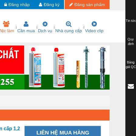
Đăng nhập
Đăng ký
Đăng sản phẩm
Tin tức
iệc làm
Cần mua
Dịch vụ
Nhà cung cấp
Video clip
Quy
định
Bảng
giá QC
n cấp 1,2
LIÊN HỆ MUA HÀNG