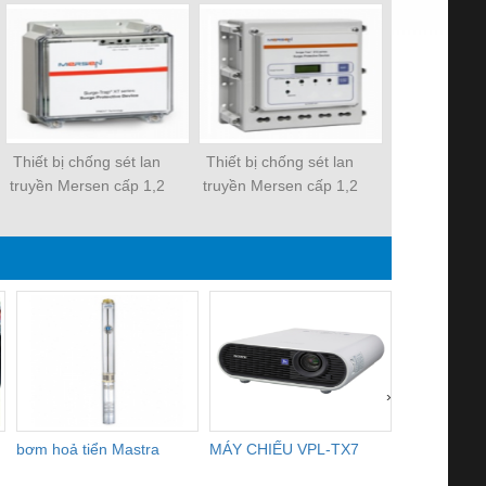
Thiết bị chống sét lan
Thiết bị chống sét lan
Thiết bị chố
truyền Mersen cấp 1,2
truyền Mersen cấp 1,2
truyền Mers
, chuẩn UL Imax 200kA
, chuẩn UL Imax 450kA
chuẩn
›
bơm hoả tiển Mastra
MÁY CHIẾU VPL-TX7
BOM DINH
WHITE