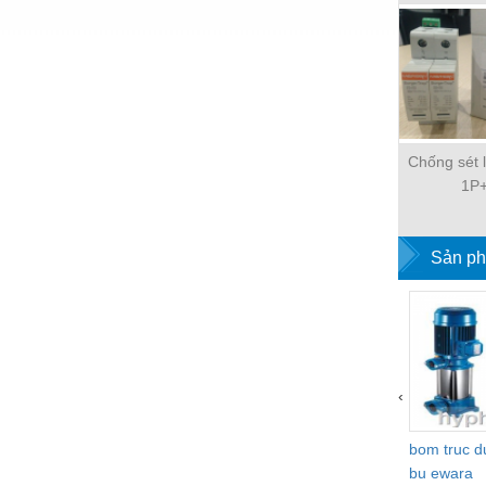
Hóa chất-Trang thiết bị
Kệ công nghiệp
Khí nén - Thiết bị
Khuôn mẫu - Phụ tùng
Lọc công nghiệp
Chống sét 
1P
Máy công cụ - Phụ tùng
Mỏ - Trang thiết bị
Sản ph
Mô tơ - Hộp số
Môi trường - Thiết bị
Nâng hạ - Trang thiết bị
Nội - Ngoại thất - văn phòng
‹
Nồi hơi - Trang thiết bị
bom truc 
bu ewara
Nông nghiệp - Thiết bị