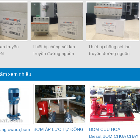
lan truyền
Thiết bị chống sét lan
Thiết bị chống sét lan
+N
truyền đường nguồn
truyền đường nguồn
3P+N 50kA
3P+N 100kA, mạng TT
ẩm xem nhiều
dung ewara,bom
BƠM ÁP LỰC TỰ ĐỘNG
BOM CUU HOA
Diesel,BOM CHUA CHAY