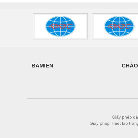
Thiết bị làm sạch
Thiết bị sơn - Sơn
Thiết bị nhà bếp
Thiết bị nhiệt
Thiêt bị PCCC
Thiết bị truyền động
BAMIEN
CHÀO
Thiết bị văn phòng
Thiết bị viễn thông
Thủy lực-Thiết bị
Thủy sản - Trang thiết bị
Tự động hoá
Giấy phép đă
Giấy phép Thiết lập tra
Van - Co các loại
Vật liệu mài mòn