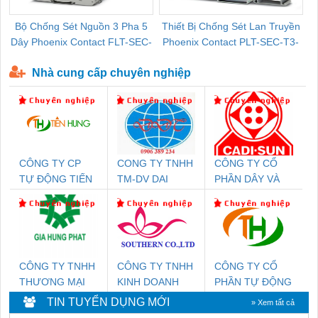
Bộ Chống Sét Nguồn 3 Pha 5
Thiết Bị Chống Sét Lan Truyền
B
Dây Phoenix Contact FLT-SEC-
Phoenix Contact PLT-SEC-T3-
P-T1-3S-440/35-FM - 2908264
230-FM-PT - 2907928
Nhà cung cấp chuyên nghiệp
CÔNG TY CP
CONG TY TNHH
CÔNG TY CỔ
TỰ ĐỘNG TIẾN
TM-DV DAI
PHẦN DÂY VÀ
HƯNG
DONG THANH
CÁP ĐIỆN
THƯỢNG ĐÌNH
CÔNG TY TNHH
CÔNG TY TNHH
CÔNG TY CỔ
THƯƠNG MẠI
KINH DOANH
PHẦN TỰ ĐỘNG
DỊCH VỤ KỸ
DỊCH VỤ XNK
TIẾN HƯNG
TIN TUYỂN DỤNG MỚI
» Xem tất cả
THUẬT ĐIỆN CƠ
PHƯƠNG NAM