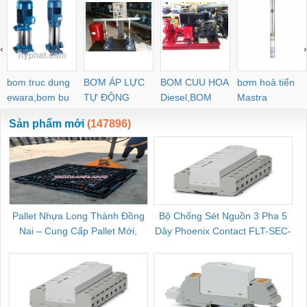
‹
›
bom truc dung
BƠM ÁP LỰC
BOM CUU HOA
bơm hoả tiển
ewara,bom bu
TỰ ĐỘNG
Diesel,BOM
Mastra
ewara
CHUA CHAY
Sản phẩm mới
(147896)
Pallet Nhựa Long Thành Đồng
Bộ Chống Sét Nguồn 3 Pha 5
Nai – Cung Cấp Pallet Mới,
Dây Phoenix Contact FLT-SEC-
C
Pallet Cũ Giá Tốt
P-T1-3S-264/50-FM - 2909589