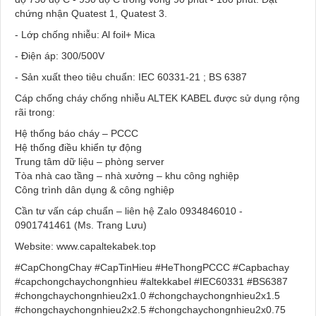
chứng nhận Quatest 1, Quatest 3.
- Lớp chống nhiễu: Al foil+ Mica
- Điện áp: 300/500V
- Sản xuất theo tiêu chuẩn: IEC 60331-21 ; BS 6387
Cáp chống cháy chống nhiễu ALTEK KABEL được sử dụng rộng
rãi trong:
Hệ thống báo cháy – PCCC
Hệ thống điều khiển tự động
Trung tâm dữ liệu – phòng server
Tòa nhà cao tầng – nhà xưởng – khu công nghiệp
Công trình dân dụng & công nghiệp
Cần tư vấn cáp chuẩn – liên hệ Zalo 0934846010 -
0901741461 (Ms. Trang Lưu)
Website: www.capaltekabek.top
#CapChongChay #CapTinHieu #HeThongPCCC #Capbachay
#capchongchaychongnhieu #altekkabel #IEC60331 #BS6387
#chongchaychongnhieu2x1.0 #chongchaychongnhieu2x1.5
#chongchaychongnhieu2x2.5 #chongchaychongnhieu2x0.75