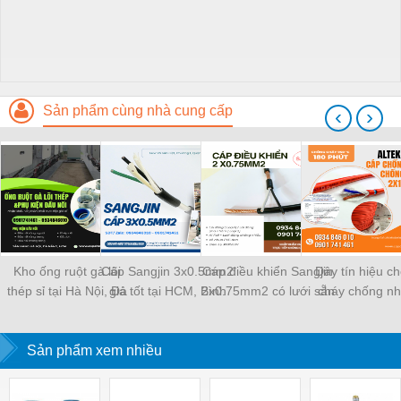
Sản phẩm cùng nhà cung cấp
‹
›
Kho ống ruột gà lõi
Cáp Sangjin 3x0.5mm2
Cáp điều khiển Sangjin
Dây tín hiệu c
thép sỉ tại Hà Nội, Đà
giá tốt tại HCM, Bình
2x0.75mm2 có lưới sẵn
cháy chống nh
Nẵng, Sài Gòn
Dương, Đồng Nai
Sài Gòn, Bình Dương,
2x1.0 Altek kabe
Đồng Nai
Đà Nẵng, Huế, 
Sản phẩm xem nhiều
Định