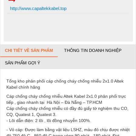
http://www.capaltekkabel.top
CHI TIẾT VỀ SẢN PHẨM
THÔNG TIN DOANH NGHIỆP
SẢN PHẨM GỢI Ý
Tổng kho phân phối cáp chống cháy chống nhiễu 2x1.0 Altek
Kabel chính hãng
Cáp chống cháy chống nhiễu Altek Kabel 2x1.0 phân phối trực
tiếp , giao nhanh tại Hà Nội – Đà Nẵng – TP.HCM
Cáp chống cháy chống nhiễu có đầy đủ giấy tờ nghiệm thu CO,
CQ, Quatest 1, Quatest 3.
- Lõi dẫn điện: 2 lõi , lõi đồng nhuyễn 100%.
- Vỏ cáp: Được làm bằng vật liệu LSHZ, màu đỏ chịu được nhiệt
độ 750 độ C - 950 độ C trong vòng 90 phút - 180 phút. Đạt