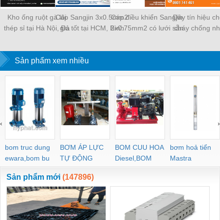
Kho ống ruột gà lõi
Cáp Sangjin 3x0.5mm2
Cáp điều khiển Sangjin
Dây tín hiệu c
thép sỉ tại Hà Nội, Đà
giá tốt tại HCM, Bình
2x0.75mm2 có lưới sẵn
cháy chống nh
Nẵng, Sài Gòn
Dương, Đồng Nai
Sài Gòn, Bình Dương,
2x1.0 Altek kabe
Đồng Nai
Đà Nẵng, Huế, 
Sản phẩm xem nhiều
Định
‹
›
bom truc dung
BƠM ÁP LỰC
BOM CUU HOA
bơm hoả tiển
ewara,bom bu
TỰ ĐỘNG
Diesel,BOM
Mastra
ewara
CHUA CHAY
Sản phẩm mới
(147896)