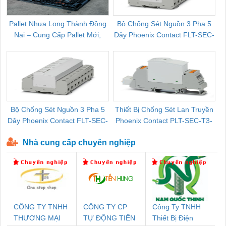
Pallet Nhựa Long Thành Đồng
Bộ Chống Sét Nguồn 3 Pha 5
Nai – Cung Cấp Pallet Mới,
Dây Phoenix Contact FLT-SEC-
C
Pallet Cũ Giá Tốt
P-T1-3S-264/50-FM - 2909589
Bộ Chống Sét Nguồn 3 Pha 5
Thiết Bị Chống Sét Lan Truyền
B
Dây Phoenix Contact FLT-SEC-
Phoenix Contact PLT-SEC-T3-
P-T1-3S-440/35-FM - 2908264
230-FM-PT - 2907928
Nhà cung cấp chuyên nghiệp
CÔNG TY TNHH
CÔNG TY CP
Công Ty TNHH
THƯƠNG MẠI
TỰ ĐỘNG TIẾN
Thiết Bị Điện