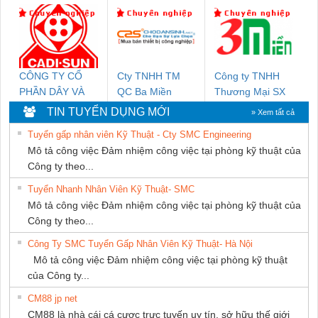
THIÊN ÂN VIỆT
HƯNG
Nam Quốc Thịnh
NAM
CÔNG TY CỔ
Cty TNHH TM
Công ty TNHH
PHẦN DÂY VÀ
QC Ba Miền
Thương Mại SX
CÁP ĐIỆN
Ba Miền
TIN TUYỂN DỤNG MỚI
» Xem tất cả
THƯỢNG ĐÌNH
Tuyển gấp nhân viên Kỹ Thuật - Cty SMC Engineering
Mô tả công việc Đảm nhiệm công việc tại phòng kỹ thuật của
Công ty theo...
Tuyển Nhanh Nhân Viên Kỹ Thuật- SMC
Mô tả công việc Đảm nhiệm công việc tại phòng kỹ thuật của
Công ty theo...
Công Ty SMC Tuyển Gấp Nhân Viên Kỹ Thuật- Hà Nội
Mô tả công việc Đảm nhiệm công việc tại phòng kỹ thuật
của Công ty...
CM88 jp net
CM88 là nhà cái cá cược trực tuyến uy tín, sở hữu thế giới