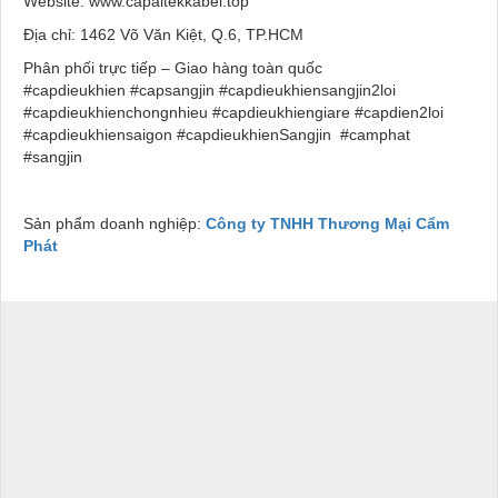
Website:
www.capaltekkabel.top
Địa chỉ: 1462 Võ Văn Kiệt, Q.6, TP.HCM
Phân phối trực tiếp – Giao hàng toàn quốc
#capdieukhien #capsangjin #capdieukhiensangjin2loi
#capdieukhienchongnhieu #capdieukhiengiare #capdien2loi
#capdieukhiensaigon #capdieukhienSangjin #camphat
#sangjin
Sản phẩm doanh nghiệp:
Công ty TNHH Thương Mại Cẩm
Phát