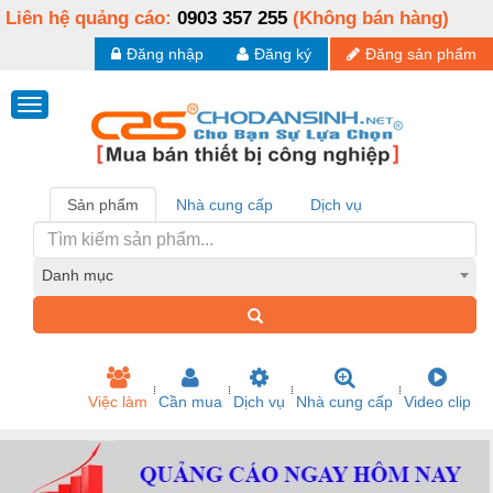
Liên hệ quảng cáo:
0903 357 255
(Không bán hàng)
Đăng nhập
Đăng ký
Đăng sản phẩm
Sản phẩm
Nhà cung cấp
Dịch vụ
Danh mục
Việc làm
Cần mua
Dịch vụ
Nhà cung cấp
Video clip