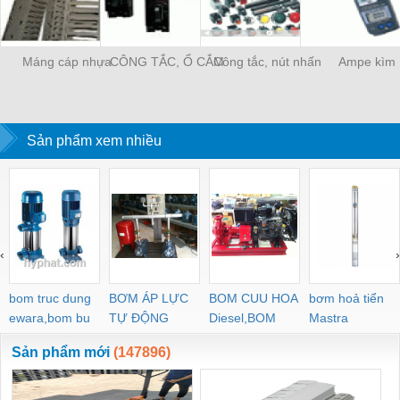
Máng cáp nhựa
CÔNG TẮC, Ổ CẮM
Công tắc, nút nhấn
Ampe kìm
Sản phẩm xem nhiều
‹
›
bom truc dung
BƠM ÁP LỰC
BOM CUU HOA
bơm hoả tiển
ewara,bom bu
TỰ ĐỘNG
Diesel,BOM
Mastra
ewara
CHUA CHAY
Sản phẩm mới
(147896)