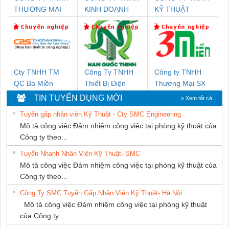
THƯƠNG MẠI
KINH DOANH
KỸ THUẬT
DỊCH VỤ KỸ
DỊCH VỤ XNK
KTECH VIỆT
THUẬT ĐIỆN CƠ
PHƯƠNG NAM
NAM
GIA HƯNG PHÁT
Cty TNHH TM
Công Ty TNHH
Công ty TNHH
QC Ba Miền
Thiết Bị Điện
Thương Mại SX
Nam Quốc Thịnh
Ba Miền
TIN TUYỂN DỤNG MỚI
» Xem tất cả
Tuyển gấp nhân viên Kỹ Thuật - Cty SMC Engineering
Mô tả công việc Đảm nhiệm công việc tại phòng kỹ thuật của
Công ty theo...
Tuyển Nhanh Nhân Viên Kỹ Thuật- SMC
Mô tả công việc Đảm nhiệm công việc tại phòng kỹ thuật của
Công ty theo...
Công Ty SMC Tuyển Gấp Nhân Viên Kỹ Thuật- Hà Nội
Mô tả công việc Đảm nhiệm công việc tại phòng kỹ thuật
của Công ty...