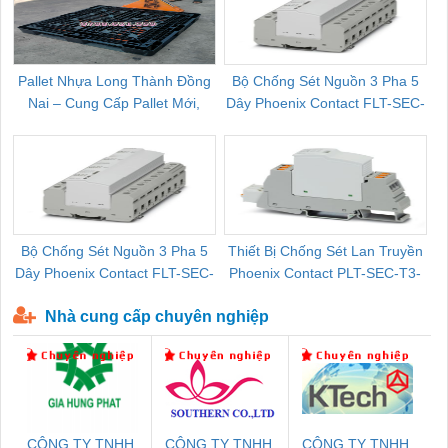
Pallet Nhựa Long Thành Đồng
Bộ Chống Sét Nguồn 3 Pha 5
Nai – Cung Cấp Pallet Mới,
Dây Phoenix Contact FLT-SEC-
C
Pallet Cũ Giá Tốt
P-T1-3S-264/50-FM - 2909589
Bộ Chống Sét Nguồn 3 Pha 5
Thiết Bị Chống Sét Lan Truyền
B
Dây Phoenix Contact FLT-SEC-
Phoenix Contact PLT-SEC-T3-
P-T1-3S-440/35-FM - 2908264
230-FM-PT - 2907928
Nhà cung cấp chuyên nghiệp
CÔNG TY TNHH
CÔNG TY TNHH
CÔNG TY TNHH