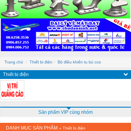
Trang chủ
Thiết bị điện
Bộ điều khiển tụ bù cos
Thiết bị điện
Sản phẩm VIP cùng nhóm
DANH MỤC SẢN PHẨM
»
Thiết bị điện