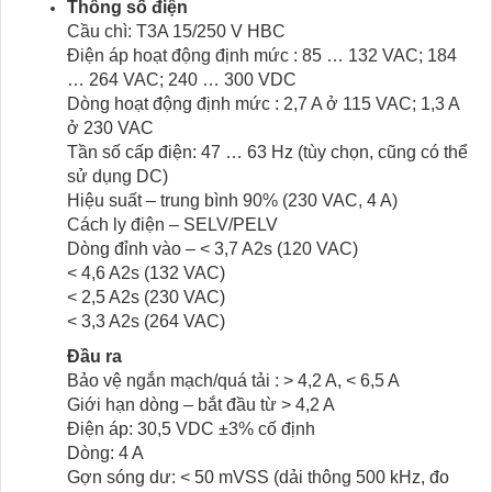
Thông số điện
Cầu chì: T3A 15/250 V HBC
Điện áp hoạt động định mức : 85 … 132 VAC; 184
… 264 VAC; 240 … 300 VDC
Dòng hoạt động định mức : 2,7 A ở 115 VAC; 1,3 A
ở 230 VAC
Tần số cấp điện: 47 … 63 Hz (tùy chọn, cũng có thể
sử dụng DC)
Hiệu suất – trung bình 90% (230 VAC, 4 A)
Cách ly điện – SELV/PELV
Dòng đỉnh vào – < 3,7 A2s (120 VAC)
< 4,6 A2s (132 VAC)
< 2,5 A2s (230 VAC)
< 3,3 A2s (264 VAC)
Đầu ra
Bảo vệ ngắn mạch/quá tải : > 4,2 A, < 6,5 A
Giới hạn dòng – bắt đầu từ > 4,2 A
Điện áp: 30,5 VDC ±3% cố định
Dòng: 4 A
Gợn sóng dư: < 50 mVSS (dải thông 500 kHz, đo