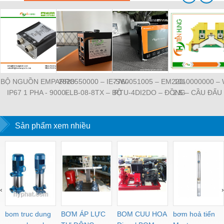
BỘ NGUỒN EMPARRO
2828550000 – IE-SW-
7760051005 – EM220-
1010000000 –
IP67 1 PHA - 9000-
ELB-08-8TX – BỘ
RTU-4DI2DO – ĐỒNG
2.5 – CẦU ĐẤU
11112-1962020 -
CHIA MẠNG 8 CỔNG
HỒ ĐO DÒNG ĐIỆN,
NỐI ĐẤT –
EMPARRO IP67
RJ45 – WEIDMULLER
ĐO ĐIỆN ÁP –
WEIDMULLE
POWER SUPPLY 1-
Sản phẩm xem nhiều
WEIDMULLER
TIENHUNGTE
PHASE
‹
›
bom truc dung
BƠM ÁP LỰC
BOM CUU HOA
bơm hoả tiển