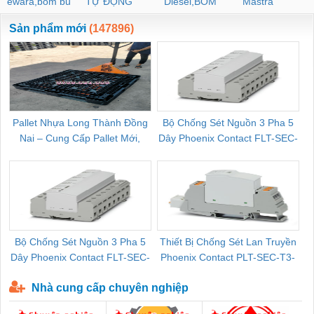
ewara,bom bu
TỰ ĐỘNG
Diesel,BOM
Mastra
ewara
CHUA CHAY
Sản phẩm mới
(147896)
Pallet Nhựa Long Thành Đồng
Bộ Chống Sét Nguồn 3 Pha 5
Nai – Cung Cấp Pallet Mới,
Dây Phoenix Contact FLT-SEC-
C
Pallet Cũ Giá Tốt
P-T1-3S-264/50-FM - 2909589
Bộ Chống Sét Nguồn 3 Pha 5
Thiết Bị Chống Sét Lan Truyền
B
Dây Phoenix Contact FLT-SEC-
Phoenix Contact PLT-SEC-T3-
P-T1-3S-440/35-FM - 2908264
230-FM-PT - 2907928
Nhà cung cấp chuyên nghiệp