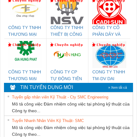
CÔNG TY TNHH
CÔNG TY TNHH
CÔNG TY CỔ
THƯƠNG MẠI
THIẾT BỊ CÔNG
PHẦN DÂY VÀ
THIÊN ÂN VIỆT
NGHIỆP NIHON
CÁP ĐIỆN
NAM
SETSUBI VIỆT
THƯỢNG ĐÌNH
NAM
CÔNG TY TNHH
CÔNG TY CP
CONG TY TNHH
THƯƠNG MẠI
TỰ ĐỘNG TIẾN
TM-DV DAI
DỊCH VỤ KỸ
HƯNG
DONG THANH
TIN TUYỂN DỤNG MỚI
» Xem tất cả
THUẬT ĐIỆN CƠ
Tuyển gấp nhân viên Kỹ Thuật - Cty SMC Engineering
GIA HƯNG PHÁT
Mô tả công việc Đảm nhiệm công việc tại phòng kỹ thuật của
Công ty theo...
Tuyển Nhanh Nhân Viên Kỹ Thuật- SMC
Mô tả công việc Đảm nhiệm công việc tại phòng kỹ thuật của
Công ty theo...