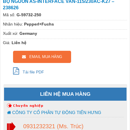
BỘ NGUỒN AS-INTERFACE VAN-115/230AC-K27 –
238626
Mã số:
G-59732-250
Nhãn hiệu:
Pepperl+Fuchs
Xuất xứ:
Germany
Giá:
Liên hệ
EMAIL MUA HÀNG
Tải file PDF
LIÊN HỆ MUA HÀNG
CÔNG TY CỔ PHẦN TỰ ĐỘNG TIẾN HƯNG
0931232321 (Ms. Trúc)