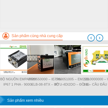
Sản phẩm cùng nhà cung cấp
‹
›
BỘ NGUỒN EMPARRO
2828550000 – IE-SW-
7760051005 – EM220-
1010000000 –
IP67 1 PHA - 9000-
ELB-08-8TX – BỘ
RTU-4DI2DO – ĐỒNG
2.5 – CẦU ĐẤU
11112-1962020 -
CHIA MẠNG 8 CỔNG
HỒ ĐO DÒNG ĐIỆN,
NỐI ĐẤT –
EMPARRO IP67
RJ45 – WEIDMULLER
ĐO ĐIỆN ÁP –
WEIDMULLE
POWER SUPPLY 1-
Sản phẩm xem nhiều
WEIDMULLER
TIENHUNGTE
PHASE