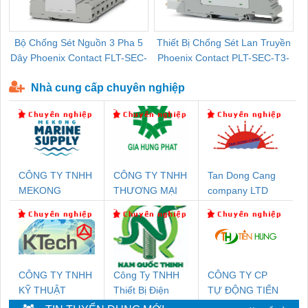
Bộ Chống Sét Nguồn 3 Pha 5
Thiết Bị Chống Sét Lan Truyền
B
Dây Phoenix Contact FLT-SEC-
Phoenix Contact PLT-SEC-T3-
P-T1-3S-440/35-FM - 2908264
230-FM-PT - 2907928
Nhà cung cấp chuyên nghiệp
CÔNG TY TNHH
CÔNG TY TNHH
Tan Dong Cang
MEKONG
THƯƠNG MẠI
company LTD
MARINE SUPPLY
DỊCH VỤ KỸ
THUẬT ĐIỆN CƠ
GIA HƯNG
PHÁT
CÔNG TY TNHH
Công Ty TNHH
CÔNG TY CP
KỸ THUẬT
Thiết Bị Điện
TỰ ĐỘNG TIẾN
KTECH VIỆT
Nam Quốc Thịnh
HƯNG