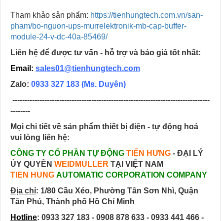
Tham khảo sản phẩm:
https://tienhungtech.com.vn/san-
pham/bo-nguon-ups-murrelektronik-mb-cap-buffer-
module-24-v-dc-40a-85469/
Liên hệ để được tư vấn - hỗ trợ và báo giá tốt nhất:
Email:
sales01@tienhungtech.com
Zalo:
0933 327 183
(Ms. Duyên)
--------------------------------------------------------------------------------
--------
Mọi chi tiết về sản phẩm thiết bị điện - tự động hoá
vui lòng liên hệ:
CÔNG TY CỔ PHẦN TỰ ĐỘNG
TIẾN HƯNG
- ĐẠI LÝ
ỦY QUYỀN
WEIDMULLER
TẠI VIỆT NAM
TIEN HUNG
AUTOMATIC CORPORATION COMPANY
Địa chỉ
:
1/80 Cầu Xéo, Phường Tân Sơn Nhì, Quận
Tân Phú, Thành phố Hồ Chí Minh
Hotline
: 0933 327 183 - 0908 878 633 - 0933 441 466 -