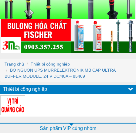
Trang chủ
Thiết bị công nghiệp
BỘ NGUỒN UPS MURRELEKTRONIK MB CAP ULTRA
BUFFER MODULE, 24 V DC/40A – 85469
Thiết bị công nghiệp
Sản phẩm VIP cùng nhóm