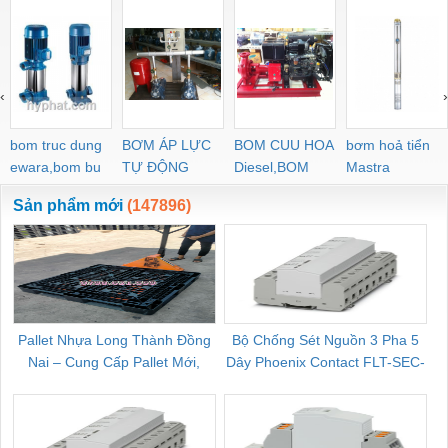
‹
›
bom truc dung
BƠM ÁP LỰC
BOM CUU HOA
bơm hoả tiển
ewara,bom bu
TỰ ĐỘNG
Diesel,BOM
Mastra
ewara
CHUA CHAY
Sản phẩm mới
(147896)
Pallet Nhựa Long Thành Đồng
Bộ Chống Sét Nguồn 3 Pha 5
Nai – Cung Cấp Pallet Mới,
Dây Phoenix Contact FLT-SEC-
C
Pallet Cũ Giá Tốt
P-T1-3S-264/50-FM - 2909589