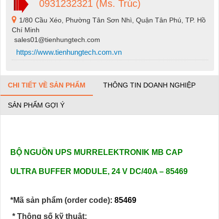
0931232321 (Ms. Trúc)
1/80 Cầu Xéo, Phường Tân Sơn Nhì, Quận Tân Phú, TP. Hồ
Chí Minh
sales01@tienhungtech.com
https://www.tienhungtech.com.vn
CHI TIẾT VỀ SẢN PHẨM
THÔNG TIN DOANH NGHIỆP
SẢN PHẨM GỢI Ý
BỘ NGUỒN UPS MURRELEKTRONIK MB CAP
ULTRA BUFFER MODULE, 24 V DC/40A – 85469
*Mã sản phẩm (order code)
:
85469
* Thông số kỹ thuật: