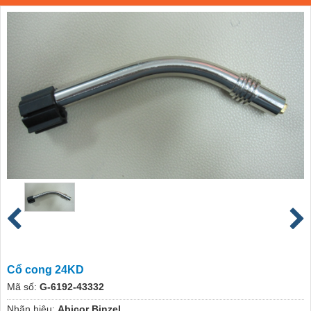
Cổ cong 24KD
Mã số:
G-6192-43332
Nhãn hiệu:
Abicor Binzel