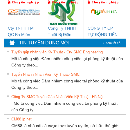
SETSUBI VIỆT
NAM
THƯỢNG ĐÌNH
NAM
Cty TNHH TM
Công Ty TNHH
CÔNG TY CP
QC Ba Miền
Thiết Bị Điện
TỰ ĐỘNG TIẾN
Nam Quốc Thịnh
HƯNG
TIN TUYỂN DỤNG MỚI
» Xem tất cả
Tuyển gấp nhân viên Kỹ Thuật - Cty SMC Engineering
Mô tả công việc Đảm nhiệm công việc tại phòng kỹ thuật của
Công ty theo...
Tuyển Nhanh Nhân Viên Kỹ Thuật- SMC
Mô tả công việc Đảm nhiệm công việc tại phòng kỹ thuật của
Công ty theo...
Công Ty SMC Tuyển Gấp Nhân Viên Kỹ Thuật- Hà Nội
Mô tả công việc Đảm nhiệm công việc tại phòng kỹ thuật
của Công ty...
CM88 jp net
CM88 là nhà cái cá cược trực tuyến uy tín, sở hữu thế giới