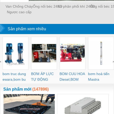
Van Chống Cháy
Ống nối béc 24KD
Sứ phân phối khí 24KD
Ống nối béc 1
Ngược cao cấp
WESCOL Type 84
Sản phẩm xem nhiều
‹
›
bom truc dung
BƠM ÁP LỰC
BOM CUU HOA
bơm hoả tiển
ewara,bom bu
TỰ ĐỘNG
Diesel,BOM
Mastra
ewara
CHUA CHAY
Sản phẩm mới
(147896)