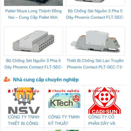
Pallet Nhựa Long Thành Đồng
Bộ Chống Sét Nguồn 3 Pha 5
Nai – Cung Cấp Pallet Mới,
Dây Phoenix Contact FLT-SEC-
C
Pallet Cũ Giá Tốt
P-T1-3S-264/50-FM - 2909589
Bộ Chống Sét Nguồn 3 Pha 5
Thiết Bị Chống Sét Lan Truyền
B
Dây Phoenix Contact FLT-SEC-
Phoenix Contact PLT-SEC-T3-
P-T1-3S-440/35-FM - 2908264
230-FM-PT - 2907928
Nhà cung cấp chuyên nghiệp
CÔNG TY TNHH
CÔNG TY TNHH
CÔNG TY CỔ
THIẾT BỊ CÔNG
KỸ THUẬT
PHẦN DÂY VÀ
NGHIỆP NIHON
KTECH VIỆT
CÁP ĐIỆN