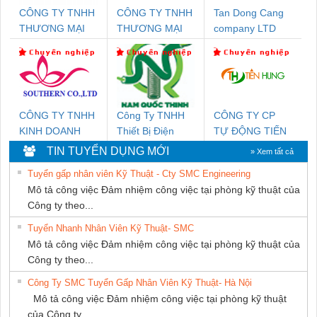
CÔNG TY TNHH
CÔNG TY TNHH
Tan Dong Cang
THƯƠNG MẠI
THƯƠNG MẠI
company LTD
DỊCH VỤ KỸ
THIÊN ÂN VIỆT
THUẬT ĐIỆN CƠ
NAM
GIA HƯNG PHÁT
CÔNG TY TNHH
Công Ty TNHH
CÔNG TY CP
KINH DOANH
Thiết Bị Điện
TỰ ĐỘNG TIẾN
DỊCH VỤ XNK
Nam Quốc Thịnh
HƯNG
TIN TUYỂN DỤNG MỚI
» Xem tất cả
PHƯƠNG NAM
Tuyển gấp nhân viên Kỹ Thuật - Cty SMC Engineering
Mô tả công việc Đảm nhiệm công việc tại phòng kỹ thuật của
Công ty theo...
Tuyển Nhanh Nhân Viên Kỹ Thuật- SMC
Mô tả công việc Đảm nhiệm công việc tại phòng kỹ thuật của
Công ty theo...
Công Ty SMC Tuyển Gấp Nhân Viên Kỹ Thuật- Hà Nội
Mô tả công việc Đảm nhiệm công việc tại phòng kỹ thuật
của Công ty...