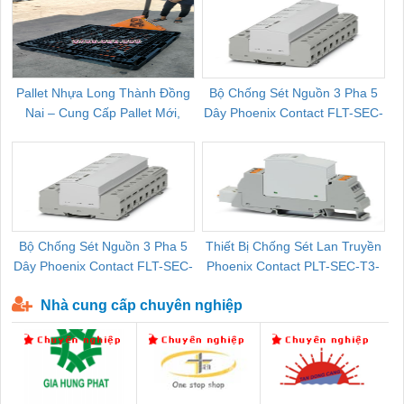
Pallet Nhựa Long Thành Đồng
Bộ Chống Sét Nguồn 3 Pha 5
Nai – Cung Cấp Pallet Mới,
Dây Phoenix Contact FLT-SEC-
C
Pallet Cũ Giá Tốt
P-T1-3S-264/50-FM - 2909589
Bộ Chống Sét Nguồn 3 Pha 5
Thiết Bị Chống Sét Lan Truyền
B
Dây Phoenix Contact FLT-SEC-
Phoenix Contact PLT-SEC-T3-
P-T1-3S-440/35-FM - 2908264
230-FM-PT - 2907928
Nhà cung cấp chuyên nghiệp