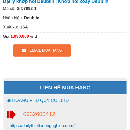
Đại lý khớp nối Deublin | Khớp nối xoay Deublin
Mã số:
G-57992-1
Nhãn hiệu:
Deublin
Xuất xứ:
USA
Giá:
1,090,000
vnđ
EMAIL MUA HÀNG
LIÊN HỆ MUA HÀNG
HOANG PHU QUY CO., LTD
0932600412
https://dailythietbicongnghiep.com/