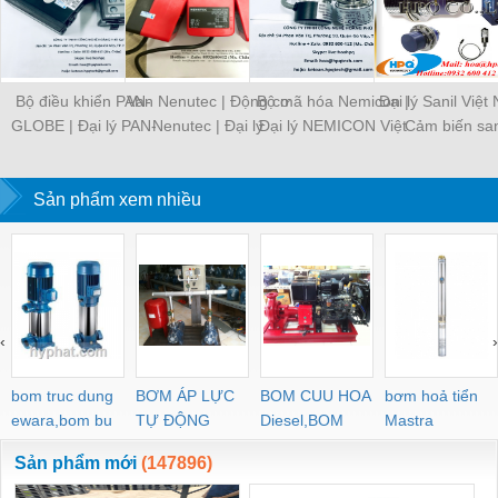
Bộ điều khiển PAN-
Van Nenutec | Động cơ
Bộ mã hóa Nemicon |
Đại lý Sanil Việt
GLOBE | Đại lý PAN-
Nenutec | Đại lý
Đại lý NEMICON Việt
Cảm biến san
GLOBE Việt Nam
Nenutec
Nam | NEMICON
Encoder
Sản phẩm xem nhiều
‹
›
bom truc dung
BƠM ÁP LỰC
BOM CUU HOA
bơm hoả tiển
ewara,bom bu
TỰ ĐỘNG
Diesel,BOM
Mastra
ewara
CHUA CHAY
Sản phẩm mới
(147896)