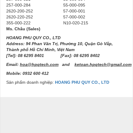
257-000-284
55-000-095
2620-200-252
57-000-001
2620-220-252
57-000-002
355-000-222
N10-020-215
M
s. Châu
(S
ales
)
HOANG PHU QUY CO., LTD
Address: 94 Phan Văn Trị, Phường 10, Quận Gò Vấp,
Thành phố Hồ Chí Minh, Việt Nam
[Tel]: 08 6295 8401 [Fax]: 08 6295 8402
Email:
hoa@hpqtech.com
and
ketoan.hpqtech@gmail.com
Mobile:
0932 600 412
Sản phẩm doanh nghiệp:
HOANG PHU QUY CO., LTD