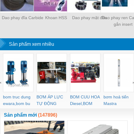
Dao phay đĩa Carbide
Khoan HSS
Dao phay mặt đầu
Dao phay ren Ca
gắn insert
Sản phẩm xem nhiều
‹
›
bom truc dung
BƠM ÁP LỰC
BOM CUU HOA
bơm hoả tiển
ewara,bom bu
TỰ ĐỘNG
Diesel,BOM
Mastra
ewara
CHUA CHAY
Sản phẩm mới
(147896)