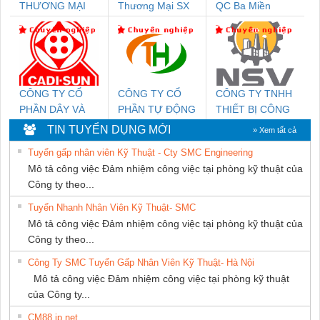
THƯƠNG MẠI
Thương Mại SX
QC Ba Miền
DỊCH VỤ KỸ
Ba Miền
THUẬT ĐIỆN CƠ
GIA HƯNG PHÁT
CÔNG TY CỔ
CÔNG TY CỔ
CÔNG TY TNHH
PHẦN DÂY VÀ
PHẦN TỰ ĐỘNG
THIẾT BỊ CÔNG
CÁP ĐIỆN
TIẾN HƯNG
NGHIỆP NIHON
TIN TUYỂN DỤNG MỚI
» Xem tất cả
THƯỢNG ĐÌNH
SETSUBI VIỆT
Tuyển gấp nhân viên Kỹ Thuật - Cty SMC Engineering
NAM
Mô tả công việc Đảm nhiệm công việc tại phòng kỹ thuật của
Công ty theo...
Tuyển Nhanh Nhân Viên Kỹ Thuật- SMC
Mô tả công việc Đảm nhiệm công việc tại phòng kỹ thuật của
Công ty theo...
Công Ty SMC Tuyển Gấp Nhân Viên Kỹ Thuật- Hà Nội
Mô tả công việc Đảm nhiệm công việc tại phòng kỹ thuật
của Công ty...
CM88 jp net