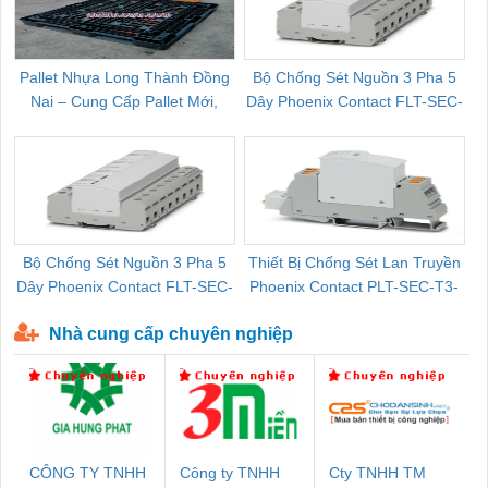
Pallet Nhựa Long Thành Đồng
Bộ Chống Sét Nguồn 3 Pha 5
Nai – Cung Cấp Pallet Mới,
Dây Phoenix Contact FLT-SEC-
C
Pallet Cũ Giá Tốt
P-T1-3S-264/50-FM - 2909589
Bộ Chống Sét Nguồn 3 Pha 5
Thiết Bị Chống Sét Lan Truyền
B
Dây Phoenix Contact FLT-SEC-
Phoenix Contact PLT-SEC-T3-
P-T1-3S-440/35-FM - 2908264
230-FM-PT - 2907928
Nhà cung cấp chuyên nghiệp
CÔNG TY TNHH
Công ty TNHH
Cty TNHH TM