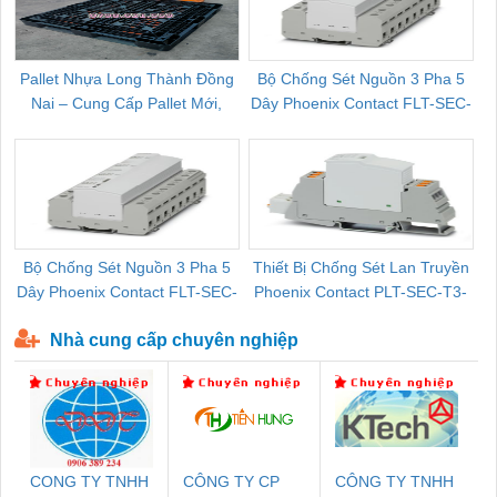
Pallet Nhựa Long Thành Đồng
Bộ Chống Sét Nguồn 3 Pha 5
Nai – Cung Cấp Pallet Mới,
Dây Phoenix Contact FLT-SEC-
C
Pallet Cũ Giá Tốt
P-T1-3S-264/50-FM - 2909589
Bộ Chống Sét Nguồn 3 Pha 5
Thiết Bị Chống Sét Lan Truyền
B
Dây Phoenix Contact FLT-SEC-
Phoenix Contact PLT-SEC-T3-
P-T1-3S-440/35-FM - 2908264
230-FM-PT - 2907928
Nhà cung cấp chuyên nghiệp
CONG TY TNHH
CÔNG TY CP
CÔNG TY TNHH