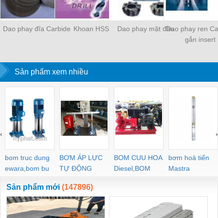
Dao phay đĩa Carbide
Khoan HSS
Dao phay mặt đầu
Dao phay ren Ca
gắn insert
Sản phẩm xem nhiều
‹
›
bom truc dung
BƠM ÁP LỰC
BOM CUU HOA
bơm hoả tiển
ewara,bom bu
TỰ ĐỘNG
Diesel,BOM
Mastra
ewara
CHUA CHAY
Sản phẩm mới
(147896)