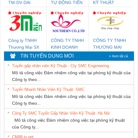
TM-DV DAI
TỰ ĐỘNG TIẾN
KỸ THUẬT
DONG THANH
HƯNG
KTECH VIỆT
NAM
Công ty TNHH
CÔNG TY TNHH
CÔNG TY TNHH
Thương Mại SX
KINH DOANH
THƯƠNG MẠI
Ba Miền
DỊCH VỤ XNK
THIÊN ÂN VIỆT
TIN TUYỂN DỤNG MỚI
» Xem tất cả
PHƯƠNG NAM
NAM
Tuyển gấp nhân viên Kỹ Thuật - Cty SMC Engineering
Mô tả công việc Đảm nhiệm công việc tại phòng kỹ thuật của
Công ty theo...
Tuyển Nhanh Nhân Viên Kỹ Thuật- SMC
Mô tả công việc Đảm nhiệm công việc tại phòng kỹ thuật của
Công ty theo...
Công Ty SMC Tuyển Gấp Nhân Viên Kỹ Thuật- Hà Nội
Mô tả công việc Đảm nhiệm công việc tại phòng kỹ thuật
của Công ty...
CM88 jp net